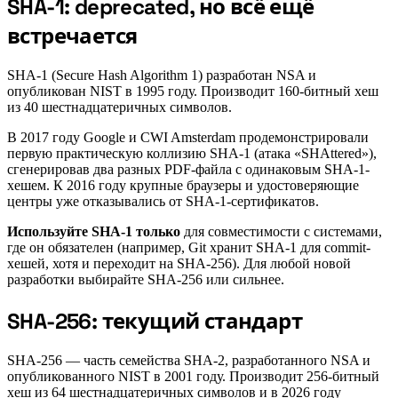
SHA-1: deprecated, но всё ещё
#
встречается
SHA-1 (Secure Hash Algorithm 1) разработан NSA и
опубликован NIST в 1995 году. Производит 160-битный хеш
из 40 шестнадцатеричных символов.
В 2017 году Google и CWI Amsterdam продемонстрировали
первую практическую коллизию SHA-1 (атака «SHAttered»),
сгенерировав два разных PDF-файла с одинаковым SHA-1-
хешем. К 2016 году крупные браузеры и удостоверяющие
центры уже отказывались от SHA-1-сертификатов.
Используйте SHA-1 только
для совместимости с системами,
где он обязателен (например, Git хранит SHA-1 для commit-
хешей, хотя и переходит на SHA-256). Для любой новой
разработки выбирайте SHA-256 или сильнее.
SHA-256: текущий стандарт
#
SHA-256 — часть семейства SHA-2, разработанного NSA и
опубликованного NIST в 2001 году. Производит 256-битный
хеш из 64 шестнадцатеричных символов и в 2026 году