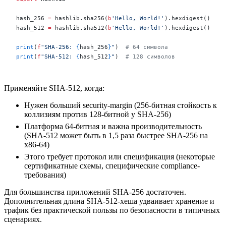
hash_256 
=
 hashlib.sha256(
b
'Hello, World!'
).hexdigest()
hash_512 
=
 hashlib.sha512(
b
'Hello, World!'
).hexdigest()
print
(
f
"SHA-256: 
{
hash_256
}
"
)  
# 64 символа
print
(
f
"SHA-512: 
{
hash_512
}
"
)  
# 128 символов
Применяйте SHA-512, когда:
Нужен больший security-margin (256-битная стойкость к
коллизиям против 128-битной у SHA-256)
Платформа 64-битная и важна производительность
(SHA-512 может быть в 1,5 раза быстрее SHA-256 на
x86-64)
Этого требует протокол или спецификация (некоторые
сертификатные схемы, специфические compliance-
требования)
Для большинства приложений SHA-256 достаточен.
Дополнительная длина SHA-512-хеша удваивает хранение и
трафик без практической пользы по безопасности в типичных
сценариях.