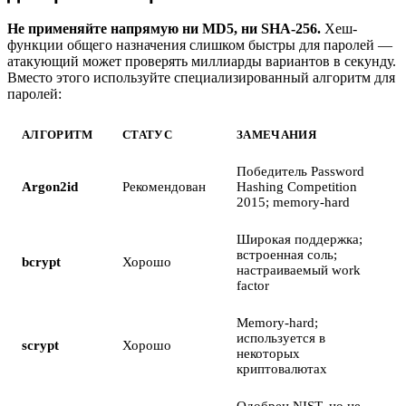
Не применяйте напрямую ни MD5, ни SHA-256.
Хеш-
функции общего назначения слишком быстры для паролей —
атакующий может проверять миллиарды вариантов в секунду.
Вместо этого используйте специализированный алгоритм для
паролей:
АЛГОРИТМ
СТАТУС
ЗАМЕЧАНИЯ
Победитель Password
Argon2id
Рекомендован
Hashing Competition
2015; memory-hard
Широкая поддержка;
встроенная соль;
bcrypt
Хорошо
настраиваемый work
factor
Memory-hard;
используется в
scrypt
Хорошо
некоторых
криптовалютах
Одобрен NIST, но не