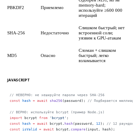
memory-hard;
PBKDF2
Приемлемо
используйте ≥600 000
итераций
Слишком быстрый; нет
SHA-256
Недостаточно
встроенной соли;
уязвим к GPU-атакам
Сломан + слишком
MD5
Опасно
быстрый; легко
взламывается
JAVASCRIPT
// НЕВЕРНО: не хешируйте пароли через SHA-256
const
 hash
 =
 await
 sha256
(password); 
// Подбирается миллиар
// ВЕРНО: используйте bcrypt (пример Node.js)
import
 bcrypt 
from
 'bcrypt'
;
const
 hash
 =
 await
 bcrypt.
hash
(password, 
12
); 
// 12 раундов
const
 isValid
 =
 await
 bcrypt.
compare
(input, hash);