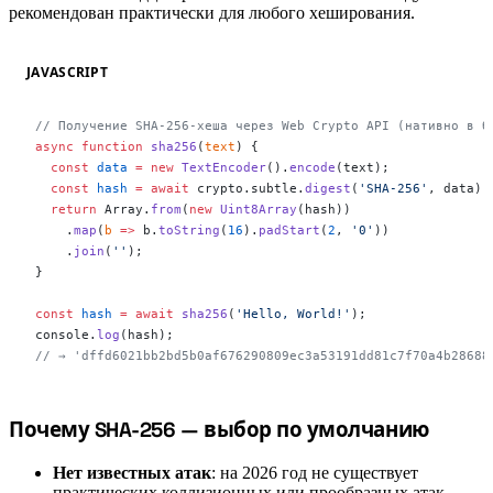
рекомендован практически для любого хеширования.
JAVASCRIPT
// Получение SHA-256-хеша через Web Crypto API (нативно в б
async
 function
 sha256
(
text
) {
  const
 data
 =
 new
 TextEncoder
().
encode
(text);
  const
 hash
 =
 await
 crypto.subtle.
digest
(
'SHA-256'
, data);
  return
 Array.
from
(
new
 Uint8Array
(hash))
    .
map
(
b
 =>
 b.
toString
(
16
).
padStart
(
2
, 
'0'
))
    .
join
(
''
);
}
const
 hash
 =
 await
 sha256
(
'Hello, World!'
);
console.
log
(hash);
// → 'dffd6021bb2bd5b0af676290809ec3a53191dd81c7f70a4b28688
#
Почему SHA-256 — выбор по умолчанию
Нет известных атак
: на 2026 год не существует
практических коллизионных или прообразных атак