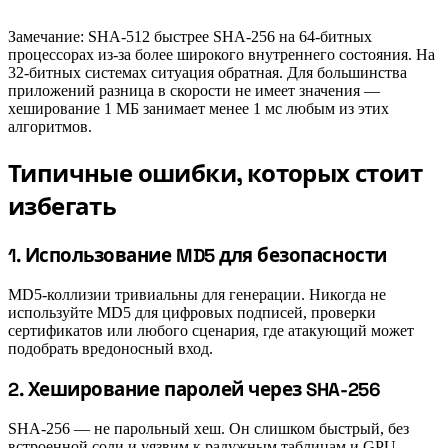
Замечание: SHA-512 быстрее SHA-256 на 64-битных
процессорах из-за более широкого внутреннего состояния. На
32-битных системах ситуация обратная. Для большинства
приложений разница в скорости не имеет значения —
хеширование 1 МБ занимает менее 1 мс любым из этих
алгоритмов.
Типичные ошибки, которых стоит
#
избегать
#
1. Использование MD5 для безопасности
MD5-коллизии тривиальны для генерации. Никогда не
используйте MD5 для цифровых подписей, проверки
сертификатов или любого сценария, где атакующий может
подобрать вредоносный вход.
#
2. Хеширование паролей через SHA-256
SHA-256 — не парольный хеш. Он слишком быстрый, без
встроенной соли и уязвим к радужным таблицам и GPU-