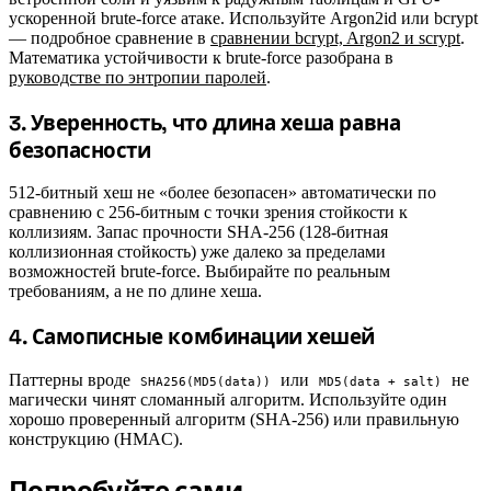
ускоренной brute-force атаке. Используйте Argon2id или bcrypt
— подробное сравнение в
сравнении bcrypt, Argon2 и scrypt
.
Математика устойчивости к brute-force разобрана в
руководстве по энтропии паролей
.
3. Уверенность, что длина хеша равна
#
безопасности
512-битный хеш не «более безопасен» автоматически по
сравнению с 256-битным с точки зрения стойкости к
коллизиям. Запас прочности SHA-256 (128-битная
коллизионная стойкость) уже далеко за пределами
возможностей brute-force. Выбирайте по реальным
требованиям, а не по длине хеша.
#
4. Самописные комбинации хешей
Паттерны вроде
или
не
SHA256(MD5(data))
MD5(data + salt)
магически чинят сломанный алгоритм. Используйте один
хорошо проверенный алгоритм (SHA-256) или правильную
конструкцию (HMAC).
Попробуйте сами
#