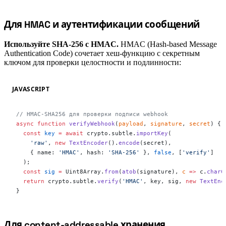
#
Для HMAC и аутентификации сообщений
Используйте SHA-256 с HMAC.
HMAC (Hash-based Message
Authentication Code) сочетает хеш-функцию с секретным
ключом для проверки целостности и подлинности:
JAVASCRIPT
// HMAC-SHA256 для проверки подписи webhook
async
 function
 verifyWebhook
(
payload
, 
signature
, 
secret
) {
  const
 key
 =
 await
 crypto.subtle.
importKey
(
    'raw'
, 
new
 TextEncoder
().
encode
(secret),
    { name: 
'HMAC'
, hash: 
'SHA-256'
 }, 
false
, [
'verify'
]
  );
  const
 sig
 =
 Uint8Array.
from
(
atob
(signature), 
c
 =>
 c.
charC
  return
 crypto.subtle.
verify
(
'HMAC'
, key, sig, 
new
 TextEnc
}
#
Для content-addressable хранения