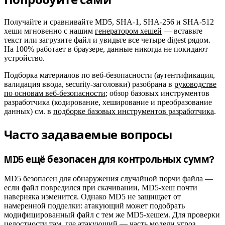
Получайте и сравнивайте MD5, SHA-1, SHA-256 и SHA-512
хеши мгновенно с нашим
генератором хешей
— вставьте
текст или загрузите файл и увидьте все четыре digest рядом.
На 100% работает в браузере, данные никогда не покидают
устройство.
Подборка материалов по веб-безопасности (аутентификация,
валидация ввода, security-заголовки) разобрана в
руководстве
по основам веб-безопасности
; обзор базовых инструментов
разработчика (кодирование, хеширование и преобразование
данных) см. в
подборке базовых инструментов разработчика
.
Часто задаваемые вопросы
#
#
MD5 ещё безопасен для контрольных сумм?
MD5 безопасен для обнаружения случайной порчи файла —
если файл повредился при скачивании, MD5-хеш почти
наверняка изменится. Однако MD5 не защищает от
намеренной подделки: атакующий может подобрать
модифицированный файл с тем же MD5-хешем. Для проверки
целостности там, где атакующий — часть модели угроз