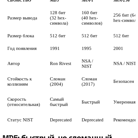
СВОЙСТВО
MD5
SHA-1
SHA-256
128 бит
160 бит
256 бит (64
Размер вывода
(32 hex-
(40 hex-
hex-символа
символа)
символов)
Размер блока
512 бит
512 бит
512 бит
Год появления
1991
1995
2001
NSA /
Автор
Ron Rivest
NSA / NIST
NIST
Стойкость к
Сломан
Сломан
Безопасен
коллизиям
(2004)
(2017)
Скорость
Самый
Быстрый
Умеренная
(относительная)
быстрый
Статус NIST
Deprecated
Deprecated
Рекомендов
MD5: быстрый, но сломанный
#