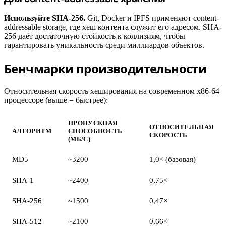
Используйте SHA-256.
Git, Docker и IPFS применяют content-
addressable storage, где хеш контента служит его адресом. SHA-
256 даёт достаточную стойкость к коллизиям, чтобы
гарантировать уникальность среди миллиардов объектов.
Бенчмарки производительности
#
Относительная скорость хеширования на современном x86-64
процессоре (выше = быстрее):
ПРОПУСКНАЯ
ОТНОСИТЕЛЬНАЯ
АЛГОРИТМ
СПОСОБНОСТЬ
СКОРОСТЬ
(МБ/С)
MD5
~3200
1,0× (базовая)
SHA-1
~2400
0,75×
SHA-256
~1500
0,47×
SHA-512
~2100
0,66×