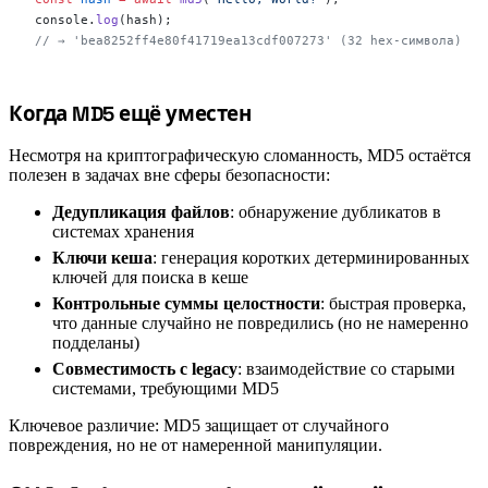
console.
log
(hash);
// → 'bea8252ff4e80f41719ea13cdf007273' (32 hex-символа)
#
Когда MD5 ещё уместен
Несмотря на криптографическую сломанность, MD5 остаётся
полезен в задачах вне сферы безопасности:
Дедупликация файлов
: обнаружение дубликатов в
системах хранения
Ключи кеша
: генерация коротких детерминированных
ключей для поиска в кеше
Контрольные суммы целостности
: быстрая проверка,
что данные случайно не повредились (но не намеренно
подделаны)
Совместимость с legacy
: взаимодействие со старыми
системами, требующими MD5
Ключевое различие: MD5 защищает от случайного
повреждения, но не от намеренной манипуляции.