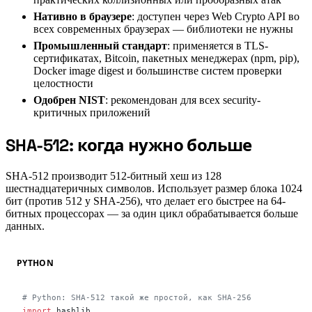
Нативно в браузере
: доступен через Web Crypto API во
всех современных браузерах — библиотеки не нужны
Промышленный стандарт
: применяется в TLS-
сертификатах, Bitcoin, пакетных менеджерах (npm, pip),
Docker image digest и большинстве систем проверки
целостности
Одобрен NIST
: рекомендован для всех security-
критичных приложений
SHA-512: когда нужно больше
#
SHA-512 производит 512-битный хеш из 128
шестнадцатеричных символов. Использует размер блока 1024
бит (против 512 у SHA-256), что делает его быстрее на 64-
битных процессорах — за один цикл обрабатывается больше
данных.
PYTHON
# Python: SHA-512 такой же простой, как SHA-256
import
 hashlib