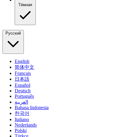
Тёмная
Русский
English
简体中文
Français
日本語
Español
Deutsch
Português
العربية
Bahasa Indonesia
한국어
Italiano
Nederlands
Polski
Türkçe