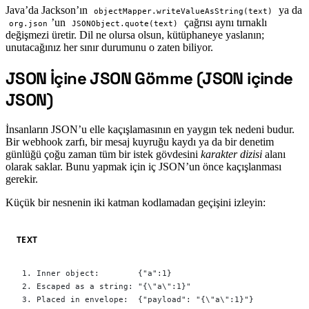
Java’da Jackson’ın
ya da
objectMapper.writeValueAsString(text)
’un
çağrısı aynı tırnaklı
org.json
JSONObject.quote(text)
değişmezi üretir. Dil ne olursa olsun, kütüphaneye yaslanın;
unutacağınız her sınır durumunu o zaten biliyor.
JSON İçine JSON Gömme (JSON içinde
#
JSON)
İnsanların JSON’u elle kaçışlamasının en yaygın tek nedeni budur.
Bir webhook zarfı, bir mesaj kuyruğu kaydı ya da bir denetim
günlüğü çoğu zaman tüm bir istek gövdesini
karakter dizisi
alanı
olarak saklar. Bunu yapmak için iç JSON’un önce kaçışlanması
gerekir.
Küçük bir nesnenin iki katman kodlamadan geçişini izleyin:
TEXT
1. Inner object:        {"a":1}
2. Escaped as a string: "{\"a\":1}"
3. Placed in envelope:  {"payload": "{\"a\":1}"}