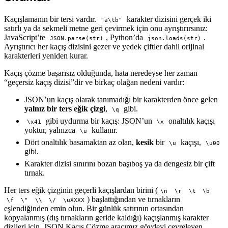
Kaçışlamanın bir tersi vardır.
karakter dizisini gerçek iki
"a\tb"
satırlı ya da sekmeli metne geri çevirmek için onu ayrıştırırsınız:
JavaScript’te
, Python’da
.
JSON.parse(str)
json.loads(str)
Ayrıştırıcı her kaçış dizisini gezer ve yedek çiftler dahil orijinal
karakterleri yeniden kurar.
Kaçış çözme başarısız olduğunda, hata neredeyse her zaman
“geçersiz kaçış dizisi”dir ve birkaç olağan nedeni vardır:
JSON’un kaçış olarak tanımadığı bir karakterden önce gelen
yalnız bir ters eğik çizgi
,
gibi.
\q
gibi uydurma bir kaçış: JSON’un
onaltılık kaçışı
\x41
\x
yoktur, yalnızca
kullanır.
\u
Dört onaltılık basamaktan az olan,
kesik
bir
kaçışı,
\u
\u00
gibi.
Karakter dizisi sınırını bozan başıboş ya da dengesiz bir çift
tırnak.
Her ters eğik çizginin geçerli kaçışlardan birini (
\n
\r
\t
\b
) başlattığından ve tırnakların
\f
\"
\\
\/
\uXXXX
eşlendiğinden emin olun. Bir günlük satırının ortasından
kopyalanmış (dış tırnakların geride kaldığı) kaçışlanmış karakter
dizileri için,
JSON Kaçış Çözme
aracımız gövdeyi çevreleyen