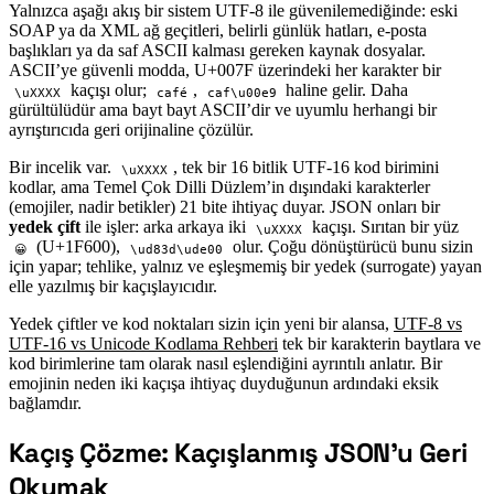
Yalnızca aşağı akış bir sistem UTF-8 ile güvenilemediğinde: eski
SOAP ya da XML ağ geçitleri, belirli günlük hatları, e-posta
başlıkları ya da saf ASCII kalması gereken kaynak dosyalar.
ASCII’ye güvenli modda, U+007F üzerindeki her karakter bir
kaçışı olur;
,
haline gelir. Daha
\uXXXX
café
caf\u00e9
gürültülüdür ama bayt bayt ASCII’dir ve uyumlu herhangi bir
ayrıştırıcıda geri orijinaline çözülür.
Bir incelik var.
, tek bir 16 bitlik UTF-16 kod birimini
\uXXXX
kodlar, ama Temel Çok Dilli Düzlem’in dışındaki karakterler
(emojiler, nadir betikler) 21 bite ihtiyaç duyar. JSON onları bir
yedek çift
ile işler: arka arkaya iki
kaçışı. Sırıtan bir yüz
\uXXXX
(U+1F600),
olur. Çoğu dönüştürücü bunu sizin
😀
\ud83d\ude00
için yapar; tehlike, yalnız ve eşleşmemiş bir yedek (surrogate) yayan
elle yazılmış bir kaçışlayıcıdır.
Yedek çiftler ve kod noktaları sizin için yeni bir alansa,
UTF-8 vs
UTF-16 vs Unicode Kodlama Rehberi
tek bir karakterin baytlara ve
kod birimlerine tam olarak nasıl eşlendiğini ayrıntılı anlatır. Bir
emojinin neden iki kaçışa ihtiyaç duyduğunun ardındaki eksik
bağlamdır.
Kaçış Çözme: Kaçışlanmış JSON’u Geri
#
Okumak