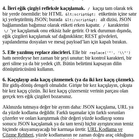
4. İleri eğik çizgiyi refleksle kaçışlamak.
kaçışı tam olarak tek
/
bir yerde önemlidir: bir HTML
etiketinin içine satır
&lt;script&gt;
içi yerleştirilmiş JSON; burada
alt dizisi, JSON
&lt;/script&gt;
bağlamından bağımsız olarak etiketi erken kapatır.
karakterini
/
’ye kaçışlamak onu etkisiz hale getirir. O tek durumun dışında,
\/
eğik çizgileri kaçışlamak saf dağınıklıktır; REST gövdeleri,
yapılandırma dosyaları ve mesaj payload’ları için kapalı bırakın.
5. Elle yazılmış replace zincirleri.
Elle bir
replace('"', '\\"')
hattı neredeyse her zaman bir şeyi unutur: bir kontrol karakteri, bir
geri silme ya da bir yedek çift. Bütün belirtimi kapsayan dilin
dönüştürücüsünü kullanın.
6. Kaçışlayıp asla kaçış çözmemek (ya da iki kez kaçış çözmek).
Bir gidiş-dönüş dengeli olmalıdır. Girişte bir kez kaçışlayın, çıkışta
bir kez kaçış çözün. İki kez kaçış çözerseniz verinin parçası olan
gerçek ters eğik çizgileri bozarsınız.
Aklınızda tutmaya değer bir ayrım daha: JSON kaçışlama, URL ya
da yüzde kodlama değildir. Farklı taşımalar için farklı sorunları
çözerler ve onları karıştırmak (bir değeri yüzde kodlayıp sonra
sonucu JSON kaçışlamak ya da tam tersi) hiçbir ayrıştırıcının temiz
biçimde okuyamayacağı bir karmaşa üretir.
URL Kodlama ve
Çözme Rehberi
, yüzde kodlamanın ne zaman doğru araç olduğunu