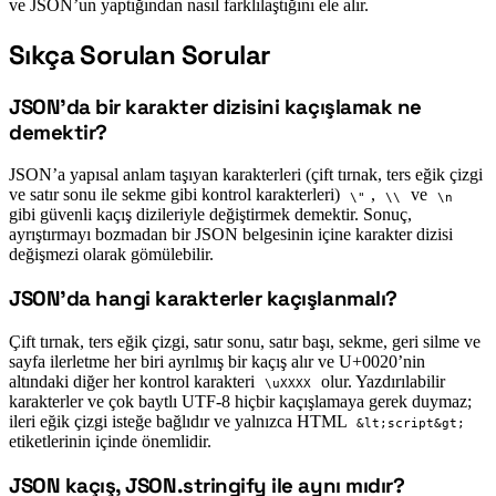
ve JSON’un yaptığından nasıl farklılaştığını ele alır.
Sıkça Sorulan Sorular
#
JSON’da bir karakter dizisini kaçışlamak ne
#
demektir?
JSON’a yapısal anlam taşıyan karakterleri (çift tırnak, ters eğik çizgi
ve satır sonu ile sekme gibi kontrol karakterleri)
,
ve
\"
\\
\n
gibi güvenli kaçış dizileriyle değiştirmek demektir. Sonuç,
ayrıştırmayı bozmadan bir JSON belgesinin içine karakter dizisi
değişmezi olarak gömülebilir.
JSON’da hangi karakterler kaçışlanmalı?
#
Çift tırnak, ters eğik çizgi, satır sonu, satır başı, sekme, geri silme ve
sayfa ilerletme her biri ayrılmış bir kaçış alır ve U+0020’nin
altındaki diğer her kontrol karakteri
olur. Yazdırılabilir
\uXXXX
karakterler ve çok baytlı UTF-8 hiçbir kaçışlamaya gerek duymaz;
ileri eğik çizgi isteğe bağlıdır ve yalnızca HTML
&lt;script&gt;
etiketlerinin içinde önemlidir.
JSON kaçış, JSON.stringify ile aynı mıdır?
#