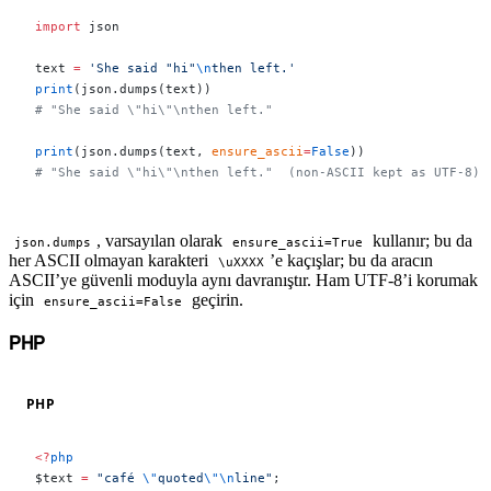
import
 json
text 
=
 'She said "hi"
\n
then left.'
print
(json.dumps(text))
# "She said \"hi\"\nthen left."
print
(json.dumps(text, 
ensure_ascii
=
False
))
# "She said \"hi\"\nthen left."  (non-ASCII kept as UTF-8)
, varsayılan olarak
kullanır; bu da
json.dumps
ensure_ascii=True
her ASCII olmayan karakteri
’e kaçışlar; bu da aracın
\uXXXX
ASCII’ye güvenli moduyla aynı davranıştır. Ham UTF-8’i korumak
için
geçirin.
ensure_ascii=False
PHP
#
PHP
<?
php
$text 
=
 "café 
\"
quoted
\"\n
line"
;