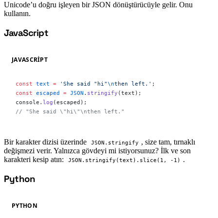
Unicode’u doğru işleyen bir JSON dönüştürücüyle gelir. Onu
kullanın.
JavaScript
#
JAVASCRIPT
const
 text
 =
 'She said "hi"
\n
then left.'
;
const
 escaped
 =
 JSON
.
stringify
(text);
console.
log
(escaped);
// "She said \"hi\"\nthen left."
Bir karakter dizisi üzerinde
, size tam, tırnaklı
JSON.stringify
değişmezi verir. Yalnızca gövdeyi mi istiyorsunuz? İlk ve son
karakteri kesip atın:
.
JSON.stringify(text).slice(1, -1)
Python
#
PYTHON