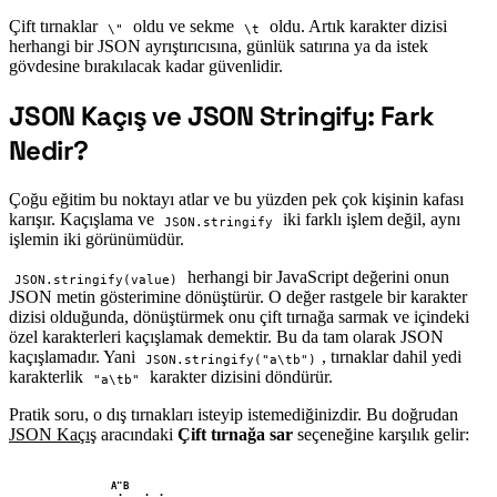
Çift tırnaklar
oldu ve sekme
oldu. Artık karakter dizisi
\"
\t
herhangi bir JSON ayrıştırıcısına, günlük satırına ya da istek
gövdesine bırakılacak kadar güvenlidir.
JSON Kaçış ve JSON Stringify: Fark
#
Nedir?
Çoğu eğitim bu noktayı atlar ve bu yüzden pek çok kişinin kafası
karışır. Kaçışlama ve
iki farklı işlem değil, aynı
JSON.stringify
işlemin iki görünümüdür.
herhangi bir JavaScript değerini onun
JSON.stringify(value)
JSON metin gösterimine dönüştürür. O değer rastgele bir karakter
dizisi olduğunda, dönüştürmek onu çift tırnağa sarmak ve içindeki
özel karakterleri kaçışlamak demektir. Bu da tam olarak JSON
kaçışlamadır. Yani
, tırnaklar dahil yedi
JSON.stringify("a\tb")
karakterlik
karakter dizisini döndürür.
"a\tb"
Pratik soru, o dış tırnakları isteyip istemediğinizdir. Bu doğrudan
JSON Kaçış
aracındaki
Çift tırnağa sar
seçeneğine karşılık gelir:
A"B