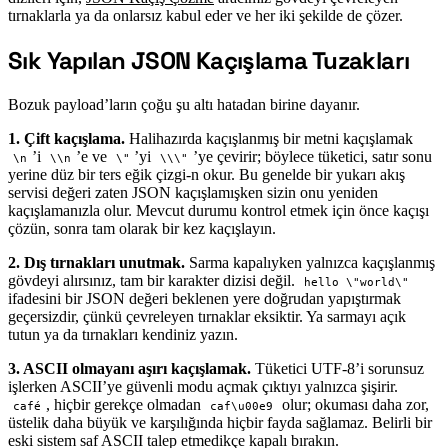
tırnaklarla ya da onlarsız kabul eder ve her iki şekilde de çözer.
Sık Yapılan JSON Kaçışlama Tuzakları
#
Bozuk payload’ların çoğu şu altı hatadan birine dayanır.
1. Çift kaçışlama.
Halihazırda kaçışlanmış bir metni kaçışlamak
’i
’e ve
’yi
’ye çevirir; böylece tüketici, satır sonu
\n
\\n
\"
\\\"
yerine düz bir ters eğik çizgi-n okur. Bu genelde bir yukarı akış
servisi değeri zaten JSON kaçışlamışken sizin onu yeniden
kaçışlamanızla olur. Mevcut durumu kontrol etmek için önce kaçışı
çözün, sonra tam olarak bir kez kaçışlayın.
2. Dış tırnakları unutmak.
Sarma kapalıyken yalnızca kaçışlanmış
gövdeyi alırsınız, tam bir karakter dizisi değil.
hello \"world\"
ifadesini bir JSON değeri beklenen yere doğrudan yapıştırmak
geçersizdir, çünkü çevreleyen tırnaklar eksiktir. Ya sarmayı açık
tutun ya da tırnakları kendiniz yazın.
3. ASCII olmayanı aşırı kaçışlamak.
Tüketici UTF-8’i sorunsuz
işlerken ASCII’ye güvenli modu açmak çıktıyı yalnızca şişirir.
, hiçbir gerekçe olmadan
olur; okuması daha zor,
café
caf\u00e9
üstelik daha büyük ve karşılığında hiçbir fayda sağlamaz. Belirli bir
eski sistem saf ASCII talep etmedikçe kapalı bırakın.