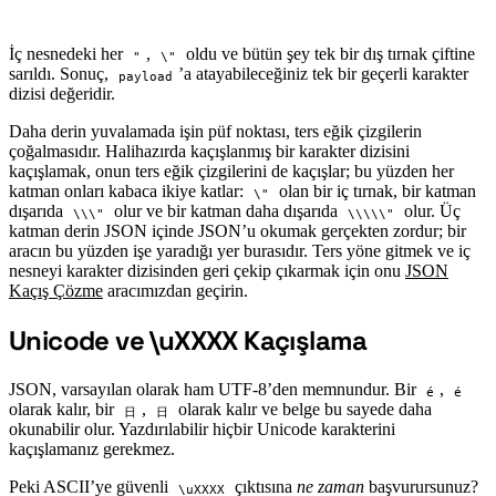
İç nesnedeki her
,
oldu ve bütün şey tek bir dış tırnak çiftine
"
\"
sarıldı. Sonuç,
’a atayabileceğiniz tek bir geçerli karakter
payload
dizisi değeridir.
Daha derin yuvalamada işin püf noktası, ters eğik çizgilerin
çoğalmasıdır. Halihazırda kaçışlanmış bir karakter dizisini
kaçışlamak, onun ters eğik çizgilerini de kaçışlar; bu yüzden her
katman onları kabaca ikiye katlar:
olan bir iç tırnak, bir katman
\"
dışarıda
olur ve bir katman daha dışarıda
olur. Üç
\\\"
\\\\\"
katman derin JSON içinde JSON’u okumak gerçekten zordur; bir
aracın bu yüzden işe yaradığı yer burasıdır. Ters yöne gitmek ve iç
nesneyi karakter dizisinden geri çekip çıkarmak için onu
JSON
Kaçış Çözme
aracımızdan geçirin.
Unicode ve \uXXXX Kaçışlama
#
JSON, varsayılan olarak ham UTF-8’den memnundur. Bir
,
é
é
olarak kalır, bir
,
olarak kalır ve belge bu sayede daha
日
日
okunabilir olur. Yazdırılabilir hiçbir Unicode karakterini
kaçışlamanız gerekmez.
Peki ASCII’ye güvenli
çıktısına
ne zaman
başvurursunuz?
\uXXXX