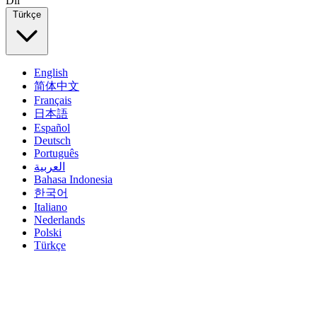
Dil
Türkçe
English
简体中文
Français
日本語
Español
Deutsch
Português
العربية
Bahasa Indonesia
한국어
Italiano
Nederlands
Polski
Türkçe