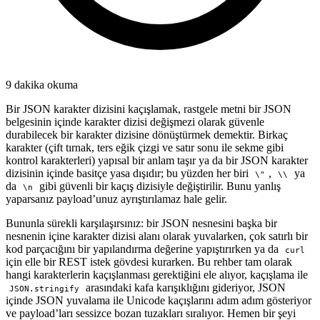
9 dakika okuma
Bir JSON karakter dizisini kaçışlamak, rastgele metni bir JSON
belgesinin içinde karakter dizisi değişmezi olarak güvenle
durabilecek bir karakter dizisine dönüştürmek demektir. Birkaç
karakter (çift tırnak, ters eğik çizgi ve satır sonu ile sekme gibi
kontrol karakterleri) yapısal bir anlam taşır ya da bir JSON karakter
dizisinin içinde basitçe yasa dışıdır; bu yüzden her biri
,
ya
\"
\\
da
gibi güvenli bir kaçış dizisiyle değiştirilir. Bunu yanlış
\n
yaparsanız payload’unuz ayrıştırılamaz hale gelir.
Bununla sürekli karşılaşırsınız: bir JSON nesnesini başka bir
nesnenin içine karakter dizisi alanı olarak yuvalarken, çok satırlı bir
kod parçacığını bir yapılandırma değerine yapıştırırken ya da
curl
için elle bir REST istek gövdesi kurarken. Bu rehber tam olarak
hangi karakterlerin kaçışlanması gerektiğini ele alıyor, kaçışlama ile
arasındaki kafa karışıklığını gideriyor, JSON
JSON.stringify
içinde JSON yuvalama ile Unicode kaçışlarını adım adım gösteriyor
ve payload’ları sessizce bozan tuzakları sıralıyor. Hemen bir şeyi