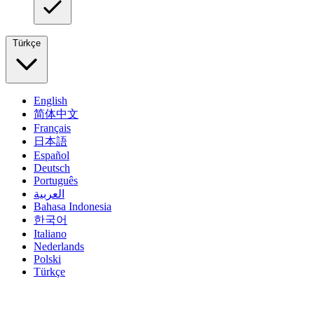
Türkçe
English
简体中文
Français
日本語
Español
Deutsch
Português
العربية
Bahasa Indonesia
한국어
Italiano
Nederlands
Polski
Türkçe