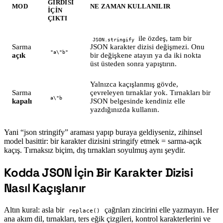
GIRDISI
MOD
NE ZAMAN KULLANILIR
IÇIN
ÇIKTI
ile özdeş, tam bir
JSON.stringify
Sarma
JSON karakter dizisi değişmezi. Onu
"a\"b"
açık
bir değişkene atayın ya da iki nokta
üst üsteden sonra yapıştırın.
Yalnızca kaçışlanmış gövde,
Sarma
çevreleyen tırnaklar yok. Tırnakları bir
a\"b
kapalı
JSON belgesinde kendiniz elle
yazdığınızda kullanın.
Yani “json stringify” araması yapıp buraya geldiyseniz, zihinsel
model basittir: bir karakter dizisini stringify etmek = sarma-açık
kaçış. Tırnaksız biçim, dış tırnakları soyulmuş aynı şeydir.
Kodda JSON İçin Bir Karakter Dizisi
#
Nasıl Kaçışlanır
Altın kural: asla bir
çağrıları zincirini elle yazmayın. Her
replace()
ana akım dil, tırnakları, ters eğik çizgileri, kontrol karakterlerini ve