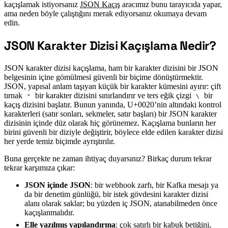
kaçışlamak istiyorsanız
JSON Kaçış
aracımız bunu tarayıcıda yapar,
ama neden böyle çalıştığını merak ediyorsanız okumaya devam
edin.
JSON Karakter Dizisi Kaçışlama Nedir?
#
JSON karakter dizisi kaçışlama, ham bir karakter dizisini bir JSON
belgesinin içine gömülmesi güvenli bir biçime dönüştürmektir.
JSON, yapısal anlam taşıyan küçük bir karakter kümesini ayırır: çift
tırnak
bir karakter dizisini sınırlandırır ve ters eğik çizgi
bir
"
\
kaçış dizisini başlatır. Bunun yanında, U+0020’nin altındaki kontrol
karakterleri (satır sonları, sekmeler, satır başları) bir JSON karakter
dizisinin içinde düz olarak hiç görünemez. Kaçışlama bunların her
birini güvenli bir diziyle değiştirir, böylece elde edilen karakter dizisi
her yerde temiz biçimde ayrıştırılır.
Buna gerçekte ne zaman ihtiyaç duyarsınız? Birkaç durum tekrar
tekrar karşımıza çıkar:
JSON içinde JSON
: bir webhook zarfı, bir Kafka mesajı ya
da bir denetim günlüğü, bir istek gövdesini karakter dizisi
alanı olarak saklar; bu yüzden iç JSON, atanabilmeden önce
kaçışlanmalıdır.
Elle yazılmış yapılandırma
: çok satırlı bir kabuk betiğini,