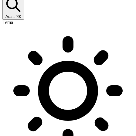
Ara...
⌘K
Tema