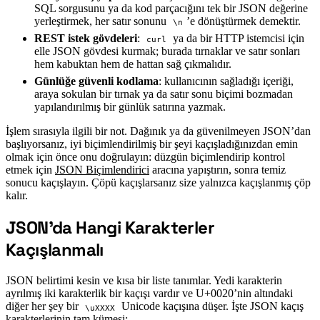
SQL sorgusunu ya da kod parçacığını tek bir JSON değerine
yerleştirmek, her satır sonunu
’e dönüştürmek demektir.
\n
REST istek gövdeleri
:
ya da bir HTTP istemcisi için
curl
elle JSON gövdesi kurmak; burada tırnaklar ve satır sonları
hem kabuktan hem de hattan sağ çıkmalıdır.
Günlüğe güvenli kodlama
: kullanıcının sağladığı içeriği,
araya sokulan bir tırnak ya da satır sonu biçimi bozmadan
yapılandırılmış bir günlük satırına yazmak.
İşlem sırasıyla ilgili bir not. Dağınık ya da güvenilmeyen JSON’dan
başlıyorsanız, iyi biçimlendirilmiş bir şeyi kaçışladığınızdan emin
olmak için önce onu doğrulayın: düzgün biçimlendirip kontrol
etmek için
JSON Biçimlendirici
aracına yapıştırın, sonra temiz
sonucu kaçışlayın. Çöpü kaçışlarsanız size yalnızca kaçışlanmış çöp
kalır.
JSON’da Hangi Karakterler
#
Kaçışlanmalı
JSON belirtimi kesin ve kısa bir liste tanımlar. Yedi karakterin
ayrılmış iki karakterlik bir kaçışı vardır ve U+0020’nin altındaki
diğer her şey bir
Unicode kaçışına düşer. İşte JSON kaçış
\uXXXX
karakterlerinin tam kümesi: