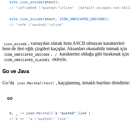
echo
 json_encode
($text);
// "caf\u00e9 \"quoted\"\nline"  (default escapes non-ASCII
echo
 json_encode
($text, 
JSON_UNESCAPED_UNICODE
);
// "café \"quoted\"\nline"
, varsayılan olarak hem ASCII olmayan karakterleri
json_encode
hem de ileri eğik çizgileri kaçışlar. Aksanları okunabilir tutmak için
,
karakterini olduğu gibi bırakmak için
JSON_UNESCAPED_UNICODE
/
ekleyin.
JSON_UNESCAPED_SLASHES
Go ve Java
#
Go’da
, kaçışlanmış, tırnaklı baytları döndürür:
json.Marshal(text)
GO
b, _ 
:=
 json.
Marshal
(
`a "quoted" line`
)
// b == `"a \"quoted\" line"`