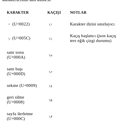
KARAKTER
KAÇIŞI
NOTLAR
(U+0022)
Karakter dizisi sınırlayıcı
"
\"
Kaçış başlatıcı (json kaçış
(U+005C)
\
\\
ters eğik çizgi durumu)
satır sonu
\n
(U+000A)
satır başı
\r
(U+000D)
sekme (U+0009)
\t
geri silme
\b
(U+0008)
sayfa ilerletme
\f
(U+000C)