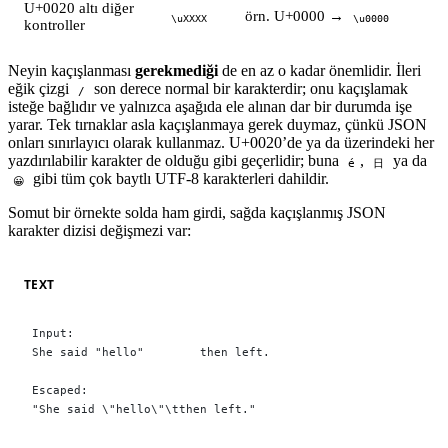
U+0020 altı diğer
örn. U+0000 →
\uXXXX
\u0000
kontroller
Neyin kaçışlanması
gerekmediği
de en az o kadar önemlidir. İleri
eğik çizgi
son derece normal bir karakterdir; onu kaçışlamak
/
isteğe bağlıdır ve yalnızca aşağıda ele alınan dar bir durumda işe
yarar. Tek tırnaklar asla kaçışlanmaya gerek duymaz, çünkü JSON
onları sınırlayıcı olarak kullanmaz. U+0020’de ya da üzerindeki her
yazdırılabilir karakter de olduğu gibi geçerlidir; buna
,
ya da
é
日
gibi tüm çok baytlı UTF-8 karakterleri dahildir.
😀
Somut bir örnekte solda ham girdi, sağda kaçışlanmış JSON
karakter dizisi değişmezi var:
TEXT
Input:
She said "hello"	then left.
Escaped:
"She said \"hello\"\tthen left."