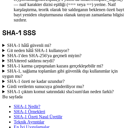
— naif karakter dizisi eşitliği (=== veya ==) yerine. Naif
karşılaştırma, teorik olarak bir saldırganın beklenen özeti bayt
bayt yeniden oluşturmasına olanak tanıyan zamanlama bilgisi
sızdırır.
SHA-1 SSS
SHA-1 hâlâ güvenli mi?
Git neden hâlâ SHA-1 kullanıyor?
SHA-1'den SHA-256'ya geçmeli miyim?
SHAttered saldırısı neydi?
SHA-1 karma çarpışmaları kazara gerçekleşebilir mi?
SHA-1, sağlama toplamları gibi güvenlik dışı kullanımlar için
uygun mu?
SHA-1 özeti ne kadar uzundur?
Girdi verilerim sunucuya gönderiliyor mu?
SHA-1 çıktım komut satırındaki sha1sum'dan neden farklı?
Bu sayfada
SHA-1 Nedir?
SHA-1 Örnekleri
SHA-1 Özeti Nasıl Üretilir
Teknik Ayrıntılar
En İyi Uygulamalar