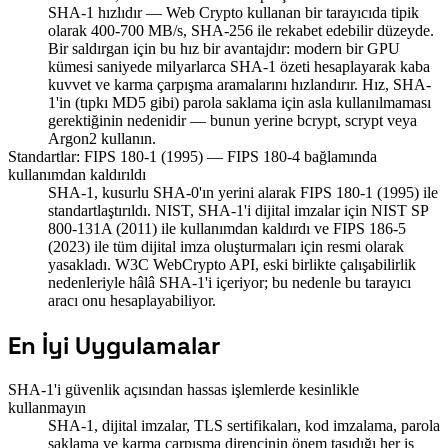
SHA-1 hızlıdır — Web Crypto kullanan bir tarayıcıda tipik
olarak 400-700 MB/s, SHA-256 ile rekabet edebilir düzeyde.
Bir saldırgan için bu hız bir avantajdır: modern bir GPU
kümesi saniyede milyarlarca SHA-1 özeti hesaplayarak kaba
kuvvet ve karma çarpışma aramalarını hızlandırır. Hız, SHA-
1'in (tıpkı MD5 gibi) parola saklama için asla kullanılmaması
gerektiğinin nedenidir — bunun yerine bcrypt, scrypt veya
Argon2 kullanın.
Standartlar: FIPS 180-1 (1995) — FIPS 180-4 bağlamında
kullanımdan kaldırıldı
SHA-1, kusurlu SHA-0'ın yerini alarak FIPS 180-1 (1995) ile
standartlaştırıldı. NIST, SHA-1'i dijital imzalar için NIST SP
800-131A (2011) ile kullanımdan kaldırdı ve FIPS 186-5
(2023) ile tüm dijital imza oluşturmaları için resmi olarak
yasakladı. W3C WebCrypto API, eski birlikte çalışabilirlik
nedenleriyle hâlâ SHA-1'i içeriyor; bu nedenle bu tarayıcı
aracı onu hesaplayabiliyor.
En İyi Uygulamalar
SHA-1'i güvenlik açısından hassas işlemlerde kesinlikle
kullanmayın
SHA-1, dijital imzalar, TLS sertifikaları, kod imzalama, parola
saklama ve karma çarpışma direncinin önem taşıdığı her iş