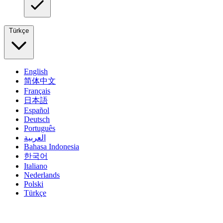
Türkçe
English
简体中文
Français
日本語
Español
Deutsch
Português
العربية
Bahasa Indonesia
한국어
Italiano
Nederlands
Polski
Türkçe