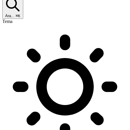
Ara...
⌘K
Tema