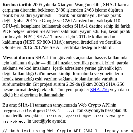
Kırılma tarihi:
2005 yılında Xiaoyun Wang'ın ekibi, SHA-1 karma
çarpışma direncini beklenen 2^80 işlemden 2^63 işleme düşüren
teorik bir saldırı yayımladı — teorik bir kırılmaydı, henüz pratik
değil. Şubat 2017'de Google ve CWI Amsterdam, yaklaşık 110
GPU-yılı hesaplama kullanarak özdeş SHA-1 özetine sahip iki farklı
PDF belgesi üreten SHAttered saldırısını yayımladı. Bu, kesin pratik
kırılmaydı. NIST, SHA-1'i imzalar için 2011'de kullanımdan
kaldırmıştı (NIST SP 800-131A); tarayıcı üreticileri ve Sertifika
Otoriteleri 2016-2017'de SHA-1 sertifika desteğini kaldırdı.
Mevcut durum:
SHA-1 tüm güvenlik açısından hassas kullanımlar
için kullanım dışıdır — dijital imzalar, sertifika parmak izleri, parola
saklama ve kod imzalama. İçerik adresleme yerine güvenlik için
değil kullanıldığı Git'in nesne kimliği formatında ve yöneticilerin
henüz taşımadığı eski yazılım sağlama toplamlarında varlığını
sürdürmektedir. Git projesi sürüm 2.29'da (Ekim 2020) SHA-256
nesne format desteği ekledi. Tüm yeni projeler
SHA-256
veya daha
güçlü bir algoritma kullanmalıdır.
Bu araç SHA-1'i tamamen tarayıcınızda Web Crypto API'nin
fonksiyonuyla hesaplar. 40
crypto.subtle.digest('SHA-1', ...)
karakterlik hex çıktısı,
,
veya
sha1sum
openssl dgst -sha1
git
'in ürettiğiyle aynıdır.
hash-object
// Hash text using Web Crypto API (SHA-1 — legacy use o