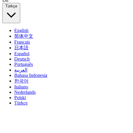
Dil
Türkçe
English
简体中文
Français
日本語
Español
Deutsch
Português
العربية
Bahasa Indonesia
한국어
Italiano
Nederlands
Polski
Türkçe