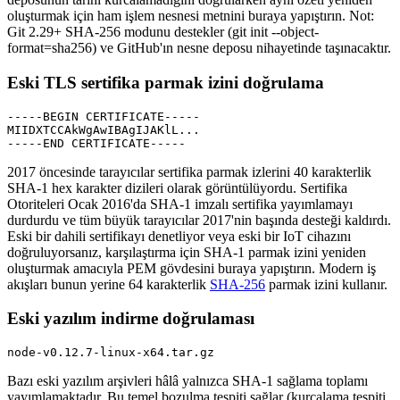
oluşturmak için ham işlem nesnesi metnini buraya yapıştırın. Not:
Git 2.29+ SHA-256 modunu destekler (git init --object-
format=sha256) ve GitHub'ın nesne deposu nihayetinde taşınacaktır.
Eski TLS sertifika parmak izini doğrulama
-----BEGIN CERTIFICATE-----

MIIDXTCCAkWgAwIBAgIJAKlL...

-----END CERTIFICATE-----
2017 öncesinde tarayıcılar sertifika parmak izlerini 40 karakterlik
SHA-1 hex karakter dizileri olarak görüntülüyordu. Sertifika
Otoriteleri Ocak 2016'da SHA-1 imzalı sertifika yayımlamayı
durdurdu ve tüm büyük tarayıcılar 2017'nin başında desteği kaldırdı.
Eski bir dahili sertifikayı denetliyor veya eski bir IoT cihazını
doğruluyorsanız, karşılaştırma için SHA-1 parmak izini yeniden
oluşturmak amacıyla PEM gövdesini buraya yapıştırın. Modern iş
akışları bunun yerine 64 karakterlik
SHA-256
parmak izini kullanır.
Eski yazılım indirme doğrulaması
node-v0.12.7-linux-x64.tar.gz
Bazı eski yazılım arşivleri hâlâ yalnızca SHA-1 sağlama toplamı
yayımlamaktadır. Bu temel bozulma tespiti sağlar (kurcalama tespiti