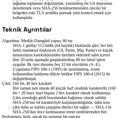
sağlama toplamını doğrulamak, yansıtılmış bir Git deposunu
denetlemek veya SHA-256 benimsemesinden önceki bir
belgeden eski TLS sertifika parmak izini kontrol etmek için
kullanışlıdır.
Teknik Ayrıntılar
Algoritma: Merkle-Damgård yapısı, 80 tur
SHA-1 girdiyi 512-bitlik (64 baytlık) bloklarda işler; her biri
farklı mantıksal fonksiyon (Ch, Parity, Maj, Parity) ve küçük
tamsayıların kareköklerinden türetilen eklemeli sabit içeren
dört 20-turlu aşamada gruplandırılmış 80 tur bitsel işlem
uygular. İlk özet durumu beş 32-bit sözcüktür (A–E).
Uygulama FIPS 180-1 (1995) ile tanımlanmış, resmi
kullanımdan kaldırma diliyle birlikte FIPS 180-4 (2015) ile
değiştirilmiştir.
Çıktı: 160 bit, 40 hex karakter
Her zaman tam olarak 40 küçük harf onaltılık karakterdir (160
bit = 20 bayt, bayt başına 2 hex karakter olarak kodlanmış).
Çıktı uzunluğu girdi boyutundan bağımsız olarak sabittir.
SHA-256'nın 64 karakteriyle karşılaştırıldığında, daha kısa
çıktı daha az karma çarpışma direnci bit sağlar — SHA-1'in
SHA-256'dan önce kırılmasının temel nedenlerinden biri.
Performans: hızlı, ancak bu sorunun bir parçası