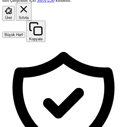
tüm çalışmalar için
SHA-256
kullanın.
Üret
Sıfırla
Büyük Harf
Kopyala