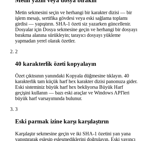
Metin yazın veya dosya bırakın
Metin sekmesini seçin ve herhangi bir karakter dizisi — bir
işlem mesajı, sertifika gövdesi veya eski sağlama toplamı
girdisi — yapıştırın. SHA-1 özeti siz yazarken güncellenir.
Dosyalar için Dosya sekmesine geçin ve herhangi bir dosyayı
bırakma alanına sürükleyin; tarayıcı dosyayı yükleme
yapmadan yerel olarak özetler.
2
40 karakterlik özeti kopyalayın
Özet çıktısının yanındaki Kopyala düğmesine tıklayın. 40
karakterlik tam küçük harf hex karakter dizisi panonuza gider.
Eski sisteminiz büyük harf hex bekliyorsa Büyük Harf
geçişini kullanın — bazı eski araçlar ve Windows API'leri
büyük harf varsayımında bulunur.
3
Eski parmak izine karşı karşılaştırın
Karşılaştır sekmesine geçin ve iki SHA-1 özetini yan yana
yapıştırarak eşleşip eşleşmediklerini doğrulayın. Eski yayıncı