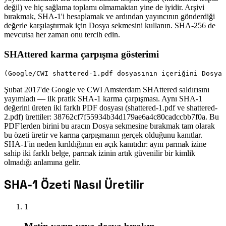
değil) ve hiç sağlama toplamı olmamaktan yine de iyidir. Arşivi
bırakmak, SHA-1'i hesaplamak ve ardından yayıncının gönderdiği
değerle karşılaştırmak için Dosya sekmesini kullanın. SHA-256 de
mevcutsa her zaman onu tercih edin.
SHAttered karma çarpışma gösterimi
(Google/CWI shattered-1.pdf dosyasının içeriğini Dosya 
Şubat 2017'de Google ve CWI Amsterdam SHAttered saldırısını
yayımladı — ilk pratik SHA-1 karma çarpışması. Aynı SHA-1
değerini üreten iki farklı PDF dosyası (shattered-1.pdf ve shattered-
2.pdf) ürettiler: 38762cf7f55934b34d179ae6a4c80cadccbb7f0a. Bu
PDF'lerden birini bu aracın Dosya sekmesine bırakmak tam olarak
bu özeti üretir ve karma çarpışmanın gerçek olduğunu kanıtlar.
SHA-1'in neden kırıldığının en açık kanıtıdır: aynı parmak izine
sahip iki farklı belge, parmak izinin artık güvenilir bir kimlik
olmadığı anlamına gelir.
SHA-1 Özeti Nasıl Üretilir
1