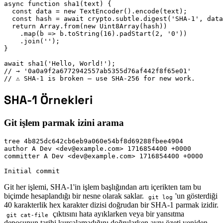
async function sha1(text) {

  const data = new TextEncoder().encode(text);

  const hash = await crypto.subtle.digest('SHA-1', data
  return Array.from(new Uint8Array(hash))

    .map(b => b.toString(16).padStart(2, '0'))

    .join('');

}

await sha1('Hello, World!');

// → '0a0a9f2a6772942557ab5355d76af442f8f65e01'

// ⚠️ SHA-1 is broken — use SHA-256 for new work.
SHA-1 Örnekleri
Git işlem parmak izini arama
tree 4b825dc642cb6eb9a060e54bf8d69288fbee4904

author A Dev <dev@example.com> 1716854400 +0000

committer A Dev <dev@example.com> 1716854400 +0000

Initial commit
Git her işlemi, SHA-1'in işlem başlığından artı içerikten tam bu
biçimde hesaplandığı bir nesne olarak saklar.
'un gösterdiği
git log
40 karakterlik hex karakter dizisi doğrudan bir SHA-1 parmak izidir.
çıktısını hata ayıklarken veya bir yansıtma
git cat-file
deposunun tarihi kurcalamadığını doğrularken aynı özeti yeniden