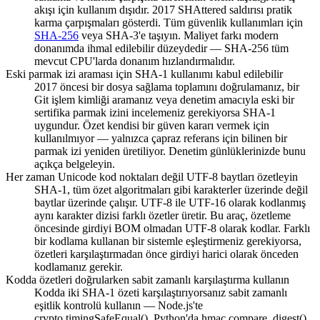
akışı için kullanım dışıdır. 2017 SHAttered saldırısı pratik
karma çarpışmaları gösterdi. Tüm güvenlik kullanımları için
SHA-256
veya SHA-3'e taşıyın. Maliyet farkı modern
donanımda ihmal edilebilir düzeydedir — SHA-256 tüm
mevcut CPU'larda donanım hızlandırmalıdır.
Eski parmak izi araması için SHA-1 kullanımı kabul edilebilir
2017 öncesi bir dosya sağlama toplamını doğrulamanız, bir
Git işlem kimliği aramanız veya denetim amacıyla eski bir
sertifika parmak izini incelemeniz gerekiyorsa SHA-1
uygundur. Özet kendisi bir güven kararı vermek için
kullanılmıyor — yalnızca çapraz referans için bilinen bir
parmak izi yeniden üretiliyor. Denetim günlüklerinizde bunu
açıkça belgeleyin.
Her zaman Unicode kod noktaları değil UTF-8 baytları özetleyin
SHA-1, tüm özet algoritmaları gibi karakterler üzerinde değil
baytlar üzerinde çalışır. UTF-8 ile UTF-16 olarak kodlanmış
aynı karakter dizisi farklı özetler üretir. Bu araç, özetleme
öncesinde girdiyi BOM olmadan UTF-8 olarak kodlar. Farklı
bir kodlama kullanan bir sistemle eşleştirmeniz gerekiyorsa,
özetleri karşılaştırmadan önce girdiyi harici olarak önceden
kodlamanız gerekir.
Kodda özetleri doğrularken sabit zamanlı karşılaştırma kullanın
Kodda iki SHA-1 özeti karşılaştırıyorsanız sabit zamanlı
eşitlik kontrolü kullanın — Node.js'te
crypto.timingSafeEqual(), Python'da hmac.compare_digest()