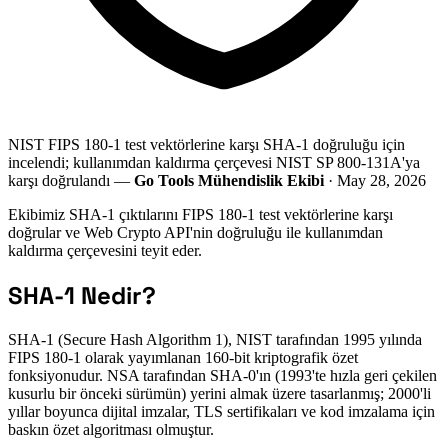
NIST FIPS 180-1 test vektörlerine karşı SHA-1 doğruluğu için
incelendi; kullanımdan kaldırma çerçevesi NIST SP 800-131A'ya
karşı doğrulandı —
Go Tools Mühendislik Ekibi
· May 28, 2026
Ekibimiz SHA-1 çıktılarını FIPS 180-1 test vektörlerine karşı
doğrular ve Web Crypto API'nin doğruluğu ile kullanımdan
kaldırma çerçevesini teyit eder.
SHA-1 Nedir?
SHA-1 (Secure Hash Algorithm 1), NIST tarafından 1995 yılında
FIPS 180-1 olarak yayımlanan 160-bit kriptografik özet
fonksiyonudur. NSA tarafından SHA-0'ın (1993'te hızla geri çekilen
kusurlu bir önceki sürümün) yerini almak üzere tasarlanmış; 2000'li
yıllar boyunca dijital imzalar, TLS sertifikaları ve kod imzalama için
baskın özet algoritması olmuştur.