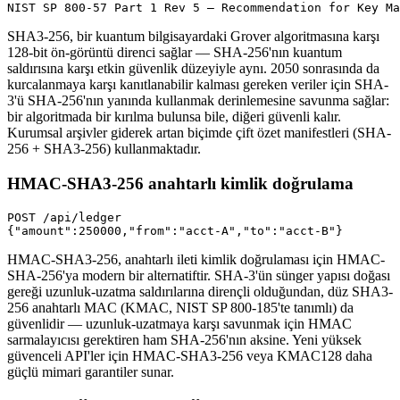
NIST SP 800-57 Part 1 Rev 5 — Recommendation for Key Ma
SHA3-256, bir kuantum bilgisayardaki Grover algoritmasına karşı
128-bit ön-görüntü direnci sağlar — SHA-256'nın kuantum
saldırısına karşı etkin güvenlik düzeyiyle aynı. 2050 sonrasında da
kurcalanmaya karşı kanıtlanabilir kalması gereken veriler için SHA-
3'ü SHA-256'nın yanında kullanmak derinlemesine savunma sağlar:
bir algoritmada bir kırılma bulunsa bile, diğeri güvenli kalır.
Kurumsal arşivler giderek artan biçimde çift özet manifestleri (SHA-
256 + SHA3-256) kullanmaktadır.
HMAC-SHA3-256 anahtarlı kimlik doğrulama
POST /api/ledger

{"amount":250000,"from":"acct-A","to":"acct-B"}
HMAC-SHA3-256, anahtarlı ileti kimlik doğrulaması için HMAC-
SHA-256'ya modern bir alternatiftir. SHA-3'ün sünger yapısı doğası
gereği uzunluk-uzatma saldırılarına dirençli olduğundan, düz SHA3-
256 anahtarlı MAC (KMAC, NIST SP 800-185'te tanımlı) da
güvenlidir — uzunluk-uzatmaya karşı savunmak için HMAC
sarmalayıcısı gerektiren ham SHA-256'nın aksine. Yeni yüksek
güvenceli API'ler için HMAC-SHA3-256 veya KMAC128 daha
güçlü mimari garantiler sunar.