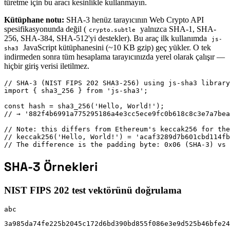
türetme için bu aracı kesinlikle kullanmayın.
Kütüphane notu:
SHA-3 henüz tarayıcının Web Crypto API
spesifikasyonunda değil (
yalnızca SHA-1, SHA-
crypto.subtle
256, SHA-384, SHA-512'yi destekler). Bu araç ilk kullanımda
js-
JavaScript kütüphanesini (~10 KB gzip) geç yükler. O tek
sha3
indirmeden sonra tüm hesaplama tarayıcınızda yerel olarak çalışır —
hiçbir giriş verisi iletilmez.
// SHA-3 (NIST FIPS 202 SHA3-256) using js-sha3 library

import { sha3_256 } from 'js-sha3';

const hash = sha3_256('Hello, World!');

// → '882f4b6991a775295186a4e3cc5ece9fc0b618c8c3e7a7bea
// Note: this differs from Ethereum's keccak256 for the
// keccak256('Hello, World!') = 'acaf3289d7b601cbd114fb
// The difference is the padding byte: 0x06 (SHA-3) vs 
SHA-3 Örnekleri
NIST FIPS 202 test vektörünü doğrulama
abc
3a985da74fe225b2045c172d6bd390bd855f086e3e9d525b46bfe24