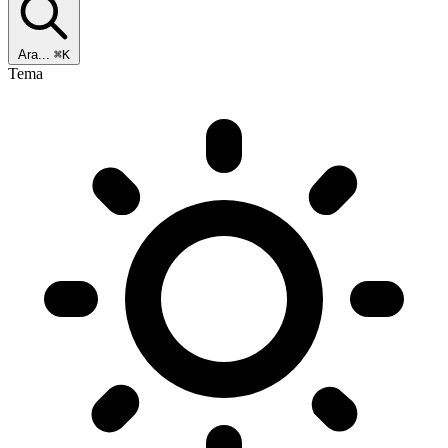
Ara...
⌘K
Tema