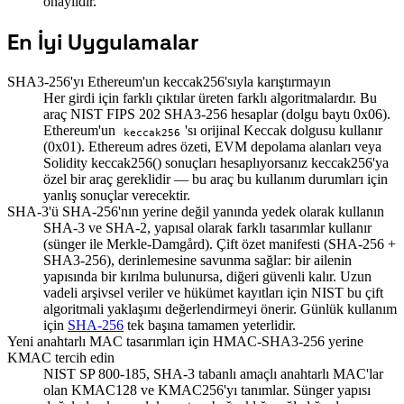
onaylıdır.
En İyi Uygulamalar
SHA3-256'yı Ethereum'un keccak256'sıyla karıştırmayın
Her girdi için farklı çıktılar üreten farklı algoritmalardır. Bu
araç NIST FIPS 202 SHA3-256 hesaplar (dolgu baytı 0x06).
Ethereum'un
'sı orijinal Keccak dolgusu kullanır
keccak256
(0x01). Ethereum adres özeti, EVM depolama alanları veya
Solidity keccak256() sonuçları hesaplıyorsanız keccak256'ya
özel bir araç gereklidir — bu araç bu kullanım durumları için
yanlış sonuçlar verecektir.
SHA-3'ü SHA-256'nın yerine değil yanında yedek olarak kullanın
SHA-3 ve SHA-2, yapısal olarak farklı tasarımlar kullanır
(sünger ile Merkle-Damgård). Çift özet manifesti (SHA-256 +
SHA3-256), derinlemesine savunma sağlar: bir ailenin
yapısında bir kırılma bulunursa, diğeri güvenli kalır. Uzun
vadeli arşivsel veriler ve hükümet kayıtları için NIST bu çift
algoritmali yaklaşımı değerlendirmeyi önerir. Günlük kullanım
için
SHA-256
tek başına tamamen yeterlidir.
Yeni anahtarlı MAC tasarımları için HMAC-SHA3-256 yerine
KMAC tercih edin
NIST SP 800-185, SHA-3 tabanlı amaçlı anahtarlı MAC'lar
olan KMAC128 ve KMAC256'yı tanımlar. Sünger yapısı