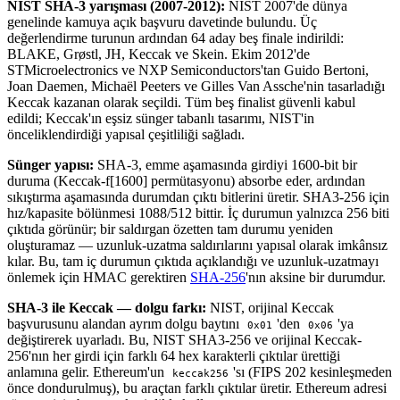
NIST SHA-3 yarışması (2007-2012):
NIST 2007'de dünya
genelinde kamuya açık başvuru davetinde bulundu. Üç
değerlendirme turunun ardından 64 aday beş finale indirildi:
BLAKE, Grøstl, JH, Keccak ve Skein. Ekim 2012'de
STMicroelectronics ve NXP Semiconductors'tan Guido Bertoni,
Joan Daemen, Michaël Peeters ve Gilles Van Assche'nin tasarladığı
Keccak kazanan olarak seçildi. Tüm beş finalist güvenli kabul
edildi; Keccak'ın eşsiz sünger tabanlı tasarımı, NIST'in
önceliklendirdiği yapısal çeşitliliği sağladı.
Sünger yapısı:
SHA-3, emme aşamasında girdiyi 1600-bit bir
duruma (Keccak-f[1600] permütasyonu) absorbe eder, ardından
sıkıştırma aşamasında durumdan çıktı bitlerini üretir. SHA3-256 için
hız/kapasite bölünmesi 1088/512 bittir. İç durumun yalnızca 256 biti
çıktıda görünür; bir saldırgan özetten tam durumu yeniden
oluşturamaz — uzunluk-uzatma saldırılarını yapısal olarak imkânsız
kılar. Bu, tam iç durumun çıktıda açıklandığı ve uzunluk-uzatmayı
önlemek için HMAC gerektiren
SHA-256
'nın aksine bir durumdur.
SHA-3 ile Keccak — dolgu farkı:
NIST, orijinal Keccak
başvurusunu alandan ayrım dolgu baytını
'den
'ya
0x01
0x06
değiştirerek uyarladı. Bu, NIST SHA3-256 ve orijinal Keccak-
256'nın her girdi için farklı 64 hex karakterli çıktılar ürettiği
anlamına gelir. Ethereum'un
'sı (FIPS 202 kesinleşmeden
keccak256
önce dondurulmuş), bu araçtan farklı çıktılar üretir. Ethereum adresi