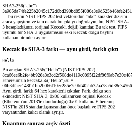
SHA3-256("abc") =
3a985da74fe225b2045c172d6bd390bd855f086e3e9d525b46bfe245
— bu resmi NIST FIPS 202 test vektörüdür. "abc" karakter dizisini
araca yapıştırın ve tam olarak bu çıktıyı doğrulayın; bu, NIST SHA-
3 hesapladığınızı (orijinal Keccak'ı değil) kanıtlar. Bu tek test, FIPS
uyumlu bir SHA-3 uygulamasını eski Keccak dolgu baytını
kullanan birinden ayırır.
Keccak ile SHA-3 farkı — aynı girdi, farklı çıktı
Hello
Bu araçtan SHA3-256("Hello") (NIST FIPS 202) =
8ca66ee6b2fe4bb928a8e3cd2f508de4119c0895f22df86f0ab7e30e48
Ethereum'un keccak256("Hello")'su =
06b3dfaec148fb1bb2b066f10ec285e7c9bf402ab32aa78a5d38e34566
Aynı girdi, farklı 64 hex karakterli çıktılar. Fark, dolgu son
ekindedir: NIST SHA-3, 0x06 kullanırken orijinal Keccak
(Ethereum'un 2013'te dondurduğu) 0x01 kullanır. Ethereum,
NIST'in 2015 standartlaşmasından önce başladı ve FIPS 202
varyantından kalıcı olarak ayrışır.
Kuantum sonrası arşiv özeti