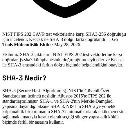
NIST FIPS 202 CAVP test vektörlerine karşı SHA3-256 doğruluğu
için incelendi; Keccak ile SHA-3 dolgu farkı doğrulandı —
Go
Tools Mühendislik Ekibi
· May 28, 2026
Ekibimiz SHA-3 çıktılarını NIST FIPS 202 test vektörlerine karşı
doğrular, js-sha3 kütüphanesinin doğruluğunu teyit eder ve Keccak
ile SHA-3 arasındaki farkın doğru biçimde belgelendiğini onaylar.
SHA-3 Nedir?
SHA-3 (Secure Hash Algorithm 3), NIST'in Güvenli Özet
Standardı'nın üçüncü neslidir; Ağustos 2015'te FIPS 202 ile
standartlaştırılmıştır. SHA-1 ve SHA-2'nin Merkle-Damgård
yapısına dayandığı aksine SHA-3, NIST'in SHA-2'ye yönelik
kriptanalitik bir kırılmanın SHA-3'ü otomatik olarak etkilememesini
sağlamak amacıyla kasıtlı olarak seçtiği sünger yapısı adlı köklü
biçimde farklı bir tasarım kullanır.