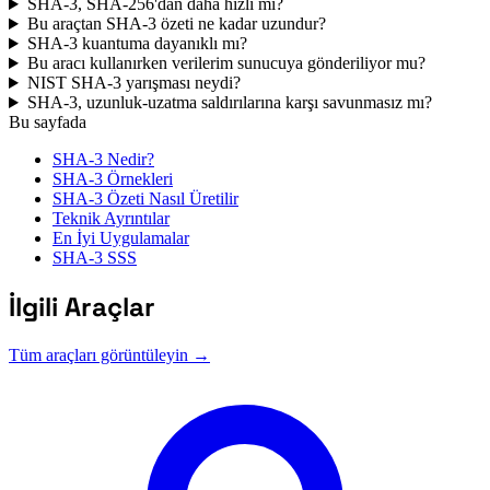
SHA-3, SHA-256'dan daha hızlı mı?
Bu araçtan SHA-3 özeti ne kadar uzundur?
SHA-3 kuantuma dayanıklı mı?
Bu aracı kullanırken verilerim sunucuya gönderiliyor mu?
NIST SHA-3 yarışması neydi?
SHA-3, uzunluk-uzatma saldırılarına karşı savunmasız mı?
Bu sayfada
SHA-3 Nedir?
SHA-3 Örnekleri
SHA-3 Özeti Nasıl Üretilir
Teknik Ayrıntılar
En İyi Uygulamalar
SHA-3 SSS
İlgili Araçlar
Tüm araçları görüntüleyin →