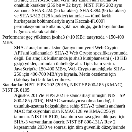
onaltılık karakter (256 bit = 32 bayt). NIST FIPS 202 aynı
zamanda SHA3-224 (56 karakter), SHA3-384 (96 karakter)
ve SHA3-512 (128 karakter) tanımlar — tümü farklı
hız/kapasite bölünmeleriyle aynı Keccak-f[1600]
permütasyonunu kullanır. Çıktı uzunluğu, girdi boyutundan
bağımsız olarak sabittir.
Performans: geç yüklenen js-sha3 (~10 KB); tarayıcıda ~150-400
MB/s
SHA-2 araçlarının aksine (tarayıcının yerel Web Crypto
API'sini kullananlar), SHA-3 Web Crypto spesifikasyonunda
değil. Bu araç ilk kullanımda js-sha3 kütüphanesini (~10 KB
gzip) yükler, ardından önbelleğe alır. Tipik ham verim:
JavaScript'te 150-400 MB/s, Web Crypto aracılığıyla SHA-
256 için 400-700 MB/s'ye kıyasla. Metin özetleme için
(kilobaytlar) fark fark edilmez.
Standartlar: NIST FIPS 202 (2015), NIST SP 800-185 (KMAC),
NIST IR 8105
Ağustos 2015'te FIPS 202 ile standartlaştırılmıştır. NIST SP
800-185 (2016), HMAC sarmalayıcısı olmadan doğal
uzunluk-uzatma bağışıklığına sahip SHA-3 tabanlı anahtarlı
MAC fonksiyonları olan KMAC128 ve KMAC256'yı
tanımlar. NIST IR 8105, kuantum sonrası güvenlik payı için
SHA-3 varyantlarını önerir. NIST SP 800-131A Rev 2
kapsamında 2030 ve sonrası için tüm güvenlik düzeylerinde