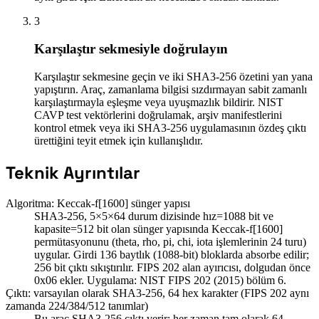
3
Karşılaştır sekmesiyle doğrulayın
Karşılaştır sekmesine geçin ve iki SHA3-256 özetini yan yana
yapıştırın. Araç, zamanlama bilgisi sızdırmayan sabit zamanlı
karşılaştırmayla eşleşme veya uyuşmazlık bildirir. NIST
CAVP test vektörlerini doğrulamak, arşiv manifestlerini
kontrol etmek veya iki SHA3-256 uygulamasının özdeş çıktı
ürettiğini teyit etmek için kullanışlıdır.
Teknik Ayrıntılar
Algoritma: Keccak-f[1600] sünger yapısı
SHA3-256, 5×5×64 durum dizisinde hız=1088 bit ve
kapasite=512 bit olan sünger yapısında Keccak-f[1600]
permütasyonunu (theta, rho, pi, chi, iota işlemlerinin 24 turu)
uygular. Girdi 136 baytlık (1088-bit) bloklarda absorbe edilir;
256 bit çıktı sıkıştırılır. FIPS 202 alan ayırıcısı, dolgudan önce
0x06 ekler. Uygulama: NIST FIPS 202 (2015) bölüm 6.
Çıktı: varsayılan olarak SHA3-256, 64 hex karakter (FIPS 202 aynı
zamanda 224/384/512 tanımlar)
Bu araç SHA3-256 çıktı verir: her zaman tam olarak 64