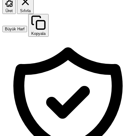
Üret
Sıfırla
Büyük Harf
Kopyala