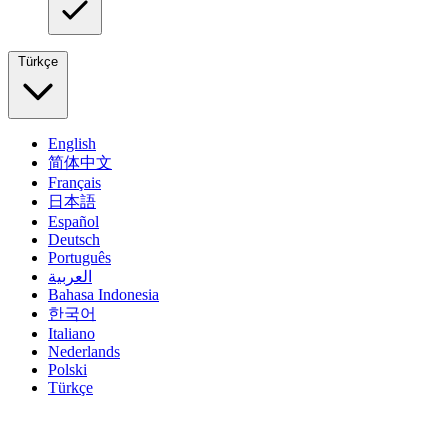
Türkçe
English
简体中文
Français
日本語
Español
Deutsch
Português
العربية
Bahasa Indonesia
한국어
Italiano
Nederlands
Polski
Türkçe