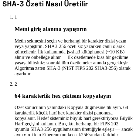
SHA-3 Özeti Nasıl Üretilir
1
Metni giriş alanına yapıştırın
Metin sekmesini seçin ve herhangi bir karakter dizisi yazın
veya yapıştırın. SHA3-256 özeti siz yazarken canlı olarak
güncellenir. İlk kullanımda js-sha3 kütüphanesi (~10 KB)
alınır ve önbelleğe alınır — ilk özetlemede kısa bir gecikme
yaşayabilirsiniz; sonraki tüm özetlemeler anında gerçekleşir.
Algoritma zaten SHA-3 (NIST FIPS 202 SHA3-256) olarak
ayarlıdır.
2
64 karakterlik hex çıktısını kopyalayın
Özet sonucunun yanındaki Kopyala düğmesine tıklayın. 64
karakterlik küçük harf hex karakter dizisi panonuza
kopyalanır. Hedef sisteminiz büyük harf gerektiriyorsa Büyük
Harf geçişini kullanın. Bu çıktı, herhangi bir FIPS 202
uyumlu SHA3-256 uygulamasının ürettiğiyle eşleşir — ancak
aynı girdi için Ethereum'un keccak256'sından farklıdır.