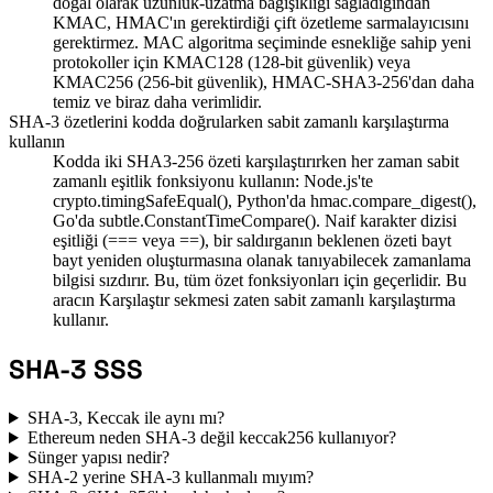
doğal olarak uzunluk-uzatma bağışıklığı sağladığından
KMAC, HMAC'ın gerektirdiği çift özetleme sarmalayıcısını
gerektirmez. MAC algoritma seçiminde esnekliğe sahip yeni
protokoller için KMAC128 (128-bit güvenlik) veya
KMAC256 (256-bit güvenlik), HMAC-SHA3-256'dan daha
temiz ve biraz daha verimlidir.
SHA-3 özetlerini kodda doğrularken sabit zamanlı karşılaştırma
kullanın
Kodda iki SHA3-256 özeti karşılaştırırken her zaman sabit
zamanlı eşitlik fonksiyonu kullanın: Node.js'te
crypto.timingSafeEqual(), Python'da hmac.compare_digest(),
Go'da subtle.ConstantTimeCompare(). Naif karakter dizisi
eşitliği (=== veya ==), bir saldırganın beklenen özeti bayt
bayt yeniden oluşturmasına olanak tanıyabilecek zamanlama
bilgisi sızdırır. Bu, tüm özet fonksiyonları için geçerlidir. Bu
aracın Karşılaştır sekmesi zaten sabit zamanlı karşılaştırma
kullanır.
SHA-3 SSS
SHA-3, Keccak ile aynı mı?
Ethereum neden SHA-3 değil keccak256 kullanıyor?
Sünger yapısı nedir?
SHA-2 yerine SHA-3 kullanmalı mıyım?