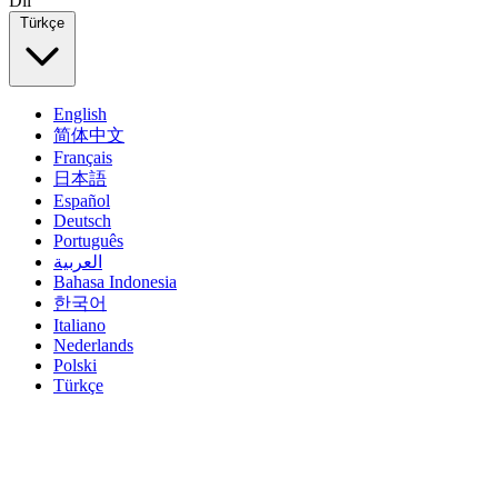
Dil
Türkçe
English
简体中文
Français
日本語
Español
Deutsch
Português
العربية
Bahasa Indonesia
한국어
Italiano
Nederlands
Polski
Türkçe