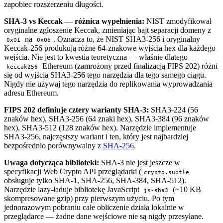
zapobiec rozszerzeniu długości.
SHA-3 vs Keccak — różnica wypełnienia:
NIST zmodyfikował
oryginalne zgłoszenie Keccak, zmieniając bajt separacji domeny z
na
. Oznacza to, że NIST SHA3-256 i oryginalny
0x01
0x06
Keccak-256 produkują różne 64-znakowe wyjścia hex dla każdego
wejścia. Nie jest to kwestia teoretyczna — właśnie dlatego
Ethereum (zamrożony przed finalizacją FIPS 202) różni
keccak256
się od wyjścia SHA3-256 tego narzędzia dla tego samego ciągu.
Nigdy nie używaj tego narzędzia do replikowania wyprowadzania
adresu Ethereum.
FIPS 202 definiuje cztery warianty SHA-3:
SHA3-224 (56
znaków hex), SHA3-256 (64 znaki hex), SHA3-384 (96 znaków
hex), SHA3-512 (128 znaków hex). Narzędzie implementuje
SHA3-256, najczęstszy wariant i ten, który jest najbardziej
bezpośrednio porównywalny z
SHA-256
.
Uwaga dotycząca biblioteki:
SHA-3 nie jest jeszcze w
specyfikacji Web Crypto API przeglądarki (
crypto.subtle
obsługuje tylko SHA-1, SHA-256, SHA-384, SHA-512).
Narzędzie lazy-ładuje bibliotekę JavaScript
(~10 KB
js-sha3
skompresowane gzip) przy pierwszym użyciu. Po tym
jednorazowym pobraniu całe obliczenie działa lokalnie w
przeglądarce — żadne dane wejściowe nie są nigdy przesyłane.