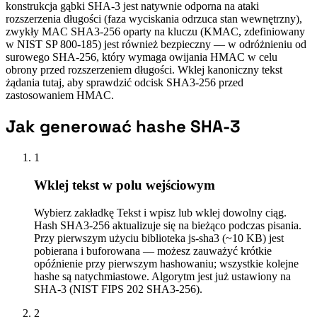
konstrukcja gąbki SHA-3 jest natywnie odporna na ataki
rozszerzenia długości (faza wyciskania odrzuca stan wewnętrzny),
zwykły MAC SHA3-256 oparty na kluczu (KMAC, zdefiniowany
w NIST SP 800-185) jest również bezpieczny — w odróżnieniu od
surowego SHA-256, który wymaga owijania HMAC w celu
obrony przed rozszerzeniem długości. Wklej kanoniczny tekst
żądania tutaj, aby sprawdzić odcisk SHA3-256 przed
zastosowaniem HMAC.
Jak generować hashe SHA-3
1
Wklej tekst w polu wejściowym
Wybierz zakładkę Tekst i wpisz lub wklej dowolny ciąg.
Hash SHA3-256 aktualizuje się na bieżąco podczas pisania.
Przy pierwszym użyciu biblioteka js-sha3 (~10 KB) jest
pobierana i buforowana — możesz zauważyć krótkie
opóźnienie przy pierwszym hashowaniu; wszystkie kolejne
hashe są natychmiastowe. Algorytm jest już ustawiony na
SHA-3 (NIST FIPS 202 SHA3-256).
2