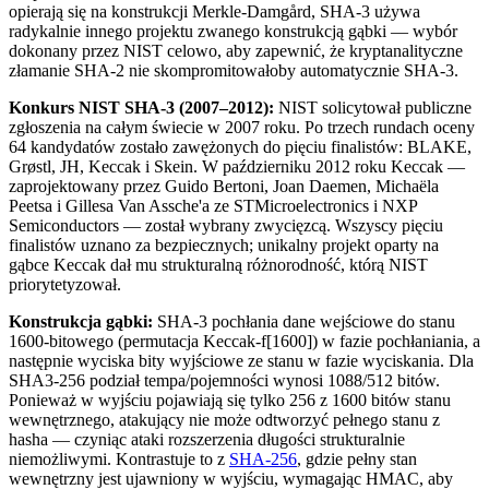
opierają się na konstrukcji Merkle-Damgård, SHA-3 używa
radykalnie innego projektu zwanego konstrukcją gąbki — wybór
dokonany przez NIST celowo, aby zapewnić, że kryptanalityczne
złamanie SHA-2 nie skompromitowałoby automatycznie SHA-3.
Konkurs NIST SHA-3 (2007–2012):
NIST solicytował publiczne
zgłoszenia na całym świecie w 2007 roku. Po trzech rundach oceny
64 kandydatów zostało zawężonych do pięciu finalistów: BLAKE,
Grøstl, JH, Keccak i Skein. W październiku 2012 roku Keccak —
zaprojektowany przez Guido Bertoni, Joan Daemen, Michaëla
Peetsa i Gillesa Van Assche'a ze STMicroelectronics i NXP
Semiconductors — został wybrany zwycięzcą. Wszyscy pięciu
finalistów uznano za bezpiecznych; unikalny projekt oparty na
gąbce Keccak dał mu strukturalną różnorodność, którą NIST
priorytetyzował.
Konstrukcja gąbki:
SHA-3 pochłania dane wejściowe do stanu
1600-bitowego (permutacja Keccak-f[1600]) w fazie pochłaniania, a
następnie wyciska bity wyjściowe ze stanu w fazie wyciskania. Dla
SHA3-256 podział tempa/pojemności wynosi 1088/512 bitów.
Ponieważ w wyjściu pojawiają się tylko 256 z 1600 bitów stanu
wewnętrznego, atakujący nie może odtworzyć pełnego stanu z
hasha — czyniąc ataki rozszerzenia długości strukturalnie
niemożliwymi. Kontrastuje to z
SHA-256
, gdzie pełny stan
wewnętrzny jest ujawniony w wyjściu, wymagając HMAC, aby