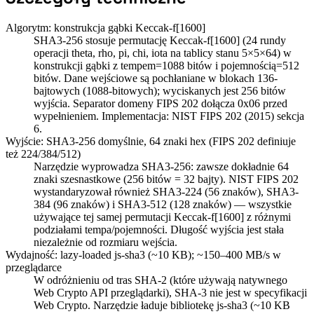
Algorytm: konstrukcja gąbki Keccak-f[1600]
SHA3-256 stosuje permutację Keccak-f[1600] (24 rundy
operacji theta, rho, pi, chi, iota na tablicy stanu 5×5×64) w
konstrukcji gąbki z tempem=1088 bitów i pojemnością=512
bitów. Dane wejściowe są pochłaniane w blokach 136-
bajtowych (1088-bitowych); wyciskanych jest 256 bitów
wyjścia. Separator domeny FIPS 202 dołącza 0x06 przed
wypełnieniem. Implementacja: NIST FIPS 202 (2015) sekcja
6.
Wyjście: SHA3-256 domyślnie, 64 znaki hex (FIPS 202 definiuje
też 224/384/512)
Narzędzie wyprowadza SHA3-256: zawsze dokładnie 64
znaki szesnastkowe (256 bitów = 32 bajty). NIST FIPS 202
wystandaryzował również SHA3-224 (56 znaków), SHA3-
384 (96 znaków) i SHA3-512 (128 znaków) — wszystkie
używające tej samej permutacji Keccak-f[1600] z różnymi
podziałami tempa/pojemności. Długość wyjścia jest stała
niezależnie od rozmiaru wejścia.
Wydajność: lazy-loaded js-sha3 (~10 KB); ~150–400 MB/s w
przeglądarce
W odróżnieniu od tras SHA-2 (które używają natywnego
Web Crypto API przeglądarki), SHA-3 nie jest w specyfikacji
Web Crypto. Narzędzie ładuje bibliotekę js-sha3 (~10 KB