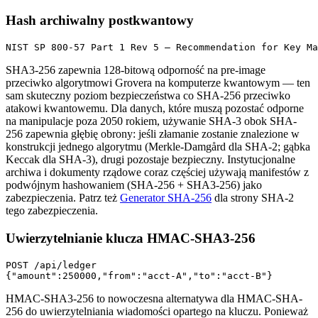
Hash archiwalny postkwantowy
NIST SP 800-57 Part 1 Rev 5 — Recommendation for Key Ma
SHA3-256 zapewnia 128-bitową odporność na pre-image
przeciwko algorytmowi Grovera na komputerze kwantowym — ten
sam skuteczny poziom bezpieczeństwa co SHA-256 przeciwko
atakowi kwantowemu. Dla danych, które muszą pozostać odporne
na manipulacje poza 2050 rokiem, używanie SHA-3 obok SHA-
256 zapewnia głębię obrony: jeśli złamanie zostanie znalezione w
konstrukcji jednego algorytmu (Merkle-Damgård dla SHA-2; gąbka
Keccak dla SHA-3), drugi pozostaje bezpieczny. Instytucjonalne
archiwa i dokumenty rządowe coraz częściej używają manifestów z
podwójnym hashowaniem (SHA-256 + SHA3-256) jako
zabezpieczenia. Patrz też
Generator SHA-256
dla strony SHA-2
tego zabezpieczenia.
Uwierzytelnianie klucza HMAC-SHA3-256
POST /api/ledger

{"amount":250000,"from":"acct-A","to":"acct-B"}
HMAC-SHA3-256 to nowoczesna alternatywa dla HMAC-SHA-
256 do uwierzytelniania wiadomości opartego na kluczu. Ponieważ