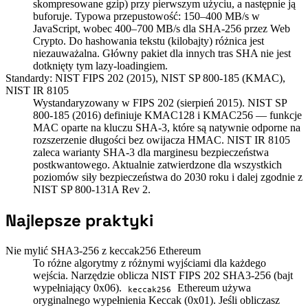
skompresowane gzip) przy pierwszym użyciu, a następnie ją
buforuje. Typowa przepustowość: 150–400 MB/s w
JavaScript, wobec 400–700 MB/s dla SHA-256 przez Web
Crypto. Do hashowania tekstu (kilobajty) różnica jest
niezauważalna. Główny pakiet dla innych tras SHA nie jest
dotknięty tym lazy-loadingiem.
Standardy: NIST FIPS 202 (2015), NIST SP 800-185 (KMAC),
NIST IR 8105
Wystandaryzowany w FIPS 202 (sierpień 2015). NIST SP
800-185 (2016) definiuje KMAC128 i KMAC256 — funkcje
MAC oparte na kluczu SHA-3, które są natywnie odporne na
rozszerzenie długości bez owijacza HMAC. NIST IR 8105
zaleca warianty SHA-3 dla marginesu bezpieczeństwa
postkwantowego. Aktualnie zatwierdzone dla wszystkich
poziomów siły bezpieczeństwa do 2030 roku i dalej zgodnie z
NIST SP 800-131A Rev 2.
Najlepsze praktyki
Nie mylić SHA3-256 z keccak256 Ethereum
To różne algorytmy z różnymi wyjściami dla każdego
wejścia. Narzędzie oblicza NIST FIPS 202 SHA3-256 (bajt
wypełniający 0x06).
Ethereum używa
keccak256
oryginalnego wypełnienia Keccak (0x01). Jeśli obliczasz