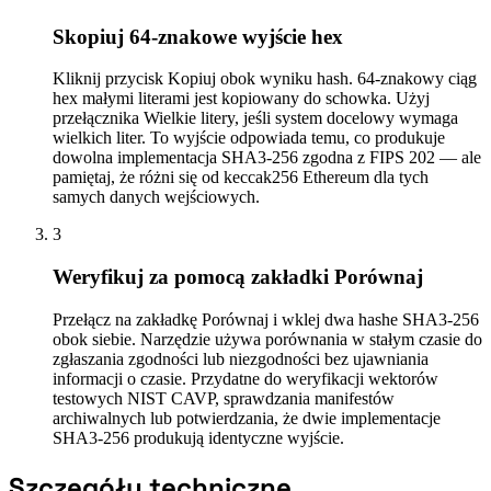
Skopiuj 64-znakowe wyjście hex
Kliknij przycisk Kopiuj obok wyniku hash. 64-znakowy ciąg
hex małymi literami jest kopiowany do schowka. Użyj
przełącznika Wielkie litery, jeśli system docelowy wymaga
wielkich liter. To wyjście odpowiada temu, co produkuje
dowolna implementacja SHA3-256 zgodna z FIPS 202 — ale
pamiętaj, że różni się od keccak256 Ethereum dla tych
samych danych wejściowych.
3
Weryfikuj za pomocą zakładki Porównaj
Przełącz na zakładkę Porównaj i wklej dwa hashe SHA3-256
obok siebie. Narzędzie używa porównania w stałym czasie do
zgłaszania zgodności lub niezgodności bez ujawniania
informacji o czasie. Przydatne do weryfikacji wektorów
testowych NIST CAVP, sprawdzania manifestów
archiwalnych lub potwierdzania, że dwie implementacje
SHA3-256 produkują identyczne wyjście.
Szczegóły techniczne