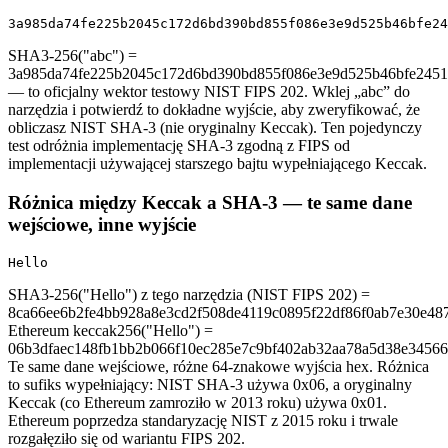
3a985da74fe225b2045c172d6bd390bd855f086e3e9d525b46bfe24
SHA3-256("abc") =
3a985da74fe225b2045c172d6bd390bd855f086e3e9d525b46bfe245
— to oficjalny wektor testowy NIST FIPS 202. Wklej „abc” do
narzędzia i potwierdź to dokładne wyjście, aby zweryfikować, że
obliczasz NIST SHA-3 (nie oryginalny Keccak). Ten pojedynczy
test odróżnia implementację SHA-3 zgodną z FIPS od
implementacji używającej starszego bajtu wypełniającego Keccak.
Różnica między Keccak a SHA-3 — te same dane
wejściowe, inne wyjście
Hello
SHA3-256("Hello") z tego narzędzia (NIST FIPS 202) =
8ca66ee6b2fe4bb928a8e3cd2f508de4119c0895f22df86f0ab7e30e48
Ethereum keccak256("Hello") =
06b3dfaec148fb1bb2b066f10ec285e7c9bf402ab32aa78a5d38e34566
Te same dane wejściowe, różne 64-znakowe wyjścia hex. Różnica
to sufiks wypełniający: NIST SHA-3 używa 0x06, a oryginalny
Keccak (co Ethereum zamroziło w 2013 roku) używa 0x01.
Ethereum poprzedza standaryzację NIST z 2015 roku i trwale
rozgałęziło się od wariantu FIPS 202.