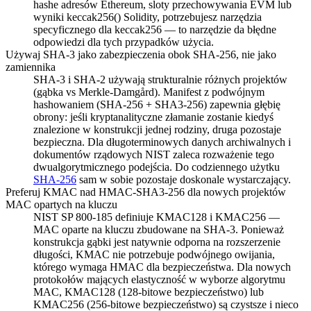
hashe adresów Ethereum, sloty przechowywania EVM lub
wyniki keccak256() Solidity, potrzebujesz narzędzia
specyficznego dla keccak256 — to narzędzie da błędne
odpowiedzi dla tych przypadków użycia.
Używaj SHA-3 jako zabezpieczenia obok SHA-256, nie jako
zamiennika
SHA-3 i SHA-2 używają strukturalnie różnych projektów
(gąbka vs Merkle-Damgård). Manifest z podwójnym
hashowaniem (SHA-256 + SHA3-256) zapewnia głębię
obrony: jeśli kryptanalityczne złamanie zostanie kiedyś
znalezione w konstrukcji jednej rodziny, druga pozostaje
bezpieczna. Dla długoterminowych danych archiwalnych i
dokumentów rządowych NIST zaleca rozważenie tego
dwualgorytmicznego podejścia. Do codziennego użytku
SHA-256
sam w sobie pozostaje doskonale wystarczający.
Preferuj KMAC nad HMAC-SHA3-256 dla nowych projektów
MAC opartych na kluczu
NIST SP 800-185 definiuje KMAC128 i KMAC256 —
MAC oparte na kluczu zbudowane na SHA-3. Ponieważ
konstrukcja gąbki jest natywnie odporna na rozszerzenie
długości, KMAC nie potrzebuje podwójnego owijania,
którego wymaga HMAC dla bezpieczeństwa. Dla nowych
protokołów mających elastyczność w wyborze algorytmu
MAC, KMAC128 (128-bitowe bezpieczeństwo) lub
KMAC256 (256-bitowe bezpieczeństwo) są czystsze i nieco