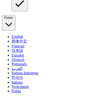
Polski
English
简体中文
Français
日本語
Español
Deutsch
Português
العربية
Bahasa Indonesia
한국어
Italiano
Nederlands
Polski