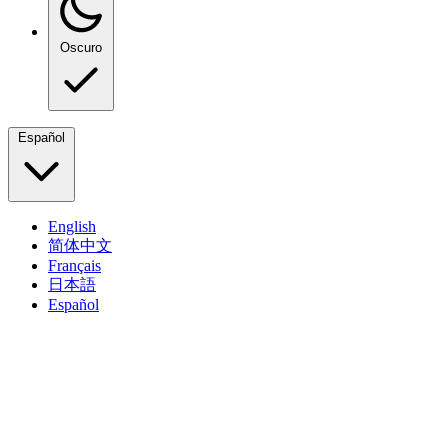
Oscuro
Español
English
简体中文
Français
日本語
Español