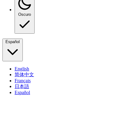
Oscuro
Español
English
简体中文
Français
日本語
Español