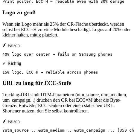
Print poster, ECC=H → readable even with 30% damage
Logo zu groß
Wenn ein Logo mehr als 25% der QR-Fläche überdeckt, werden
selbst bei ECC=H zu viele Module beschädigt. Logos auf 20% oder
kleiner halten, mittig platziert.
✗ Falsch
40% logo over center → fails on Samsung phones
✓ Richtig
15% logo, ECC=H → reliable across phones
URL zu lang für ECC-Stufe
Tracking-URLs mit UTM-Parametern (utm_source, utm_medium,
utm_campaign...) drücken den QR bei ECC=M über die Byte-
Grenze. Entweder ECC senken oder einen statischen URL-
Shortener nutzen, den Sie selbst kontrollieren.
✗ Falsch
?utm_source=...&utm_medium=...&utm_campaign=... (350 ch