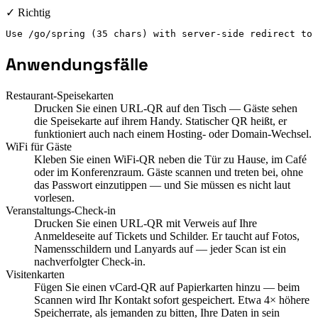
✓ Richtig
Use /go/spring (35 chars) with server-side redirect to 
Anwendungsfälle
Restaurant-Speisekarten
Drucken Sie einen URL-QR auf den Tisch — Gäste sehen
die Speisekarte auf ihrem Handy. Statischer QR heißt, er
funktioniert auch nach einem Hosting- oder Domain-Wechsel.
WiFi für Gäste
Kleben Sie einen WiFi-QR neben die Tür zu Hause, im Café
oder im Konferenzraum. Gäste scannen und treten bei, ohne
das Passwort einzutippen — und Sie müssen es nicht laut
vorlesen.
Veranstaltungs-Check-in
Drucken Sie einen URL-QR mit Verweis auf Ihre
Anmeldeseite auf Tickets und Schilder. Er taucht auf Fotos,
Namensschildern und Lanyards auf — jeder Scan ist ein
nachverfolgter Check-in.
Visitenkarten
Fügen Sie einen vCard-QR auf Papierkarten hinzu — beim
Scannen wird Ihr Kontakt sofort gespeichert. Etwa 4× höhere
Speicherrate, als jemanden zu bitten, Ihre Daten in sein