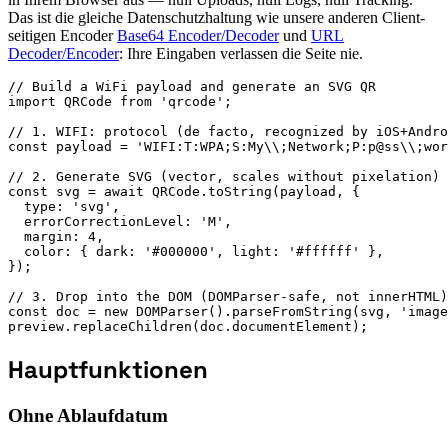
Das ist die gleiche Datenschutzhaltung wie unsere anderen Client-
seitigen Encoder
Base64 Encoder/Decoder
und
URL
Decoder/Encoder
: Ihre Eingaben verlassen die Seite nie.
// Build a WiFi payload and generate an SVG QR

import QRCode from 'qrcode';

// 1. WIFI: protocol (de facto, recognized by iOS+Andro
const payload = 'WIFI:T:WPA;S:My\\;Network;P:p@ss\\;wor
// 2. Generate SVG (vector, scales without pixelation)

const svg = await QRCode.toString(payload, {

  type: 'svg',

  errorCorrectionLevel: 'M',

  margin: 4,

  color: { dark: '#000000', light: '#ffffff' },

});

// 3. Drop into the DOM (DOMParser-safe, not innerHTML)

const doc = new DOMParser().parseFromString(svg, 'image
preview.replaceChildren(doc.documentElement);
Hauptfunktionen
Ohne Ablaufdatum