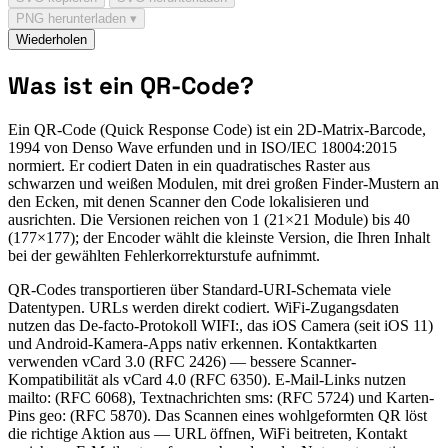
PNG herunterladen ▾
Wiederholen
Was ist ein QR-Code?
Ein QR-Code (Quick Response Code) ist ein 2D-Matrix-Barcode,
1994 von Denso Wave erfunden und in ISO/IEC 18004:2015
normiert. Er codiert Daten in ein quadratisches Raster aus
schwarzen und weißen Modulen, mit drei großen Finder-Mustern an
den Ecken, mit denen Scanner den Code lokalisieren und
ausrichten. Die Versionen reichen von 1 (21×21 Module) bis 40
(177×177); der Encoder wählt die kleinste Version, die Ihren Inhalt
bei der gewählten Fehlerkorrekturstufe aufnimmt.
QR-Codes transportieren über Standard-URI-Schemata viele
Datentypen. URLs werden direkt codiert. WiFi-Zugangsdaten
nutzen das De-facto-Protokoll WIFI:, das iOS Camera (seit iOS 11)
und Android-Kamera-Apps nativ erkennen. Kontaktkarten
verwenden vCard 3.0 (RFC 2426) — bessere Scanner-
Kompatibilität als vCard 4.0 (RFC 6350). E-Mail-Links nutzen
mailto: (RFC 6068), Textnachrichten sms: (RFC 5724) und Karten-
Pins geo: (RFC 5870). Das Scannen eines wohlgeformten QR löst
die richtige Aktion aus — URL öffnen, WiFi beitreten, Kontakt