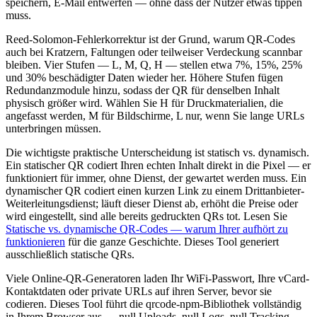
speichern, E-Mail entwerfen — ohne dass der Nutzer etwas tippen
muss.
Reed-Solomon-Fehlerkorrektur ist der Grund, warum QR-Codes
auch bei Kratzern, Faltungen oder teilweiser Verdeckung scannbar
bleiben. Vier Stufen — L, M, Q, H — stellen etwa 7%, 15%, 25%
und 30% beschädigter Daten wieder her. Höhere Stufen fügen
Redundanzmodule hinzu, sodass der QR für denselben Inhalt
physisch größer wird. Wählen Sie H für Druckmaterialien, die
angefasst werden, M für Bildschirme, L nur, wenn Sie lange URLs
unterbringen müssen.
Die wichtigste praktische Unterscheidung ist statisch vs. dynamisch.
Ein statischer QR codiert Ihren echten Inhalt direkt in die Pixel — er
funktioniert für immer, ohne Dienst, der gewartet werden muss. Ein
dynamischer QR codiert einen kurzen Link zu einem Drittanbieter-
Weiterleitungsdienst; läuft dieser Dienst ab, erhöht die Preise oder
wird eingestellt, sind alle bereits gedruckten QRs tot. Lesen Sie
Statische vs. dynamische QR-Codes — warum Ihrer aufhört zu
funktionieren
für die ganze Geschichte. Dieses Tool generiert
ausschließlich statische QRs.
Viele Online-QR-Generatoren laden Ihr WiFi-Passwort, Ihre vCard-
Kontaktdaten oder private URLs auf ihren Server, bevor sie
codieren. Dieses Tool führt die qrcode-npm-Bibliothek vollständig
in Ihrem Browser aus — null Uploads, null Logs, null Tracking.