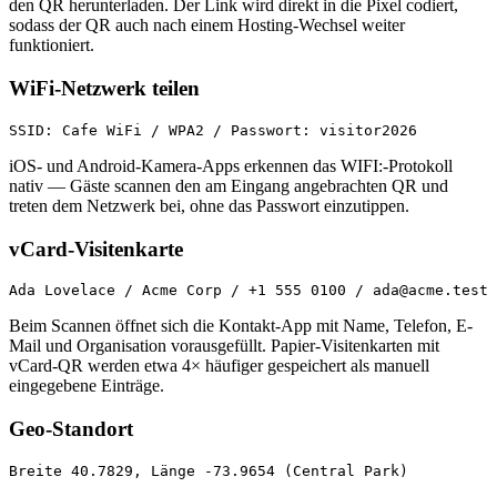
den QR herunterladen. Der Link wird direkt in die Pixel codiert,
sodass der QR auch nach einem Hosting-Wechsel weiter
funktioniert.
WiFi-Netzwerk teilen
SSID: Cafe WiFi / WPA2 / Passwort: visitor2026
iOS- und Android-Kamera-Apps erkennen das WIFI:-Protokoll
nativ — Gäste scannen den am Eingang angebrachten QR und
treten dem Netzwerk bei, ohne das Passwort einzutippen.
vCard-Visitenkarte
Ada Lovelace / Acme Corp / +1 555 0100 / ada@acme.test
Beim Scannen öffnet sich die Kontakt-App mit Name, Telefon, E-
Mail und Organisation vorausgefüllt. Papier-Visitenkarten mit
vCard-QR werden etwa 4× häufiger gespeichert als manuell
eingegebene Einträge.
Geo-Standort
Breite 40.7829, Länge -73.9654 (Central Park)