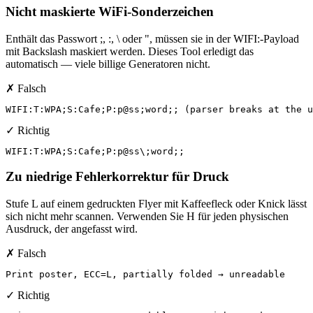
Nicht maskierte WiFi-Sonderzeichen
Enthält das Passwort ;, :, \ oder ", müssen sie in der WIFI:-Payload
mit Backslash maskiert werden. Dieses Tool erledigt das
automatisch — viele billige Generatoren nicht.
✗ Falsch
WIFI:T:WPA;S:Cafe;P:p@ss;word;; (parser breaks at the u
✓ Richtig
WIFI:T:WPA;S:Cafe;P:p@ss\;word;;
Zu niedrige Fehlerkorrektur für Druck
Stufe L auf einem gedruckten Flyer mit Kaffeefleck oder Knick lässt
sich nicht mehr scannen. Verwenden Sie H für jeden physischen
Ausdruck, der angefasst wird.
✗ Falsch
Print poster, ECC=L, partially folded → unreadable
✓ Richtig