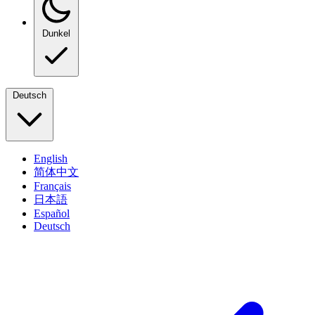
Dunkel
Deutsch
English
简体中文
Français
日本語
Español
Deutsch