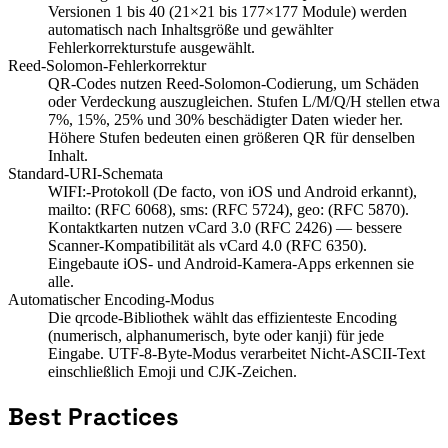
Versionen 1 bis 40 (21×21 bis 177×177 Module) werden
automatisch nach Inhaltsgröße und gewählter
Fehlerkorrekturstufe ausgewählt.
Reed-Solomon-Fehlerkorrektur
QR-Codes nutzen Reed-Solomon-Codierung, um Schäden
oder Verdeckung auszugleichen. Stufen L/M/Q/H stellen etwa
7%, 15%, 25% und 30% beschädigter Daten wieder her.
Höhere Stufen bedeuten einen größeren QR für denselben
Inhalt.
Standard-URI-Schemata
WIFI:-Protokoll (De facto, von iOS und Android erkannt),
mailto: (RFC 6068), sms: (RFC 5724), geo: (RFC 5870).
Kontaktkarten nutzen vCard 3.0 (RFC 2426) — bessere
Scanner-Kompatibilität als vCard 4.0 (RFC 6350).
Eingebaute iOS- und Android-Kamera-Apps erkennen sie
alle.
Automatischer Encoding-Modus
Die qrcode-Bibliothek wählt das effizienteste Encoding
(numerisch, alphanumerisch, byte oder kanji) für jede
Eingabe. UTF-8-Byte-Modus verarbeitet Nicht-ASCII-Text
einschließlich Emoji und CJK-Zeichen.
Best Practices