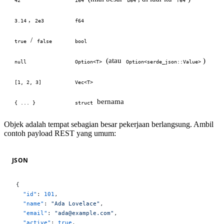
,
3.14
2e3
f64
/
true
false
bool
(atau
)
null
Option<T>
Option<serde_json::Value>
[1, 2, 3]
Vec<T>
bernama
{ ... }
struct
Objek adalah tempat sebagian besar pekerjaan berlangsung. Ambil
contoh payload REST yang umum:
JSON
{
  "id"
: 
101
,
  "name"
: 
"Ada Lovelace"
,
  "email"
: 
"ada@example.com"
,
  "active"
: 
true
,