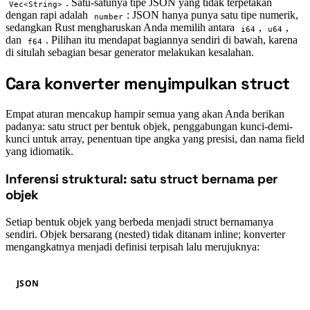
. Satu-satunya tipe JSON yang tidak terpetakan
Vec<String>
dengan rapi adalah
: JSON hanya punya satu tipe numerik,
number
sedangkan Rust mengharuskan Anda memilih antara
,
,
i64
u64
dan
. Pilihan itu mendapat bagiannya sendiri di bawah, karena
f64
di situlah sebagian besar generator melakukan kesalahan.
Cara konverter menyimpulkan struct
#
Empat aturan mencakup hampir semua yang akan Anda berikan
padanya: satu struct per bentuk objek, penggabungan kunci-demi-
kunci untuk array, penentuan tipe angka yang presisi, dan nama field
yang idiomatik.
Inferensi struktural: satu struct bernama per
#
objek
Setiap bentuk objek yang berbeda menjadi struct bernamanya
sendiri. Objek bersarang (nested) tidak ditanam inline; konverter
mengangkatnya menjadi definisi terpisah lalu merujuknya:
JSON