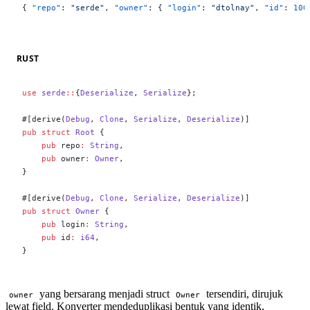
{ 
"repo"
: 
"serde"
, 
"owner"
: { 
"login"
: 
"dtolnay"
, 
"id"
: 
100
RUST
use
 serde
::
{
Deserialize
, 
Serialize
};
#[derive(
Debug
, 
Clone
, 
Serialize
, 
Deserialize
)]
pub
 struct
 Root
 {
    pub
 repo
:
 String
,
    pub
 owner
:
 Owner
,
}
#[derive(
Debug
, 
Clone
, 
Serialize
, 
Deserialize
)]
pub
 struct
 Owner
 {
    pub
 login
:
 String
,
    pub
 id
:
 i64
,
}
yang bersarang menjadi struct
tersendiri, dirujuk
owner
Owner
lewat field. Konverter mendeduplikasi bentuk yang identik,