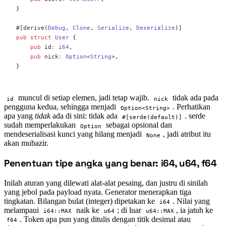
}
#[derive(
Debug
, 
Clone
, 
Serialize
, 
Deserialize
)]
pub
 struct
 User
 {
    pub
 id
:
 i64
,
    pub
 nick
:
 Option
<
String
>,
}
muncul di setiap elemen, jadi tetap wajib.
tidak ada pada
id
nick
pengguna kedua, sehingga menjadi
. Perhatikan
Option<String>
apa yang
tidak
ada di sini: tidak ada
. serde
#[serde(default)]
sudah memperlakukan
sebagai opsional dan
Option
mendeserialisasi kunci yang hilang menjadi
, jadi atribut itu
None
akan mubazir.
Penentuan tipe angka yang benar: i64, u64, f64
#
Inilah aturan yang dilewati alat-alat pesaing, dan justru di sinilah
yang jebol pada payload nyata. Generator menerapkan tiga
tingkatan. Bilangan bulat (integer) dipetakan ke
. Nilai yang
i64
melampaui
naik ke
; di luar
, ia jatuh ke
i64::MAX
u64
u64::MAX
. Token apa pun yang ditulis dengan titik desimal atau
f64