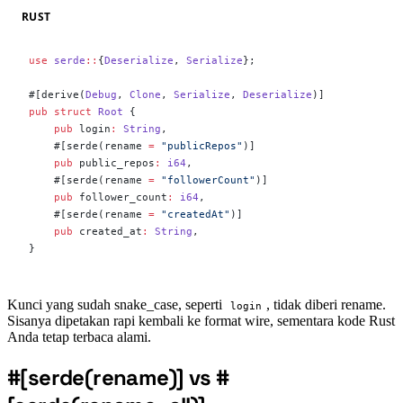
RUST
use
 serde
::
{
Deserialize
, 
Serialize
};
#[derive(
Debug
, 
Clone
, 
Serialize
, 
Deserialize
)]
pub
 struct
 Root
 {
    pub
 login
:
 String
,
    #[serde(rename 
=
 "publicRepos"
)]
    pub
 public_repos
:
 i64
,
    #[serde(rename 
=
 "followerCount"
)]
    pub
 follower_count
:
 i64
,
    #[serde(rename 
=
 "createdAt"
)]
    pub
 created_at
:
 String
,
}
Kunci yang sudah snake_case, seperti
, tidak diberi rename.
login
Sisanya dipetakan rapi kembali ke format wire, sementara kode Rust
Anda tetap terbaca alami.
#[serde(rename)] vs #
#