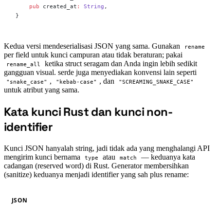
    pub
 created_at
:
 String
,
}
Kedua versi mendeserialisasi JSON yang sama. Gunakan
rename
per field untuk kunci campuran atau tidak beraturan; pakai
ketika struct seragam dan Anda ingin lebih sedikit
rename_all
gangguan visual. serde juga menyediakan konvensi lain seperti
,
, dan
"snake_case"
"kebab-case"
"SCREAMING_SNAKE_CASE"
untuk atribut yang sama.
Kata kunci Rust dan kunci non-
#
identifier
Kunci JSON hanyalah string, jadi tidak ada yang menghalangi API
mengirim kunci bernama
atau
— keduanya kata
type
match
cadangan (reserved word) di Rust. Generator membersihkan
(sanitize) keduanya menjadi identifier yang sah plus rename:
JSON