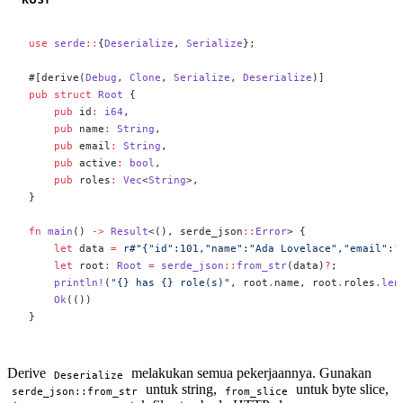
use
 serde
::
{
Deserialize
, 
Serialize
};
#[derive(
Debug
, 
Clone
, 
Serialize
, 
Deserialize
)]
pub
 struct
 Root
 {
    pub
 id
:
 i64
,
    pub
 name
:
 String
,
    pub
 email
:
 String
,
    pub
 active
:
 bool
,
    pub
 roles
:
 Vec
<
String
>,
}
fn
 main
() 
->
 Result
<(), serde_json
::
Error
> {
    let
 data 
=
 r#"{"id":101,"name":"Ada Lovelace","email":"
    let
 root
:
 Root
 =
 serde_json
::
from_str
(data)
?
;
    println!
(
"{} has {} role(s)"
, root
.
name, root
.
roles
.
len
    Ok
(())
}
Derive
melakukan semua pekerjaannya. Gunakan
Deserialize
untuk string,
untuk byte slice,
serde_json::from_str
from_slice