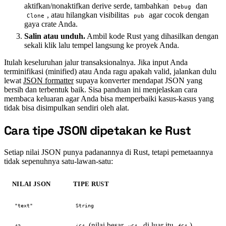
aktifkan/nonaktifkan derive serde, tambahkan
dan
Debug
, atau hilangkan visibilitas
agar cocok dengan
Clone
pub
gaya crate Anda.
Salin atau unduh.
Ambil kode Rust yang dihasilkan dengan
sekali klik lalu tempel langsung ke proyek Anda.
Itulah keseluruhan jalur transaksionalnya. Jika input Anda
terminifikasi (minified) atau Anda ragu apakah valid, jalankan dulu
lewat
JSON formatter
supaya konverter mendapat JSON yang
bersih dan terbentuk baik. Sisa panduan ini menjelaskan cara
membaca keluaran agar Anda bisa memperbaiki kasus-kasus yang
tidak bisa disimpulkan sendiri oleh alat.
Cara tipe JSON dipetakan ke Rust
#
Setiap nilai JSON punya padanannya di Rust, tetapi pemetaannya
tidak sepenuhnya satu-lawan-satu:
NILAI JSON
TIPE RUST
"text"
String
(nilai besar
, di luar itu
)
42
i64
u64
f64