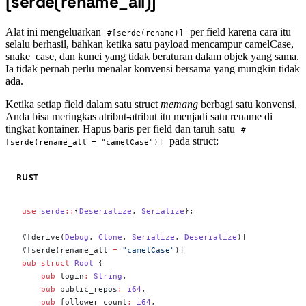
[serde(rename_all)]
Alat ini mengeluarkan
per field karena cara itu
#[serde(rename)]
selalu berhasil, bahkan ketika satu payload mencampur camelCase,
snake_case, dan kunci yang tidak beraturan dalam objek yang sama.
Ia tidak pernah perlu menalar konvensi bersama yang mungkin tidak
ada.
Ketika setiap field dalam satu struct
memang
berbagi satu konvensi,
Anda bisa meringkas atribut-atribut itu menjadi satu rename di
tingkat kontainer. Hapus baris per field dan taruh satu
#
pada struct:
[serde(rename_all = "camelCase")]
RUST
use
 serde
::
{
Deserialize
, 
Serialize
};
#[derive(
Debug
, 
Clone
, 
Serialize
, 
Deserialize
)]
#[serde(rename_all 
=
 "camelCase"
)]
pub
 struct
 Root
 {
    pub
 login
:
 String
,
    pub
 public_repos
:
 i64
,
    pub
 follower_count
:
 i64
,