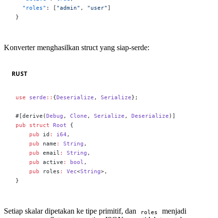
  "roles"
: [
"admin"
, 
"user"
]
}
Konverter menghasilkan struct yang siap-serde:
RUST
use
 serde
::
{
Deserialize
, 
Serialize
};
#[derive(
Debug
, 
Clone
, 
Serialize
, 
Deserialize
)]
pub
 struct
 Root
 {
    pub
 id
:
 i64
,
    pub
 name
:
 String
,
    pub
 email
:
 String
,
    pub
 active
:
 bool
,
    pub
 roles
:
 Vec
<
String
>,
}
Setiap skalar dipetakan ke tipe primitif, dan
menjadi
roles