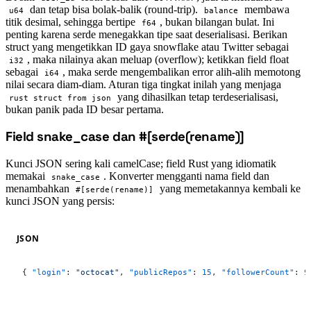
dan tetap bisa bolak-balik (round-trip).
membawa
u64
balance
titik desimal, sehingga bertipe
, bukan bilangan bulat. Ini
f64
penting karena serde menegakkan tipe saat deserialisasi. Berikan
struct yang mengetikkan ID gaya snowflake atau Twitter sebagai
, maka nilainya akan meluap (overflow); ketikkan field float
i32
sebagai
, maka serde mengembalikan error alih-alih memotong
i64
nilai secara diam-diam. Aturan tiga tingkat inilah yang menjaga
yang dihasilkan tetap terdeserialisasi,
rust struct from json
bukan panik pada ID besar pertama.
Field snake_case dan #[serde(rename)]
#
Kunci JSON sering kali camelCase; field Rust yang idiomatik
memakai
. Konverter mengganti nama field dan
snake_case
menambahkan
yang memetakannya kembali ke
#[serde(rename)]
kunci JSON yang persis:
JSON
{ 
"login"
: 
"octocat"
, 
"publicRepos"
: 
15
, 
"followerCount"
: 
9