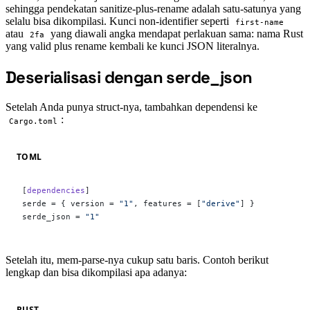
sehingga pendekatan sanitize-plus-rename adalah satu-satunya yang
selalu bisa dikompilasi. Kunci non-identifier seperti
first-name
atau
yang diawali angka mendapat perlakuan sama: nama Rust
2fa
yang valid plus rename kembali ke kunci JSON literalnya.
Deserialisasi dengan serde_json
#
Setelah Anda punya struct-nya, tambahkan dependensi ke
:
Cargo.toml
TOML
[
dependencies
]
serde = { version = 
"1"
, features = [
"derive"
] }
serde_json = 
"1"
Setelah itu, mem-parse-nya cukup satu baris. Contoh berikut
lengkap dan bisa dikompilasi apa adanya:
RUST