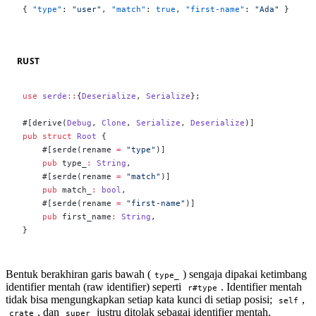
{ 
"type"
: 
"user"
, 
"match"
: 
true
, 
"first-name"
: 
"Ada"
 }
RUST
use
 serde
::
{
Deserialize
, 
Serialize
};
#[derive(
Debug
, 
Clone
, 
Serialize
, 
Deserialize
)]
pub
 struct
 Root
 {
    #[serde(rename 
=
 "type"
)]
    pub
 type_
:
 String
,
    #[serde(rename 
=
 "match"
)]
    pub
 match_
:
 bool
,
    #[serde(rename 
=
 "first-name"
)]
    pub
 first_name
:
 String
,
}
Bentuk berakhiran garis bawah (
) sengaja dipakai ketimbang
type_
identifier mentah (raw identifier) seperti
. Identifier mentah
r#type
tidak bisa mengungkapkan setiap kata kunci di setiap posisi;
,
self
, dan
justru ditolak sebagai identifier mentah,
crate
super