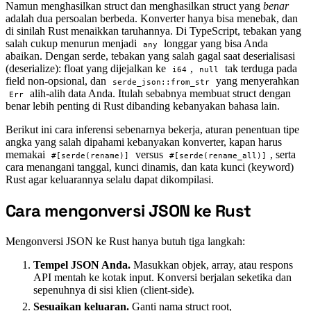
Namun menghasilkan struct dan menghasilkan struct yang
benar
adalah dua persoalan berbeda. Konverter hanya bisa menebak, dan
di sinilah Rust menaikkan taruhannya. Di TypeScript, tebakan yang
salah cukup menurun menjadi
longgar yang bisa Anda
any
abaikan. Dengan serde, tebakan yang salah gagal saat deserialisasi
(deserialize): float yang dijejalkan ke
,
tak terduga pada
i64
null
field non-opsional, dan
yang menyerahkan
serde_json::from_str
alih-alih data Anda. Itulah sebabnya membuat struct dengan
Err
benar lebih penting di Rust dibanding kebanyakan bahasa lain.
Berikut ini cara inferensi sebenarnya bekerja, aturan penentuan tipe
angka yang salah dipahami kebanyakan konverter, kapan harus
memakai
versus
, serta
#[serde(rename)]
#[serde(rename_all)]
cara menangani tanggal, kunci dinamis, dan kata kunci (keyword)
Rust agar keluarannya selalu dapat dikompilasi.
Cara mengonversi JSON ke Rust
#
Mengonversi JSON ke Rust hanya butuh tiga langkah:
Tempel JSON Anda.
Masukkan objek, array, atau respons
API mentah ke kotak input. Konversi berjalan seketika dan
sepenuhnya di sisi klien (client-side).
Sesuaikan keluaran.
Ganti nama struct root,