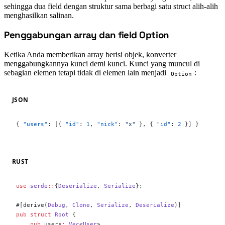
sehingga dua field dengan struktur sama berbagi satu struct alih-alih
menghasilkan salinan.
Penggabungan array dan field Option
#
Ketika Anda memberikan array berisi objek, konverter
menggabungkannya kunci demi kunci. Kunci yang muncul di
sebagian elemen tetapi tidak di elemen lain menjadi
:
Option
JSON
{ 
"users"
: [{ 
"id"
: 
1
, 
"nick"
: 
"x"
 }, { 
"id"
: 
2
 }] }
RUST
use
 serde
::
{
Deserialize
, 
Serialize
};
#[derive(
Debug
, 
Clone
, 
Serialize
, 
Deserialize
)]
pub
 struct
 Root
 {
    pub
 users
:
 Vec
<
User
>,