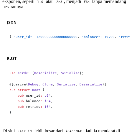
eksponen, seperti
atau
, menjadi
tanpa memandang
1.0
2e3
f64
besarannya.
JSON
{ 
"user_id"
: 
12000000000000000000
, 
"balance"
: 
19.99
, 
"retri
RUST
use
 serde
::
{
Deserialize
, 
Serialize
};
#[derive(
Debug
, 
Clone
, 
Serialize
, 
Deserialize
)]
pub
 struct
 Root
 {
    pub
 user_id
:
 u64
,
    pub
 balance
:
 f64
,
    pub
 retries
:
 i64
,
}
Di sini
lebih besar dari
, jadi ia mendarat di
user_id
i64::MAX