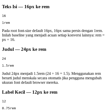
Teks Isi — 16px ke rem
16
1rem
Pada root font-size default 16px, 16px sama persis dengan 1rem.
Inilah baseline yang menjadi acuan setiap konversi lainnya: rem =
px ÷ 16.
Judul — 24px ke rem
24
1.5rem
Judul 24px menjadi 1.5rem (24 ÷ 16 = 1.5). Menggunakan rem
berarti judul menskala secara otomatis jika pengguna mengubah
ukuran font default browser mereka.
Label Kecil — 12px ke rem
12
0.75rem