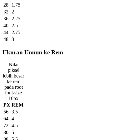
28
1.75
32
2
36
2.25
40
2.5
44
2.75
48
3
Ukuran Umum ke Rem
Nilai
piksel
lebih besar
ke rem
pada root
font-size
16px
PX
REM
56
3.5
64
4
72
4.5
80
5
88
5.5