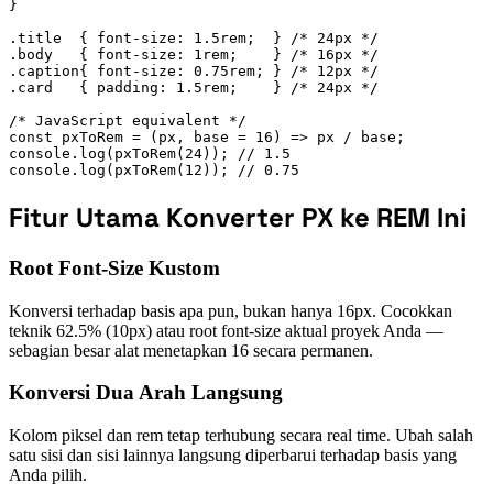
}

.title  { font-size: 1.5rem;  } /* 24px */

.body   { font-size: 1rem;    } /* 16px */

.caption{ font-size: 0.75rem; } /* 12px */

.card   { padding: 1.5rem;    } /* 24px */

/* JavaScript equivalent */

const pxToRem = (px, base = 16) => px / base;

console.log(pxToRem(24)); // 1.5

console.log(pxToRem(12)); // 0.75
Fitur Utama Konverter PX ke REM Ini
Root Font-Size Kustom
Konversi terhadap basis apa pun, bukan hanya 16px. Cocokkan
teknik 62.5% (10px) atau root font-size aktual proyek Anda —
sebagian besar alat menetapkan 16 secara permanen.
Konversi Dua Arah Langsung
Kolom piksel dan rem tetap terhubung secara real time. Ubah salah
satu sisi dan sisi lainnya langsung diperbarui terhadap basis yang
Anda pilih.