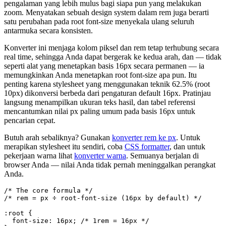
pengalaman yang lebih mulus bagi siapa pun yang melakukan
zoom. Menyatakan sebuah design system dalam rem juga berarti
satu perubahan pada root font-size menyekala ulang seluruh
antarmuka secara konsisten.
Konverter ini menjaga kolom piksel dan rem tetap terhubung secara
real time, sehingga Anda dapat bergerak ke kedua arah, dan — tidak
seperti alat yang menetapkan basis 16px secara permanen — ia
memungkinkan Anda menetapkan root font-size apa pun. Itu
penting karena stylesheet yang menggunakan teknik 62.5% (root
10px) dikonversi berbeda dari pengaturan default 16px. Pratinjau
langsung menampilkan ukuran teks hasil, dan tabel referensi
mencantumkan nilai px paling umum pada basis 16px untuk
pencarian cepat.
Butuh arah sebaliknya? Gunakan
konverter rem ke px
. Untuk
merapikan stylesheet itu sendiri, coba
CSS formatter
, dan untuk
pekerjaan warna lihat
konverter warna
. Semuanya berjalan di
browser Anda — nilai Anda tidak pernah meninggalkan perangkat
Anda.
/* The core formula */

/* rem = px ÷ root-font-size (16px by default) */

:root {

  font-size: 16px; /* 1rem = 16px */
