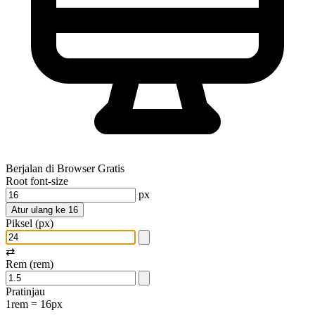
Berjalan di Browser
Gratis
Root font-size
px
Atur ulang ke 16
Piksel (px)
⇄
Rem (rem)
Pratinjau
1rem = 16px