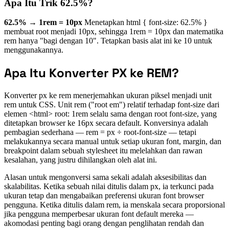
Apa Itu Trik 62.5%?
62.5% → 1rem = 10px
Menetapkan html { font-size: 62.5% }
membuat root menjadi 10px, sehingga 1rem = 10px dan matematika
rem hanya "bagi dengan 10". Tetapkan basis alat ini ke 10 untuk
menggunakannya.
Apa Itu Konverter PX ke REM?
Konverter px ke rem menerjemahkan ukuran piksel menjadi unit
rem untuk CSS. Unit rem ("root em") relatif terhadap font-size dari
elemen <html> root: 1rem selalu sama dengan root font-size, yang
ditetapkan browser ke 16px secara default. Konversinya adalah
pembagian sederhana — rem = px ÷ root-font-size — tetapi
melakukannya secara manual untuk setiap ukuran font, margin, dan
breakpoint dalam sebuah stylesheet itu melelahkan dan rawan
kesalahan, yang justru dihilangkan oleh alat ini.
Alasan untuk mengonversi sama sekali adalah aksesibilitas dan
skalabilitas. Ketika sebuah nilai ditulis dalam px, ia terkunci pada
ukuran tetap dan mengabaikan preferensi ukuran font browser
pengguna. Ketika ditulis dalam rem, ia menskala secara proporsional
jika pengguna memperbesar ukuran font default mereka —
akomodasi penting bagi orang dengan penglihatan rendah dan