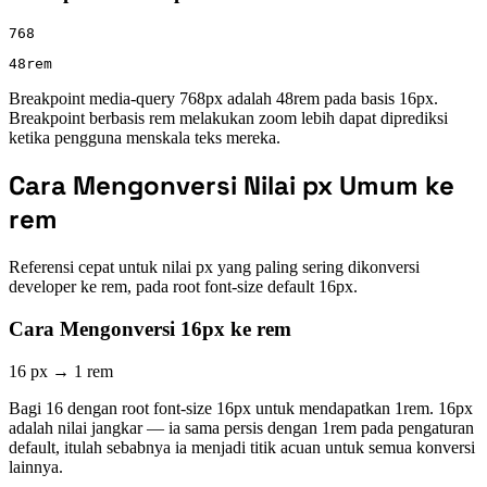
768
48rem
Breakpoint media-query 768px adalah 48rem pada basis 16px.
Breakpoint berbasis rem melakukan zoom lebih dapat diprediksi
ketika pengguna menskala teks mereka.
Cara Mengonversi Nilai px Umum ke
rem
Referensi cepat untuk nilai px yang paling sering dikonversi
developer ke rem, pada root font-size default 16px.
Cara Mengonversi 16px ke rem
16 px
→
1 rem
Bagi 16 dengan root font-size 16px untuk mendapatkan 1rem. 16px
adalah nilai jangkar — ia sama persis dengan 1rem pada pengaturan
default, itulah sebabnya ia menjadi titik acuan untuk semua konversi
lainnya.