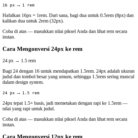
→
16 px
1 rem
Hafalkan 16px = 1rem. Dari sana, bagi dua untuk 0.5rem (8px) dan
kalikan dua untuk 2rem (32px).
Coba di atas — masukkan nilai piksel Anda dan lihat rem secara
instan.
Cara Mengonversi 24px ke rem
24 px
→
1.5 rem
Bagi 24 dengan 16 untuk mendapatkan 1.5rem. 24px adalah ukuran
judul dan tombol besar yang umum, sehingga 1.5rem sering muncul
dalam design system.
→
24 px
1.5 rem
24px tepat 1.5× basis, jadi memetakan dengan rapi ke 1.5rem —
nilai yang rapi untuk judul.
Coba di atas — masukkan nilai piksel Anda dan lihat rem secara
instan.
Cara Mengonversi 12px ke rem