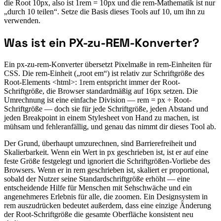
die Root 10px, also ist 1rem = 10px und die rem-Mathematik ist nur
„durch 10 teilen“. Setze die Basis dieses Tools auf 10, um ihn zu
verwenden.
Was ist ein PX-zu-REM-Konverter?
Ein px-zu-rem-Konverter übersetzt Pixelmaße in rem-Einheiten für
CSS. Die rem-Einheit („root em“) ist relativ zur Schriftgröße des
Root-Elements <html>: 1rem entspricht immer der Root-
Schriftgröße, die Browser standardmäßig auf 16px setzen. Die
Umrechnung ist eine einfache Division — rem = px ÷ Root-
Schriftgröße — doch sie für jede Schriftgröße, jeden Abstand und
jeden Breakpoint in einem Stylesheet von Hand zu machen, ist
mühsam und fehleranfällig, und genau das nimmt dir dieses Tool ab.
Der Grund, überhaupt umzurechnen, sind Barrierefreiheit und
Skalierbarkeit. Wenn ein Wert in px geschrieben ist, ist er auf eine
feste Größe festgelegt und ignoriert die Schriftgrößen-Vorliebe des
Browsers. Wenn er in rem geschrieben ist, skaliert er proportional,
sobald der Nutzer seine Standardschriftgröße erhöht — eine
entscheidende Hilfe für Menschen mit Sehschwäche und ein
angenehmeres Erlebnis für alle, die zoomen. Ein Designsystem in
rem auszudrücken bedeutet außerdem, dass eine einzige Änderung
der Root-Schriftgröße die gesamte Oberfläche konsistent neu