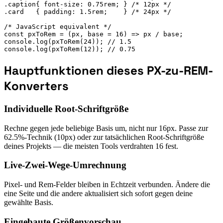
.caption{ font-size: 0.75rem; } /* 12px */

.card   { padding: 1.5rem;    } /* 24px */

/* JavaScript equivalent */

const pxToRem = (px, base = 16) => px / base;

console.log(pxToRem(24)); // 1.5

console.log(pxToRem(12)); // 0.75
Hauptfunktionen dieses PX-zu-REM-
Konverters
Individuelle Root-Schriftgröße
Rechne gegen jede beliebige Basis um, nicht nur 16px. Passe zur
62.5%-Technik (10px) oder zur tatsächlichen Root-Schriftgröße
deines Projekts — die meisten Tools verdrahten 16 fest.
Live-Zwei-Wege-Umrechnung
Pixel- und Rem-Felder bleiben in Echtzeit verbunden. Ändere die
eine Seite und die andere aktualisiert sich sofort gegen deine
gewählte Basis.
Eingebaute Größenvorschau