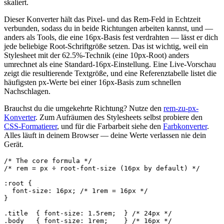
skaliert.
Dieser Konverter hält das Pixel- und das Rem-Feld in Echtzeit
verbunden, sodass du in beide Richtungen arbeiten kannst, und —
anders als Tools, die eine 16px-Basis fest verdrahten — lässt er dich
jede beliebige Root-Schriftgröße setzen. Das ist wichtig, weil ein
Stylesheet mit der 62.5%-Technik (eine 10px-Root) anders
umrechnet als eine Standard-16px-Einstellung. Eine Live-Vorschau
zeigt die resultierende Textgröße, und eine Referenztabelle listet die
häufigsten px-Werte bei einer 16px-Basis zum schnellen
Nachschlagen.
Brauchst du die umgekehrte Richtung? Nutze den
rem-zu-px-
Konverter
. Zum Aufräumen des Stylesheets selbst probiere den
CSS-Formatierer
, und für die Farbarbeit siehe den
Farbkonverter
.
Alles läuft in deinem Browser — deine Werte verlassen nie dein
Gerät.
/* The core formula */

/* rem = px ÷ root-font-size (16px by default) */

:root {

  font-size: 16px; /* 1rem = 16px */

}

.title  { font-size: 1.5rem;  } /* 24px */

.body   { font-size: 1rem;    } /* 16px */
