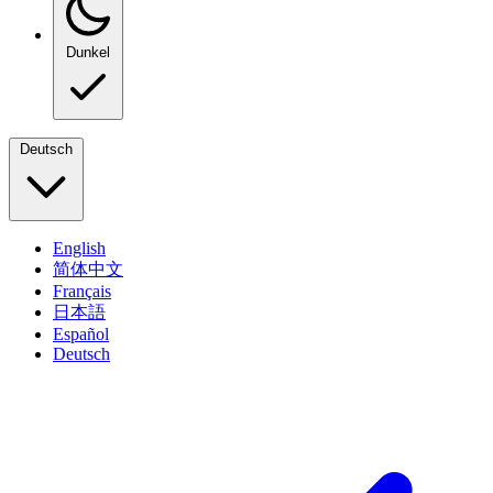
Dunkel
Deutsch
English
简体中文
Français
日本語
Español
Deutsch