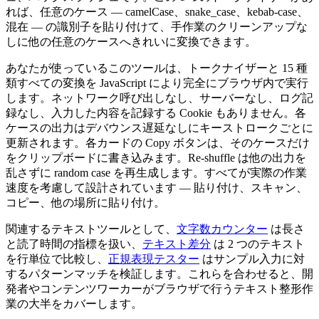
れば、任意のケース — camelCase、snake_case、kebab-case、
混在 — の識別子を貼り付けて、手作業のクリーンアップな
しに他の任意のケースへきれいに変換できます。
あなたが使っているこのツールは、トークナイザーと 15 種
類すべての変換を JavaScript により完全にブラウザ内で実行
します。ネットワーク呼び出しなし、サーバーなし、ログ記
録なし、入力した内容を記録する Cookie もありません。各
ケースの出力はデバウンス遅延なしにキーストロークごとに
更新されます。各カードの Copy ボタンは、そのケースだけ
をクリップボードに書き込みます。Re-shuffle は他の出力を
乱さずに random case を再生成します。すべてが実際の作業
速度を考慮して設計されています — 貼り付け、スキャン、
コピー、他の場所に貼り付け。
関連するテキストツールとして、
文字数カウンター
は長さ
と読了時間の指標を扱い、
テキスト差分
は 2 つのテキスト
を行単位で比較し、
正規表現テスター
はサンプル入力に対
するパターンマッチを検証します。これらを合わせると、開
発者やコンテンツワーカーがブラウザで行うテキスト整形作
業の大半をカバーします。