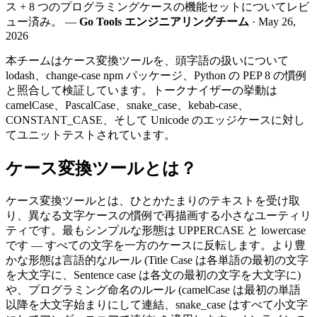
ス + 8 つのプログラミングケースの機能セットについてレビ
ュー済み。 —
Go Tools エンジニアリングチーム
· May 26,
2026
本チームはケース変換ツールを、頭字語の扱いについて
lodash、change-case npm パッケージ、Python の PEP 8 の慣例
と照合して検証しています。トークナイザーの挙動は
camelCase、PascalCase、snake_case、kebab-case、
CONSTANT_CASE、そして Unicode のエッジケースに対し
てユニットテストされています。
ケース変換ツールとは？
ケース変換ツールとは、ひとかたまりのテキストを受け取
り、異なる文字ケースの慣例で再描画する小さなユーティリ
ティです。最もシンプルな形態は UPPERCASE と lowercase
です — すべての文字を一方のケースに反転します。より豊
かな形態は言語的なルール (Title Case は各単語の最初の文字
を大文字に、Sentence case は各文の最初の文字を大文字に)
や、プログラミング命名のルール (camelCase は最初の単語
以降を大文字始まりにして連結、snake_case はすべて小文字