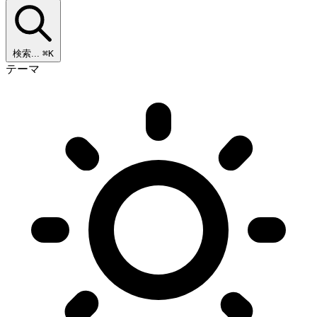
検索...
⌘K
テーマ