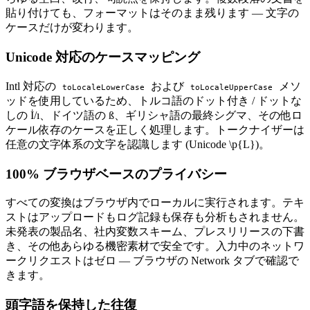
貼り付けても、フォーマットはそのまま残ります — 文字の
ケースだけが変わります。
Unicode 対応のケースマッピング
Intl 対応の
および
メソ
toLocaleLowerCase
toLocaleUpperCase
ッドを使用しているため、トルコ語のドット付き / ドットな
しの İ/ı、ドイツ語の ß、ギリシャ語の最終シグマ、その他ロ
ケール依存のケースを正しく処理します。トークナイザーは
任意の文字体系の文字を認識します (Unicode \p{L})。
100% ブラウザベースのプライバシー
すべての変換はブラウザ内でローカルに実行されます。テキ
ストはアップロードもログ記録も保存も分析もされません。
未発表の製品名、社内変数スキーム、プレスリリースの下書
き、その他あらゆる機密素材で安全です。入力中のネットワ
ークリクエストはゼロ — ブラウザの Network タブで確認で
きます。
頭字語を保持した往復