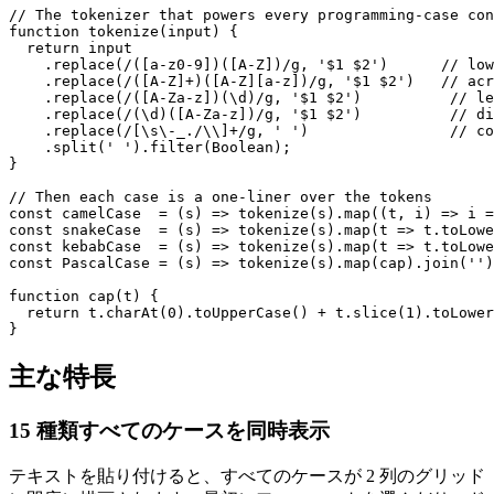
// The tokenizer that powers every programming-case con
function tokenize(input) {

  return input

    .replace(/([a-z0-9])([A-Z])/g, '$1 $2')      // low
    .replace(/([A-Z]+)([A-Z][a-z])/g, '$1 $2')   // acr
    .replace(/([A-Za-z])(\d)/g, '$1 $2')          // le
    .replace(/(\d)([A-Za-z])/g, '$1 $2')          // di
    .replace(/[\s\-_./\\]+/g, ' ')                // co
    .split(' ').filter(Boolean);

}

// Then each case is a one-liner over the tokens

const camelCase  = (s) => tokenize(s).map((t, i) => i =
const snakeCase  = (s) => tokenize(s).map(t => t.toLowe
const kebabCase  = (s) => tokenize(s).map(t => t.toLowe
const PascalCase = (s) => tokenize(s).map(cap).join('')
function cap(t) {

  return t.charAt(0).toUpperCase() + t.slice(1).toLower
}
主な特長
15 種類すべてのケースを同時表示
テキストを貼り付けると、すべてのケースが 2 列のグリッド