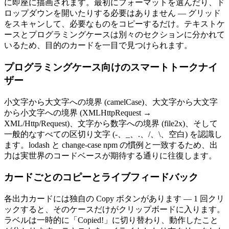
に即座に描画されます。最初にフォーマットを選んだり、ド
ロップダウンを開いたりする必要はありません — グリッド
をスキャンして、必要なものをコピーするだけ。テキストケ
ースとプログラミングケースは別々のセクションに分かれて
いるため、目的のカードを一目で見つけられます。
プログラミングケース向けのスマートトークナイ
ザー
小文字から大文字への境界 (camelCase)、大文字から大文字
から小文字への境界 (XMLHttpRequest →
XML/Http/Request)、文字から数字への境界 (file2x)、そして
一般的なすべての区切り文字 (-、_、.、/、\、空白) を認識し
ます。lodash と change-case npm の慣例と一致するため、出
力は実世界のコードベースが期待する通りに往復します。
カードごとのコピーとライブフィードバック
各出力カードには独自の Copy ボタンがあります — 1 回クリ
ックすると、そのケースだけがクリップボードに入ります。
ラベルは一時的に「Copied!」に切り替わり、動作したこと