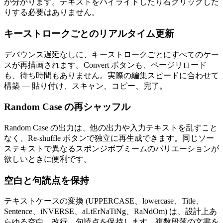
が分かります。テキストをハイライトしたり右クリックした
りする必要はありません。
キーストロークごとのリアルタイム更新
デバウンス遅延なしに、キーストロークごとにすべてのケー
スが再描画されます。Convert ボタンも、ページリロード
も、待ち時間もありません。実際の編集スピードに合わせて
構築 — 貼り付け、スキャン、コピー、完了。
Random Case の再シャッフル
Random Case の出力は、他の出力や入力テキストを乱すこと
なく、Re-shuffle ボタンで独立に再生成できます。同じソー
ステキストで異なるスポンジボブミームのバリエーションが
欲しいときに便利です。
空白と句読点を保持
テキストケースの変換 (UPPERCASE、lowercase、Title、
Sentence、iNVERSE、aLtErNaTiNg、RaNdOm) は、設計上あ
らゆる空白、改行、句読点を保持します。複数段落の文書を