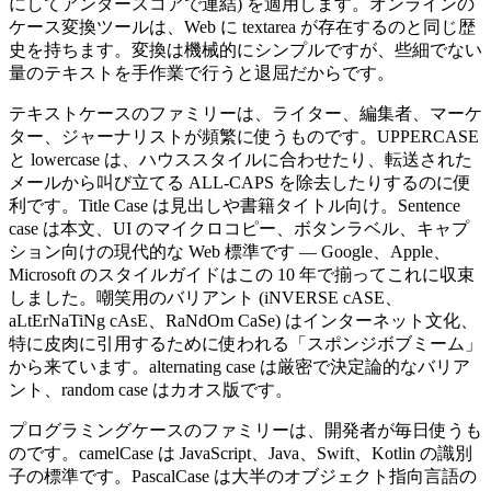
にしてアンダースコアで連結) を適用します。オンラインの
ケース変換ツールは、Web に textarea が存在するのと同じ歴
史を持ちます。変換は機械的にシンプルですが、些細でない
量のテキストを手作業で行うと退屈だからです。
テキストケースのファミリーは、ライター、編集者、マーケ
ター、ジャーナリストが頻繁に使うものです。UPPERCASE
と lowercase は、ハウススタイルに合わせたり、転送された
メールから叫び立てる ALL-CAPS を除去したりするのに便
利です。Title Case は見出しや書籍タイトル向け。Sentence
case は本文、UI のマイクロコピー、ボタンラベル、キャプ
ション向けの現代的な Web 標準です — Google、Apple、
Microsoft のスタイルガイドはこの 10 年で揃ってこれに収束
しました。嘲笑用のバリアント (iNVERSE cASE、
aLtErNaTiNg cAsE、RaNdOm CaSe) はインターネット文化、
特に皮肉に引用するために使われる「スポンジボブミーム」
から来ています。alternating case は厳密で決定論的なバリア
ント、random case はカオス版です。
プログラミングケースのファミリーは、開発者が毎日使うも
のです。camelCase は JavaScript、Java、Swift、Kotlin の識別
子の標準です。PascalCase は大半のオブジェクト指向言語の