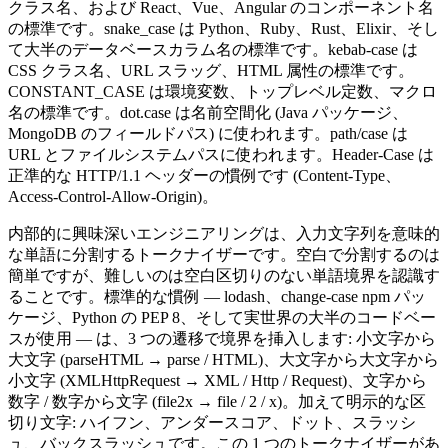
クラス名、および React、Vue、Angular のコンポーネント名
の標準です。snake_case は Python、Ruby、Rust、Elixir、そし
て大半のデータベースカラム名の標準です。kebab-case は
CSS クラス名、URL スラッグ、HTML 属性の標準です。
CONSTANT_CASE は環境変数、トップレベル定数、マクロ
名の標準です。dot.case は名前空間化 (Java パッケージ、
MongoDB のフィールドパス) に使われます。path/case は
URL とファイルシステムパスに使われます。Header-Case は
正準的な HTTP/1.1 ヘッダーの慣例です (Content-Type、
Access-Control-Allow-Origin)。
内部的に興味深いエンジニアリングは、入力文字列を意味的
な単語に分割するトークナイザーです。空白で分割するのは
簡単ですが、難しいのは空白区切りのない単語境界を認識す
ることです。標準的な慣例 — lodash、change-case npm パッ
ケージ、Python の PEP 8、そして実世界の大半のコードベー
スが使用 — は、3 つの遷移で境界を挿入します: 小文字から
大文字 (parseHTML → parse / HTML)、大文字から大文字から
小文字 (XMLHttpRequest → XML / Http / Request)、文字から
数字 / 数字から文字 (file2x → file / 2 / x)。加えて明示的な区
切り文字: ハイフン、アンダースコア、ドット、スラッシ
ュ、バックスラッシュです。この 1 つのトークナイザーがあ