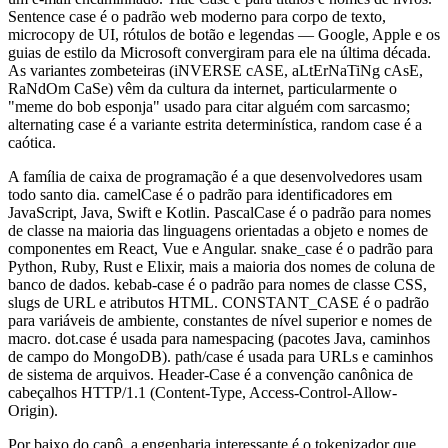
Sentence case é o padrão web moderno para corpo de texto,
microcopy de UI, rótulos de botão e legendas — Google, Apple e os
guias de estilo da Microsoft convergiram para ele na última década.
As variantes zombeteiras (iNVERSE cASE, aLtErNaTiNg cAsE,
RaNdOm CaSe) vêm da cultura da internet, particularmente o
"meme do bob esponja" usado para citar alguém com sarcasmo;
alternating case é a variante estrita determinística, random case é a
caótica.
A família de caixa de programação é a que desenvolvedores usam
todo santo dia. camelCase é o padrão para identificadores em
JavaScript, Java, Swift e Kotlin. PascalCase é o padrão para nomes
de classe na maioria das linguagens orientadas a objeto e nomes de
componentes em React, Vue e Angular. snake_case é o padrão para
Python, Ruby, Rust e Elixir, mais a maioria dos nomes de coluna de
banco de dados. kebab-case é o padrão para nomes de classe CSS,
slugs de URL e atributos HTML. CONSTANT_CASE é o padrão
para variáveis de ambiente, constantes de nível superior e nomes de
macro. dot.case é usada para namespacing (pacotes Java, caminhos
de campo do MongoDB). path/case é usada para URLs e caminhos
de sistema de arquivos. Header-Case é a convenção canônica de
cabeçalhos HTTP/1.1 (Content-Type, Access-Control-Allow-
Origin).
Por baixo do capô, a engenharia interessante é o tokenizador que