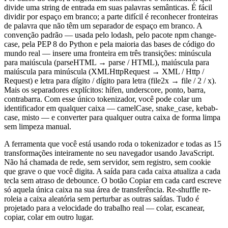
divide uma string de entrada em suas palavras semânticas. É fácil
dividir por espaço em branco; a parte difícil é reconhecer fronteiras
de palavra que não têm um separador de espaço em branco. A
convenção padrão — usada pelo lodash, pelo pacote npm change-
case, pela PEP 8 do Python e pela maioria das bases de código do
mundo real — insere uma fronteira em três transições: minúscula
para maiúscula (parseHTML → parse / HTML), maiúscula para
maiúscula para minúscula (XMLHttpRequest → XML / Http /
Request) e letra para dígito / dígito para letra (file2x → file / 2 / x).
Mais os separadores explícitos: hífen, underscore, ponto, barra,
contrabarra. Com esse único tokenizador, você pode colar um
identificador em qualquer caixa — camelCase, snake_case, kebab-
case, misto — e converter para qualquer outra caixa de forma limpa
sem limpeza manual.
A ferramenta que você está usando roda o tokenizador e todas as 15
transformações inteiramente no seu navegador usando JavaScript.
Não há chamada de rede, sem servidor, sem registro, sem cookie
que grave o que você digita. A saída para cada caixa atualiza a cada
tecla sem atraso de debounce. O botão Copiar em cada card escreve
só aquela única caixa na sua área de transferência. Re-shuffle re-
roleia a caixa aleatória sem perturbar as outras saídas. Tudo é
projetado para a velocidade do trabalho real — colar, escanear,
copiar, colar em outro lugar.