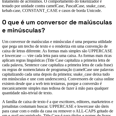
tratamento de acrônimos. O comportamento do tokenizador é
testado por unidade contra camelCase, PascalCase, snake_case,
kebab-case, CONSTANT_CASE e casos de borda Unicode.
O que é um conversor de maiúsculas
e minúsculas?
Um conversor de maiúsculas e minúsculas é uma pequena utilidade
que pega um trecho de texto e o renderiza em uma convenção de
caixa de letras diferente. As formas mais simples são UPPERCASE
e lowercase — vire cada letra para uma caixa. As formas mais ricas
aplicam regras linguísticas (Title Case capitaliza a primeira letra de
cada palavra, Sentence case capitaliza a primeira letra de cada frase)
ou regras de nomenclatura de programação (camelCase une palavras
capitalizando cada uma depois da primeira; snake_case deixa tudo
em minúsculas e une com underscores). Conversores de caixa online
existem desde que a web tem textareas, porque a conversão é
mecanicamente simples mas tediosa de fazer à mão para qualquer
quantidade não-trivial de texto.
A família de caixa de texto é a que escritores, editores, marketeiros e
jornalistas costumam buscar. UPPERCASE e lowercase são úteis
para casar com o estilo da casa ou remover o ALL-CAPS gritado de
um e-mail encaminhado. Title Case é para títulos e nomes de livros.