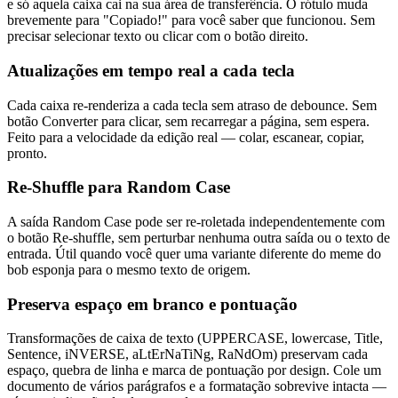
e só aquela caixa cai na sua área de transferência. O rótulo muda
brevemente para "Copiado!" para você saber que funcionou. Sem
precisar selecionar texto ou clicar com o botão direito.
Atualizações em tempo real a cada tecla
Cada caixa re-renderiza a cada tecla sem atraso de debounce. Sem
botão Converter para clicar, sem recarregar a página, sem espera.
Feito para a velocidade da edição real — colar, escanear, copiar,
pronto.
Re-Shuffle para Random Case
A saída Random Case pode ser re-roletada independentemente com
o botão Re-shuffle, sem perturbar nenhuma outra saída ou o texto de
entrada. Útil quando você quer uma variante diferente do meme do
bob esponja para o mesmo texto de origem.
Preserva espaço em branco e pontuação
Transformações de caixa de texto (UPPERCASE, lowercase, Title,
Sentence, iNVERSE, aLtErNaTiNg, RaNdOm) preservam cada
espaço, quebra de linha e marca de pontuação por design. Cole um
documento de vários parágrafos e a formatação sobrevive intacta —