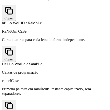
Copiar
hElLo WoRlD eXaMpLe
RaNdOm CaSe
Cara-ou-coroa para cada letra de forma independente.
Copiar
HeLLo WorLd eXamPLe
Caixas de programação
camelCase
Primeira palavra em minúscula, restante capitalizado, sem
separadores.