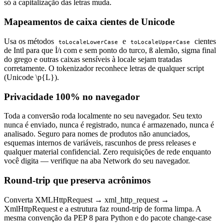
só a capitalização das letras muda.
Mapeamentos de caixa cientes de Unicode
Usa os métodos
e
cientes
toLocaleLowerCase
toLocaleUpperCase
de Intl para que İ/ı com e sem ponto do turco, ß alemão, sigma final
do grego e outras caixas sensíveis à locale sejam tratadas
corretamente. O tokenizador reconhece letras de qualquer script
(Unicode \p{L}).
Privacidade 100% no navegador
Toda a conversão roda localmente no seu navegador. Seu texto
nunca é enviado, nunca é registrado, nunca é armazenado, nunca é
analisado. Seguro para nomes de produtos não anunciados,
esquemas internos de variáveis, rascunhos de press releases e
qualquer material confidencial. Zero requisições de rede enquanto
você digita — verifique na aba Network do seu navegador.
Round-trip que preserva acrônimos
Converta XMLHttpRequest → xml_http_request →
XmlHttpRequest e a estrutura faz round-trip de forma limpa. A
mesma convenção da PEP 8 para Python e do pacote change-case