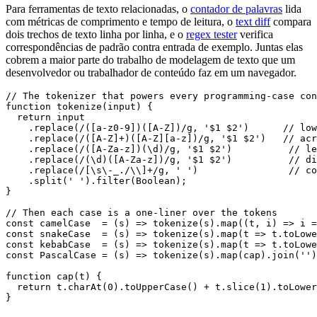
Para ferramentas de texto relacionadas, o
contador de palavras
lida
com métricas de comprimento e tempo de leitura, o
text diff
compara
dois trechos de texto linha por linha, e o
regex tester
verifica
correspondências de padrão contra entrada de exemplo. Juntas elas
cobrem a maior parte do trabalho de modelagem de texto que um
desenvolvedor ou trabalhador de conteúdo faz em um navegador.
// The tokenizer that powers every programming-case con
function tokenize(input) {

  return input

    .replace(/([a-z0-9])([A-Z])/g, '$1 $2')      // low
    .replace(/([A-Z]+)([A-Z][a-z])/g, '$1 $2')   // acr
    .replace(/([A-Za-z])(\d)/g, '$1 $2')          // le
    .replace(/(\d)([A-Za-z])/g, '$1 $2')          // di
    .replace(/[\s\-_./\\]+/g, ' ')                // co
    .split(' ').filter(Boolean);

}

// Then each case is a one-liner over the tokens

const camelCase  = (s) => tokenize(s).map((t, i) => i =
const snakeCase  = (s) => tokenize(s).map(t => t.toLowe
const kebabCase  = (s) => tokenize(s).map(t => t.toLowe
const PascalCase = (s) => tokenize(s).map(cap).join('')
function cap(t) {

  return t.charAt(0).toUpperCase() + t.slice(1).toLower
}