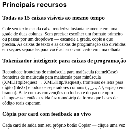
Principais recursos
Todas as 15 caixas visíveis ao mesmo tempo
Cole seu texto e cada caixa renderiza instantaneamente em uma
grade de duas colunas. Sem precisar escolher um formato primeiro
ou passar por um dropdown — escaneie a grade, copie a que
precisa. As caixas de texto e as caixas de programação são divididas
em seções separadas para você achar o card certo em uma olhada.
Tokenizador inteligente para caixas de programação
Reconhece fronteiras de minúscula para maiúscula (camelCase),
fronteiras de maiúscula para maiúscula para minúscula
(XMLHttpRequest → XML/Http/Request), fronteiras de letra para
dígito (file2x) e todos os separadores comuns (-, _, ., /, \, espaço em
branco). Bate com as convenções do lodash e do pacote npm
change-case, então a saída faz round-trip da forma que bases de
código reais esperam.
Cópia por card com feedback ao vivo
Cada card de saída tem seu próprio botão Copiar — clique uma vez