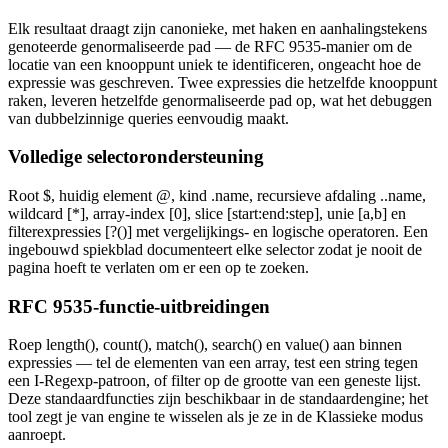
Elk resultaat draagt zijn canonieke, met haken en aanhalingstekens
genoteerde genormaliseerde pad — de RFC 9535-manier om de
locatie van een knooppunt uniek te identificeren, ongeacht hoe de
expressie was geschreven. Twee expressies die hetzelfde knooppunt
raken, leveren hetzelfde genormaliseerde pad op, wat het debuggen
van dubbelzinnige queries eenvoudig maakt.
Volledige selectorondersteuning
Root $, huidig element @, kind .name, recursieve afdaling ..name,
wildcard [*], array-index [0], slice [start:end:step], unie [a,b] en
filterexpressies [?()] met vergelijkings- en logische operatoren. Een
ingebouwd spiekblad documenteert elke selector zodat je nooit de
pagina hoeft te verlaten om er een op te zoeken.
RFC 9535-functie-uitbreidingen
Roep length(), count(), match(), search() en value() aan binnen
expressies — tel de elementen van een array, test een string tegen
een I-Regexp-patroon, of filter op de grootte van een geneste lijst.
Deze standaardfuncties zijn beschikbaar in de standaardengine; het
tool zegt je van engine te wisselen als je ze in de Klassieke modus
aanroept.