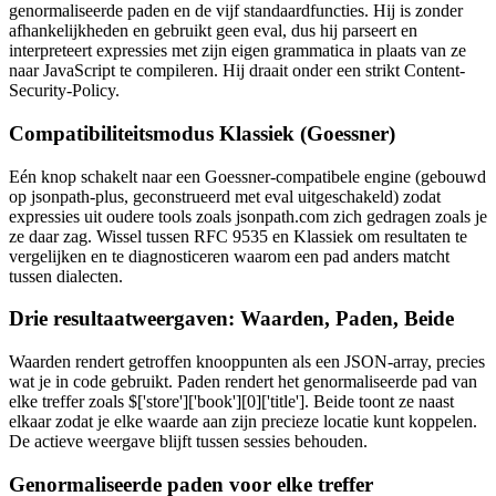
genormaliseerde paden en de vijf standaardfuncties. Hij is zonder
afhankelijkheden en gebruikt geen eval, dus hij parseert en
interpreteert expressies met zijn eigen grammatica in plaats van ze
naar JavaScript te compileren. Hij draait onder een strikt Content-
Security-Policy.
Compatibiliteitsmodus Klassiek (Goessner)
Eén knop schakelt naar een Goessner-compatibele engine (gebouwd
op jsonpath-plus, geconstrueerd met eval uitgeschakeld) zodat
expressies uit oudere tools zoals jsonpath.com zich gedragen zoals je
ze daar zag. Wissel tussen RFC 9535 en Klassiek om resultaten te
vergelijken en te diagnosticeren waarom een pad anders matcht
tussen dialecten.
Drie resultaatweergaven: Waarden, Paden, Beide
Waarden rendert getroffen knooppunten als een JSON-array, precies
wat je in code gebruikt. Paden rendert het genormaliseerde pad van
elke treffer zoals $['store']['book'][0]['title']. Beide toont ze naast
elkaar zodat je elke waarde aan zijn precieze locatie kunt koppelen.
De actieve weergave blijft tussen sessies behouden.
Genormaliseerde paden voor elke treffer