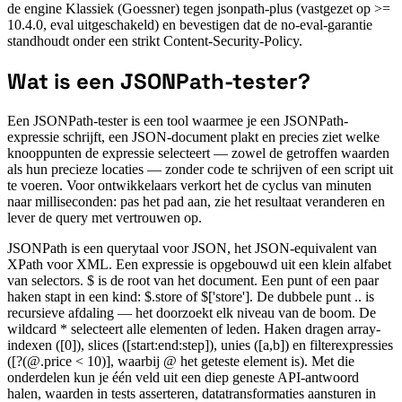
de engine Klassiek (Goessner) tegen jsonpath-plus (vastgezet op >=
10.4.0, eval uitgeschakeld) en bevestigen dat de no-eval-garantie
standhoudt onder een strikt Content-Security-Policy.
Wat is een JSONPath-tester?
Een JSONPath-tester is een tool waarmee je een JSONPath-
expressie schrijft, een JSON-document plakt en precies ziet welke
knooppunten de expressie selecteert — zowel de getroffen waarden
als hun precieze locaties — zonder code te schrijven of een script uit
te voeren. Voor ontwikkelaars verkort het de cyclus van minuten
naar milliseconden: pas het pad aan, zie het resultaat veranderen en
lever de query met vertrouwen op.
JSONPath is een querytaal voor JSON, het JSON-equivalent van
XPath voor XML. Een expressie is opgebouwd uit een klein alfabet
van selectors. $ is de root van het document. Een punt of een paar
haken stapt in een kind: $.store of $['store']. De dubbele punt .. is
recursieve afdaling — het doorzoekt elk niveau van de boom. De
wildcard * selecteert alle elementen of leden. Haken dragen array-
indexen ([0]), slices ([start:end:step]), unies ([a,b]) en filterexpressies
([?(@.price < 10)], waarbij @ het geteste element is). Met die
onderdelen kun je één veld uit een diep geneste API-antwoord
halen, waarden in tests asserteren, datatransformaties aansturen in