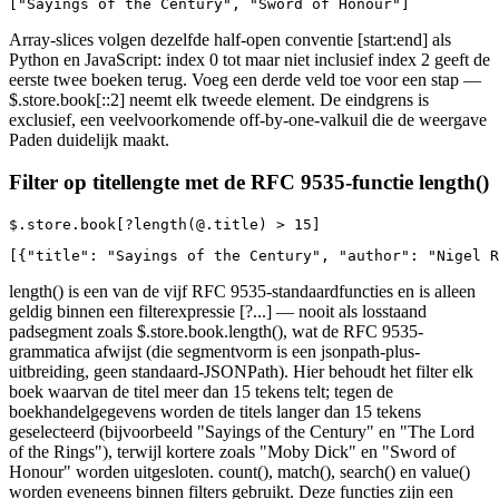
["Sayings of the Century", "Sword of Honour"]
Array-slices volgen dezelfde half-open conventie [start:end] als
Python en JavaScript: index 0 tot maar niet inclusief index 2 geeft de
eerste twee boeken terug. Voeg een derde veld toe voor een stap —
$.store.book[::2] neemt elk tweede element. De eindgrens is
exclusief, een veelvoorkomende off-by-one-valkuil die de weergave
Paden duidelijk maakt.
Filter op titellengte met de RFC 9535-functie length()
$.store.book[?length(@.title) > 15]
[{"title": "Sayings of the Century", "author": "Nigel R
length() is een van de vijf RFC 9535-standaardfuncties en is alleen
geldig binnen een filterexpressie [?...] — nooit als losstaand
padsegment zoals $.store.book.length(), wat de RFC 9535-
grammatica afwijst (die segmentvorm is een jsonpath-plus-
uitbreiding, geen standaard-JSONPath). Hier behoudt het filter elk
boek waarvan de titel meer dan 15 tekens telt; tegen de
boekhandelgegevens worden de titels langer dan 15 tekens
geselecteerd (bijvoorbeeld "Sayings of the Century" en "The Lord
of the Rings"), terwijl kortere zoals "Moby Dick" en "Sword of
Honour" worden uitgesloten. count(), match(), search() en value()
worden eveneens binnen filters gebruikt. Deze functies zijn een