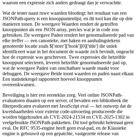
waarom een expressie zich anders gedraagt dan je verwachtte.
Wat de tester naast ruwe waarden blootlegt: het resultaat van een
JSONPath-query is een knooppuntenlijst, en dit tool kan die op drie
manieren tonen. De weergave Waarden rendert de getroffen
knooppunten als een JSON-array, precies wat je in code zou
gebruiken. De weergave Paden rendert het genormaliseerde pad van
elke treffer — een canonieke, met haken en aanhalingstekens
genoteerde locatie zoals $['store']['book'][0]['title'] die uniek
identificeert waar in het document de waarde zich bevindt, ongeacht
hoe de expressie was geschreven. Twee expressies die hetzelfde
knooppunt selecteren, leveren hetzelfde genormaliseerde pad op,
wat de weergave Paden van onschatbare waarde maakt voor
debuggen. De weergave Beide toont waarden en paden naast elkaar.
Een statistiekregel rapporteert hoeveel knooppunten
overeenkwamen.
Beveiliging is hier een eersteklas zorg. Veel online JSONPath-
evaluatoren draaien op een server, of bevatten een bibliotheek die
filterpredicaten evalueert met JavaScript eval — het ontwerp dat de
kwetsbaarheden voor externe code-uitvoering produceerde die
worden bijgehouden als CVE-2024-21534 en CVE-2025-1302 in
veelgebruikte JSONPath-pakketten. Dit tool gebruikt helemaal geen
eval. De RFC 9535-engine heeft geen eval-pad, en de Klassieke
engine is gebouwd op een gepatchte, vastgezette release van