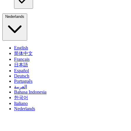
Nederlands
English
简体中文
Français
日本語
Español
Deutsch
Português
العربية
Bahasa Indonesia
한국어
Italiano
Nederlands