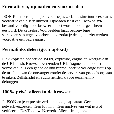
Formatteren, uploaden en voorbeelden
JSON formatteren print je invoer netjes zodat de structuur leesbaar is
voordat je een query uitvoert. Uploaden leest een .json- of .txt-
bestand volledig in de browser — het wordt nooit ergens heen
gestuurd. De keuzelijst Voorbeelden laadt betrouwbare
startexpressies tegen voorbeelddata zodat je de engine ziet werken
voordat je een pad aanpast.
Permalinks delen (geen upload)
Link kopiëren codeert de JSON, expressie, engine en weergave in
de URL-hash. Browsers verzenden URL-fragmenten nooit in
verzoeken, dus een gedeelde link reproduceert je volledige status op
de machine van de ontvanger zonder de servers van go-tools.org aan
te raken. Zelfstandig en auditvriendelijk voor gezamenlijk
debuggen.
100% privé, alleen in de browser
Je JSON en je expressie verlaten nooit je apparaat. Geen
netwerkverzoeken, geen logging, geen analyse van wat je typt —
verifieer in DevTools → Netwerk. Alleen de engine- en