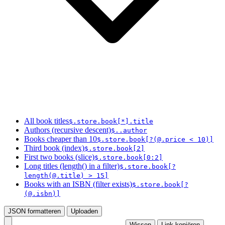
All book titles
$.store.book[*].title
Authors (recursive descent)
$..author
Books cheaper than 10
$.store.book[?(@.price < 10)]
Third book (index)
$.store.book[2]
First two books (slice)
$.store.book[0:2]
Long titles (length() in a filter)
$.store.book[?
length(@.title) > 15]
Books with an ISBN (filter exists)
$.store.book[?
(@.isbn)]
JSON formatteren
Uploaden
Wissen
Link kopiëren