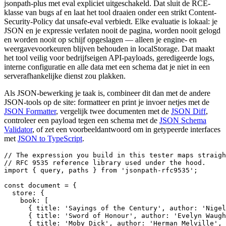
jsonpath-plus met eval expliciet uitgeschakeld. Dat sluit de RCE-
klasse van bugs af en laat het tool draaien onder een strikt Content-
Security-Policy dat unsafe-eval verbiedt. Elke evaluatie is lokaal: je
JSON en je expressie verlaten nooit de pagina, worden nooit gelogd
en worden nooit op schijf opgeslagen — alleen je engine- en
weergavevoorkeuren blijven behouden in localStorage. Dat maakt
het tool veilig voor bedrijfseigen API-payloads, geredigeerde logs,
interne configuratie en alle data met een schema dat je niet in een
serverafhankelijke dienst zou plakken.
Als JSON-bewerking je taak is, combineer dit dan met de andere
JSON-tools op de site: formatteer en print je invoer netjes met de
JSON Formatter
, vergelijk twee documenten met de
JSON Diff
,
controleer een payload tegen een schema met de
JSON Schema
Validator
, of zet een voorbeeldantwoord om in getypeerde interfaces
met
JSON to TypeScript
.
// The expression you build in this tester maps straigh
// RFC 9535 reference library used under the hood.

import { query, paths } from 'jsonpath-rfc9535';

const document = {

  store: {

    book: [

      { title: 'Sayings of the Century', author: 'Nigel
      { title: 'Sword of Honour', author: 'Evelyn Waugh
      { title: 'Moby Dick', author: 'Herman Melville', 