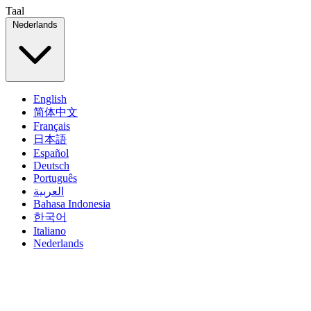
Taal
Nederlands
English
简体中文
Français
日本語
Español
Deutsch
Português
العربية
Bahasa Indonesia
한국어
Italiano
Nederlands