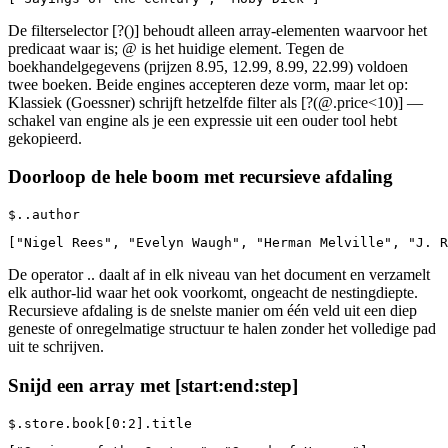
De filterselector [?()] behoudt alleen array-elementen waarvoor het
predicaat waar is; @ is het huidige element. Tegen de
boekhandelgegevens (prijzen 8.95, 12.99, 8.99, 22.99) voldoen
twee boeken. Beide engines accepteren deze vorm, maar let op:
Klassiek (Goessner) schrijft hetzelfde filter als [?(@.price<10)] —
schakel van engine als je een expressie uit een ouder tool hebt
gekopieerd.
Doorloop de hele boom met recursieve afdaling
$..author
["Nigel Rees", "Evelyn Waugh", "Herman Melville", "J. R
De operator .. daalt af in elk niveau van het document en verzamelt
elk author-lid waar het ook voorkomt, ongeacht de nestingdiepte.
Recursieve afdaling is de snelste manier om één veld uit een diep
geneste of onregelmatige structuur te halen zonder het volledige pad
uit te schrijven.
Snijd een array met [start:end:step]
$.store.book[0:2].title