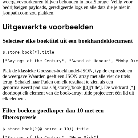
weergavevoorkeuren blijven behouden in localStorage. Veilig voor
bedrijfseigen payloads, geredigeerde logs en alle data die je niet in
jsonpath.com zou plakken.
Uitgewerkte voorbeelden
Selecteer elke boektitel uit een boekhandeldocument
$.store.book[*].title
["Sayings of the Century", "Sword of Honour", "Moby Dic
Plak de klassieke Goessner-boekhandel-JSON, typ de expressie en
de weergave Waarden geeft een JSON-array met alle vier de titels
terug. Schakel naar Paden om elk resultaat te zien als een
genormaliseerd pad zoals $['store']['book'][0]['title']. De wildcard [*]
doorloopt elk element van de book-array; .title projecteert één lid uit
elk element.
Filter boeken goedkoper dan 10 met een
filterexpressie
$.store.book[?(@.price < 10)].title
["Sayings of the Century", "Moby Dick"]