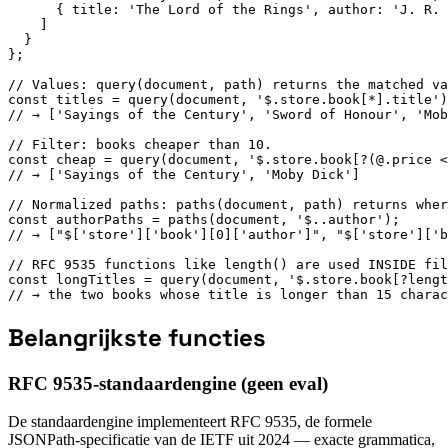
      { title: 'The Lord of the Rings', author: 'J. R. 
    ]

  }

};

// Values: query(document, path) returns the matched va
const titles = query(document, '$.store.book[*].title')
// → ['Sayings of the Century', 'Sword of Honour', 'Mob
// Filter: books cheaper than 10.

const cheap = query(document, '$.store.book[?(@.price <
// → ['Sayings of the Century', 'Moby Dick']

// Normalized paths: paths(document, path) returns wher
const authorPaths = paths(document, '$..author');

// → ["$['store']['book'][0]['author']", "$['store']['b
// RFC 9535 functions like length() are used INSIDE fil
const longTitles = query(document, '$.store.book[?lengt
// → the two books whose title is longer than 15 charac
Belangrijkste functies
RFC 9535-standaardengine (geen eval)
De standaardengine implementeert RFC 9535, de formele
JSONPath-specificatie van de IETF uit 2024 — exacte grammatica,