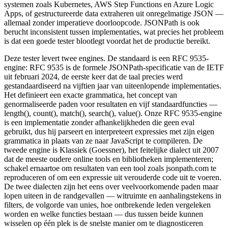
systemen zoals Kubernetes, AWS Step Functions en Azure Logic
Apps, of gestructureerde data extraheren uit onregelmatige JSON —
allemaal zonder imperatieve doorloopcode. JSONPath is ook
berucht inconsistent tussen implementaties, wat precies het probleem
is dat een goede tester blootlegt voordat het de productie bereikt.
Deze tester levert twee engines. De standaard is een RFC 9535-
engine: RFC 9535 is de formele JSONPath-specificatie van de IETF
uit februari 2024, de eerste keer dat de taal precies werd
gestandaardiseerd na vijftien jaar van uiteenlopende implementaties.
Het definieert een exacte grammatica, het concept van
genormaliseerde paden voor resultaten en vijf standaardfuncties —
length(), count(), match(), search(), value(). Onze RFC 9535-engine
is een implementatie zonder afhankelijkheden die geen eval
gebruikt, dus hij parseert en interpreteert expressies met zijn eigen
grammatica in plaats van ze naar JavaScript te compileren. De
tweede engine is Klassiek (Goessner), het feitelijke dialect uit 2007
dat de meeste oudere online tools en bibliotheken implementeren;
schakel ernaartoe om resultaten van een tool zoals jsonpath.com te
reproduceren of om een expressie uit verouderde code uit te voeren.
De twee dialecten zijn het eens over veelvoorkomende paden maar
lopen uiteen in de randgevallen — witruimte en aanhalingstekens in
filters, de volgorde van unies, hoe ontbrekende leden vergeleken
worden en welke functies bestaan — dus tussen beide kunnen
wisselen op één plek is de snelste manier om te diagnosticeren