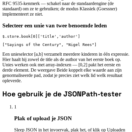
RFC 9535-kenmerk — schakel naar de standaardengine (de
standaard) om ze te gebruiken; de modus Klassiek (Goessner)
implementeert ze niet.
Selecteer een unie van twee benoemde leden
$.store.book[0]['title','author']
["Sayings of the Century", "Nigel Rees"]
Een unieselector [a,b] verzamelt meerdere kinderen in één expressie.
Hier haalt hij zowel de title als de author van het eerste boek op.
Unies werken ook met array-indexen — [0,2] pakt het eerste en
derde element. De weergave Beide koppelt elke waarde aan zijn
genormaliseerde pad, zodat je precies ziet welk lid welk resultaat
opleverde.
Hoe gebruik je de JSONPath-tester
1
Plak of upload je JSON
Sleep JSON in het invoervak, plak het, of klik op Uploaden