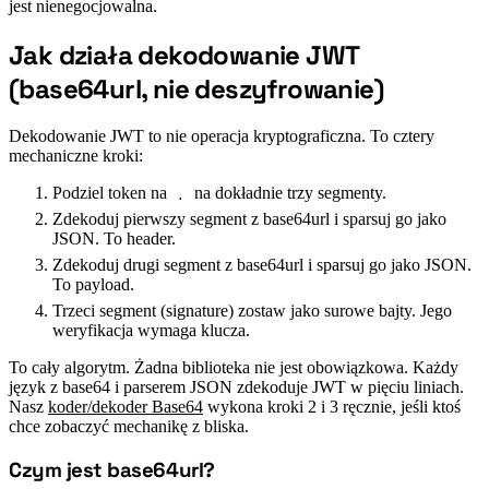
jest nienegocjowalna.
Jak działa dekodowanie JWT
#
(base64url, nie deszyfrowanie)
Dekodowanie JWT to nie operacja kryptograficzna. To cztery
mechaniczne kroki:
Podziel token na
na dokładnie trzy segmenty.
.
Zdekoduj pierwszy segment z base64url i sparsuj go jako
JSON. To header.
Zdekoduj drugi segment z base64url i sparsuj go jako JSON.
To payload.
Trzeci segment (signature) zostaw jako surowe bajty. Jego
weryfikacja wymaga klucza.
To cały algorytm. Żadna biblioteka nie jest obowiązkowa. Każdy
język z base64 i parserem JSON zdekoduje JWT w pięciu liniach.
Nasz
koder/dekoder Base64
wykona kroki 2 i 3 ręcznie, jeśli ktoś
chce zobaczyć mechanikę z bliska.
Czym jest base64url?
#