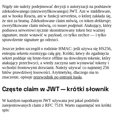
Nigdy nie należy podejmować decyzji o autoryzacji na podstawie
zdekodowanego (niezweryfikowanego) JWT. Ani w middleware,
ani w hooku Reacta, ani w funkcji serverless, o której zakłada się,
że stoi za bramą. Zdekodowane claim mówią, co token
deklaruje
;
zweryfikowane claim mówią, co issuer
podpisał
. Atakujący, który
podsuwa serwerowi ręcznie skonstruowany token bez ważnej
signature, może wstawić w payload, co tylko zechce — i tylko
sprawdzenie signature go odrzuci.
Jeszcze jeden szczegół o rodzinie HMAC: jeśli używa się HS256,
entropia sekretu rozstrzyga całą grę. Krótki, łatwy do zgadnięcia
sekret poddaje się brute-force offline na dowolnym tokenie, który
atakujący przechwyci, a wtedy zaczyna sam wystawiać tokeny i
wchodzi frontowymi drzwiami. Należy używać co najmniej 256
bitów prawdziwej losowości. Arytmetykę, dlaczego ma to
znaczenie, opisuje
przewodnik po entropii hasła
.
Częste claim w JWT — krótki słownik
#
W każdym napotkanym JWT używana jest jakaś podzbiór
zarejestrowanych claim z RFC 7519. Warto zapamiętać ten krótki
spis: