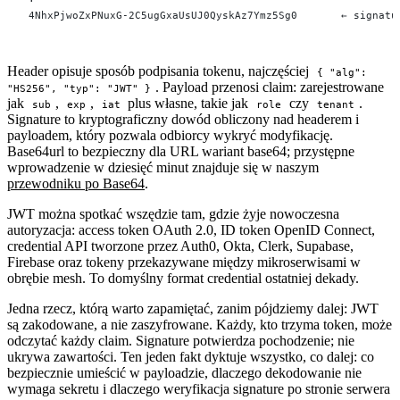
4NhxPjwoZxPNuxG-2C5ugGxaUsUJ0QyskAz7Ymz5Sg0       ← signatu
Header opisuje sposób podpisania tokenu, najczęściej
{ "alg":
. Payload przenosi claim: zarejestrowane
"HS256", "typ": "JWT" }
jak
,
,
plus własne, takie jak
czy
.
sub
exp
iat
role
tenant
Signature to kryptograficzny dowód obliczony nad headerem i
payloadem, który pozwala odbiorcy wykryć modyfikację.
Base64url to bezpieczny dla URL wariant base64; przystępne
wprowadzenie w dziesięć minut znajduje się w naszym
przewodniku po Base64
.
JWT można spotkać wszędzie tam, gdzie żyje nowoczesna
autoryzacja: access token OAuth 2.0, ID token OpenID Connect,
credential API tworzone przez Auth0, Okta, Clerk, Supabase,
Firebase oraz tokeny przekazywane między mikroserwisami w
obrębie mesh. To domyślny format credential ostatniej dekady.
Jedna rzecz, którą warto zapamiętać, zanim pójdziemy dalej: JWT
są zakodowane, a nie zaszyfrowane. Każdy, kto trzyma token, może
odczytać każdy claim. Signature potwierdza pochodzenie; nie
ukrywa zawartości. Ten jeden fakt dyktuje wszystko, co dalej: co
bezpiecznie umieścić w payloadzie, dlaczego dekodowanie nie
wymaga sekretu i dlaczego weryfikacja signature po stronie serwera