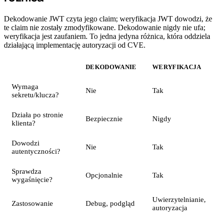
Dekodowanie JWT czyta jego claim; weryfikacja JWT dowodzi, że
te claim nie zostały zmodyfikowane. Dekodowanie nigdy nie ufa;
weryfikacja jest zaufaniem. To jedna jedyna różnica, która oddziela
działającą implementację autoryzacji od CVE.
DEKODOWANIE
WERYFIKACJA
Wymaga
Nie
Tak
sekretu/klucza?
Działa po stronie
Bezpiecznie
Nigdy
klienta?
Dowodzi
Nie
Tak
autentyczności?
Sprawdza
Opcjonalnie
Tak
wygaśnięcie?
Uwierzytelnianie,
Zastosowanie
Debug, podgląd
autoryzacja