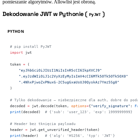
pomieszanie algorytmów. Allowlist jest obroną.
Dekodowanie JWT w Pythonie (
)
#
PyJWT
PYTHON
# pip install PyJWT
import
 jwt
token 
=
 (
    "eyJhbGciOiJIUzI1NiIsInR5cCI6IkpXVCJ9"
    ".eyJzdWIiOiJ1c2VyXzEyMyIsImV4cCI6MTk5OTk5OTk5OX0"
    ".4NhxPjwoZxPNuxG-2C5ugGxaUsUJ0QyskAz7Ymz5Sg0"
)
# Tylko dekodowanie — niebezpieczne dla auth, dobre do podg
decoded 
=
 jwt.decode(token, 
options
=
{
"verify_signature"
: 
Fa
print
(decoded)  
# {'sub': 'user_123', 'exp': 1999999999}
# Header bez tknięcia payloadu
header 
=
 jwt.get_unverified_header(token)
print
(header)   
# {'alg': 'HS256', 'typ': 'JWT'}