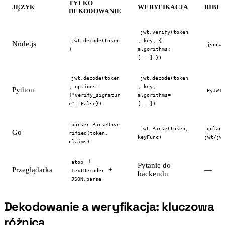
TYLKO
JĘZYK
WERYFIKACJA
BIBL
DEKODOWANIE
jwt.verify(token
jwt.decode(token
, key, {
Node.js
jsonwe
)
algorithms:
[...] })
jwt.decode(token
jwt.decode(token
, options=
, key,
Python
PyJWT
{"verify_signatur
algorithms=
e": False})
[...])
parser.ParseUnve
jwt.Parse(token,
golang
Go
rified(token,
keyFunc)
jwt/jw
claims)
+
atob
Pytanie do
Przeglądarka
+
—
TextDecoder
backendu
JSON.parse
Dekodowanie a weryfikacja: kluczowa
#
różnica