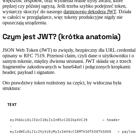
większość zespołów, oraz wymienia realne tryby awarii, które
prędzej czy później ugryzą. Jeśli trzeba szybko podejrzeć token,
wystarczy skoczyć do naszego
darmowego dekodera JWT
. Działa
w całości w przeglądarce, więc tokeny produkcyjne nigdy nie
opuszczają urządzenia.
Czym jest JWT? (krótka anatomia)
#
JSON Web Token (JWT) to zwięzły, bezpieczny dla URL credential
opisany w RFC 7519. Przenosi claim, czyli dane o użytkowniku i o
samym tokenie, między dwiema stronami. JWT składa się z trzech
fragmentów zakodowanych w base64url i połączonych kropkami:
header, payload i signature.
Oto prawdziwy token rozłożony na części, by widoczna była
struktura:
TEXT
eyJhbGciOiJIUzI1NiIsInR5cCI6IkpXVCJ9       ← header
.
eyJzdWIiOiJ1c2VyXzEyMyIsImV4cCI6MTk5OTk5OTk5OX0   ← payload
.