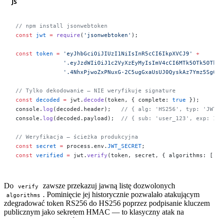
JS
// npm install jsonwebtoken
const
 jwt
 =
 require
(
'jsonwebtoken'
);
const
 token
 =
 'eyJhbGciOiJIUzI1NiIsInR5cCI6IkpXVCJ9'
 +
              '.eyJzdWIiOiJ1c2VyXzEyMyIsImV4cCI6MTk5OTk5OTk
              '.4NhxPjwoZxPNuxG-2C5ugGxaUsUJ0QyskAz7Ymz5Sg0
// Tylko dekodowanie — NIE weryfikuje signature
const
 decoded
 =
 jwt.
decode
(token, { complete: 
true
 });
console.
log
(decoded.header);   
// { alg: 'HS256', typ: 'JWT
console.
log
(decoded.payload);  
// { sub: 'user_123', exp: 1
// Weryfikacja — ścieżka produkcyjna
const
 secret
 =
 process.env.
JWT_SECRET
;
const
 verified
 =
 jwt.
verify
(token, secret, { algorithms: [
'
Do
zawsze przekazuj jawną listę dozwolonych
verify
. Pominięcie jej historycznie pozwalało atakującym
algorithms
zdegradować token RS256 do HS256 poprzez podpisanie kluczem
publicznym jako sekretem HMAC — to klasyczny atak na