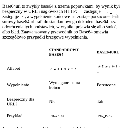
Base64url to zwykły base64 z trzema poprawkami, by wynik był
bezpieczny w URL i nagłówkach HTTP:
zastępuje
,
-
+
_
zastępuje
, a wypełnienie końcowe
zostaje porzucone. Jeśli
/
=
surowy base64url trafi do standardowego dekodera base64 bez
odwrócenia tych podstawień, w wyniku pojawia się albo śmieć,
albo błąd.
Zaawansowany przewodnik po Base64
omawia
szczegółowo przypadki brzegowe wypełnienia.
STANDARDOWY
BASE64URL
BASE64
A-Z a-z 0-9 -
Alfabet
A-Z a-z 0-9 + /
_
Wymagane
na
=
Wypełnienie
Porzucone
końcu
Bezpieczny dla
Nie
Tak
URL?
Przykład
PDw/Pz8+
PDw_Pz8-