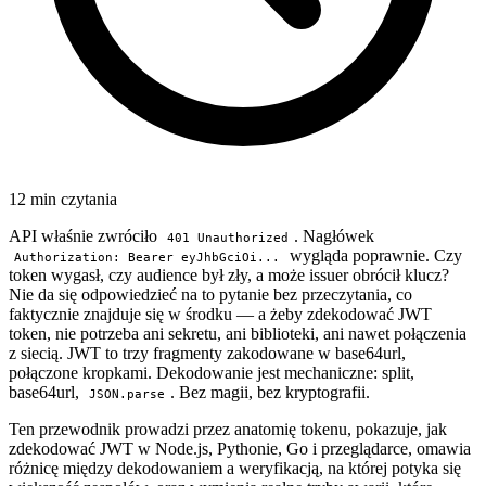
12 min czytania
API właśnie zwróciło
. Nagłówek
401 Unauthorized
wygląda poprawnie. Czy
Authorization: Bearer eyJhbGciOi...
token wygasł, czy audience był zły, a może issuer obrócił klucz?
Nie da się odpowiedzieć na to pytanie bez przeczytania, co
faktycznie znajduje się w środku — a żeby zdekodować JWT
token, nie potrzeba ani sekretu, ani biblioteki, ani nawet połączenia
z siecią. JWT to trzy fragmenty zakodowane w base64url,
połączone kropkami. Dekodowanie jest mechaniczne: split,
base64url,
. Bez magii, bez kryptografii.
JSON.parse
Ten przewodnik prowadzi przez anatomię tokenu, pokazuje, jak
zdekodować JWT w Node.js, Pythonie, Go i przeglądarce, omawia
różnicę między dekodowaniem a weryfikacją, na której potyka się