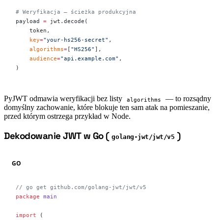
# Weryfikacja — ścieżka produkcyjna
payload 
=
 jwt.decode(
    token,
    key
=
"your-hs256-secret"
,
    algorithms
=
[
"HS256"
],
    audience
=
"api.example.com"
,
)
PyJWT odmawia weryfikacji bez listy
— to rozsądny
algorithms
domyślny zachowanie, które blokuje ten sam atak na pomieszanie,
przed którym ostrzega przykład w Node.
Dekodowanie JWT w Go (
)
#
golang-jwt/jwt/v5
GO
// go get github.com/golang-jwt/jwt/v5
package
 main
import
 (