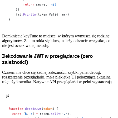
        return
 secret, 
nil
    })
    fmt.
Println
(token.Valid, err)
}
Domknięcie keyFunc to miejsce, w którym wymusza się rodzinę
algorytmów. Zanim odda się klucz, należy odrzucić wszystko, co
nie jest oczekiwaną metodą.
Dekodowanie JWT w przeglądarce (zero
#
zależności)
Czasem nie chce się żadnej zależności: szybki panel debug,
rozszerzenie przeglądarki, mała plakietka UI pokazująca aktualną
rolę użytkownika. Natywne API przeglądarki w pełni wystarczają.
JS
function
 decodeJwt
(
token
) {
  const
 [
h
, 
p
] 
=
 token.
split
(
'.'
);