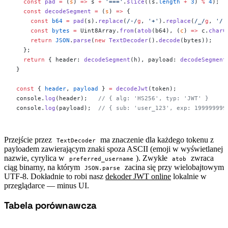
  const
 pad
 =
 (
s
) 
=>
 s 
+
 '==='
.
slice
((s.
length
 +
 3
) 
%
 4
);
  const
 decodeSegment
 =
 (
s
) 
=>
 {
    const
 b64
 =
 pad
(s).
replace
(
/
-
/
g
, 
'+'
).
replace
(
/
_
/
g
, 
'/'
    const
 bytes
 =
 Uint8Array.
from
(
atob
(b64), (
c
) 
=>
 c.
charC
    return
 JSON
.
parse
(
new
 TextDecoder
().
decode
(bytes));
  };
  return
 { header: 
decodeSegment
(h), payload: 
decodeSegment
}
const
 { 
header
, 
payload
 } 
=
 decodeJwt
(token);
console.
log
(header);   
// { alg: 'HS256', typ: 'JWT' }
console.
log
(payload);  
// { sub: 'user_123', exp: 199999999
Przejście przez
ma znaczenie dla każdego tokenu z
TextDecoder
payloadem zawierającym znaki spoza ASCII (emoji w wyświetlanej
nazwie, cyrylica w
). Zwykłe
zwraca
preferred_username
atob
ciąg binarny, na którym
zacina się przy wielobajtowym
JSON.parse
UTF-8. Dokładnie to robi nasz
dekoder JWT online
lokalnie w
przeglądarce — minus UI.
Tabela porównawcza
#