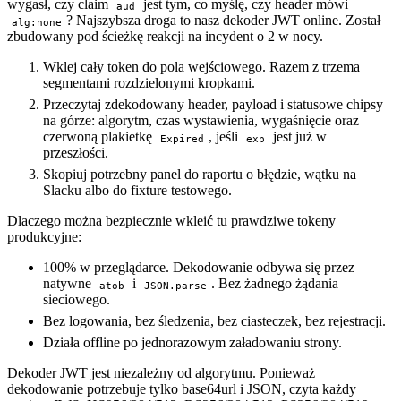
wygasł, czy claim
jest tym, co myślę, czy header mówi
aud
? Najszybsza droga to nasz dekoder JWT online. Został
alg:none
zbudowany pod ścieżkę reakcji na incydent o 2 w nocy.
Wklej cały token do pola wejściowego. Razem z trzema
segmentami rozdzielonymi kropkami.
Przeczytaj zdekodowany header, payload i statusowe chipsy
na górze: algorytm, czas wystawienia, wygaśnięcie oraz
czerwoną plakietkę
, jeśli
jest już w
Expired
exp
przeszłości.
Skopiuj potrzebny panel do raportu o błędzie, wątku na
Slacku albo do fixture testowego.
Dlaczego można bezpiecznie wkleić tu prawdziwe tokeny
produkcyjne:
100% w przeglądarce. Dekodowanie odbywa się przez
natywne
i
. Bez żadnego żądania
atob
JSON.parse
sieciowego.
Bez logowania, bez śledzenia, bez ciasteczek, bez rejestracji.
Działa offline po jednorazowym załadowaniu strony.
Dekoder JWT jest niezależny od algorytmu. Ponieważ
dekodowanie potrzebuje tylko base64url i JSON, czyta każdy