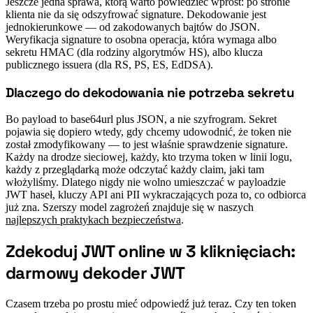
Jeszcze jedna sprawa, którą warto powiedzieć wprost: po stronie
klienta nie da się odszyfrować signature. Dekodowanie jest
jednokierunkowe — od zakodowanych bajtów do JSON.
Weryfikacja signature to osobna operacja, która wymaga albo
sekretu HMAC (dla rodziny algorytmów HS), albo klucza
publicznego issuera (dla RS, PS, ES, EdDSA).
Dlaczego do dekodowania nie potrzeba sekretu
#
Bo payload to base64url plus JSON, a nie szyfrogram. Sekret
pojawia się dopiero wtedy, gdy chcemy udowodnić, że token nie
został zmodyfikowany — to jest właśnie sprawdzenie signature.
Każdy na drodze sieciowej, każdy, kto trzyma token w linii logu,
każdy z przeglądarką może odczytać każdy claim, jaki tam
włożyliśmy. Dlatego nigdy nie wolno umieszczać w payloadzie
JWT haseł, kluczy API ani PII wykraczających poza to, co odbiorca
już zna. Szerszy model zagrożeń znajduje się w naszych
najlepszych praktykach bezpieczeństwa
.
Zdekoduj JWT online w 3 kliknięciach:
#
darmowy dekoder JWT
Czasem trzeba po prostu mieć odpowiedź już teraz. Czy ten token