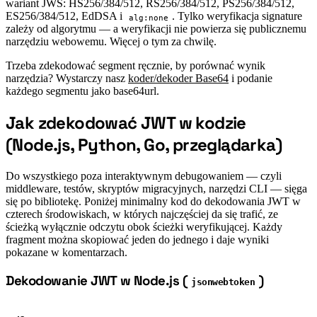
wariant JWS: HS256/384/512, RS256/384/512, PS256/384/512,
ES256/384/512, EdDSA i
. Tylko weryfikacja signature
alg:none
zależy od algorytmu — a weryfikacji nie powierza się publicznemu
narzędziu webowemu. Więcej o tym za chwilę.
Trzeba zdekodować segment ręcznie, by porównać wynik
narzędzia? Wystarczy nasz
koder/dekoder Base64
i podanie
każdego segmentu jako base64url.
Jak zdekodować JWT w kodzie
#
(Node.js, Python, Go, przeglądarka)
Do wszystkiego poza interaktywnym debugowaniem — czyli
middleware, testów, skryptów migracyjnych, narzędzi CLI — sięga
się po bibliotekę. Poniżej minimalny kod do dekodowania JWT w
czterech środowiskach, w których najczęściej da się trafić, ze
ścieżką wyłącznie odczytu obok ścieżki weryfikującej. Każdy
fragment można skopiować jeden do jednego i daje wyniki
pokazane w komentarzach.
Dekodowanie JWT w Node.js (
)
#
jsonwebtoken