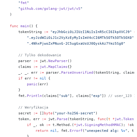
    "
fmt
"
    "
github.com/golang-jwt/jwt/v5
"
)
func
 main
() {
    tokenString 
:=
 "eyJhbGciOiJIUzI1NiIsInR5cCI6IkpXVCJ9"
 +
        ".eyJzdWIiOiJ1c2VyXzEyMyIsImV4cCI6MTk5OTk5OTk5OX0"
 
        ".4NhxPjwoZxPNuxG-2C5ugGxaUsUJ0QyskAz7Ymz5Sg0"
    // Tylko dekodowanie
    parser 
:=
 jwt.
NewParser
()
    claims 
:=
 jwt
.
MapClaims
{}
    _, _, err 
:=
 parser.
ParseUnverified
(tokenString, claims
    if
 err 
!=
 nil
 {
        panic
(err)
    }
    fmt.
Println
(claims[
"sub"
], claims[
"exp"
]) 
// user_123 1
    // Weryfikacja
    secret 
:=
 []
byte
(
"your-hs256-secret"
)
    token, err 
:=
 jwt.
Parse
(tokenString, 
func
(
t
 *
jwt
.
Token
)
        if
 _, ok 
:=
 t.Method.(
*
jwt
.
SigningMethodHMAC
); 
!
ok 
            return
 nil
, fmt.
Errorf
(
"unexpected alg: 
%v
"
, t.
        }