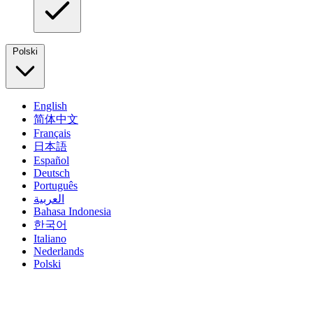
Polski
English
简体中文
Français
日本語
Español
Deutsch
Português
العربية
Bahasa Indonesia
한국어
Italiano
Nederlands
Polski