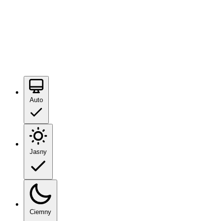
Auto
Jasny
Ciemny