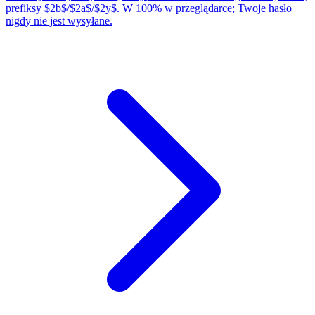
prefiksy $2b$/$2a$/$2y$. W 100% w przeglądarce; Twoje hasło
nigdy nie jest wysyłane.