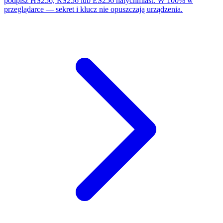
podpisz HS256, RS256 lub ES256 natychmiast. W 100% w
przeglądarce — sekret i klucz nie opuszczają urządzenia.