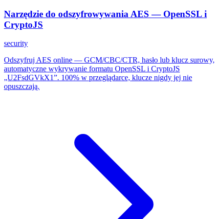
Narzędzie do odszyfrowywania AES — OpenSSL i
CryptoJS
security
Odszyfruj AES online — GCM/CBC/CTR, hasło lub klucz surowy,
automatyczne wykrywanie formatu OpenSSL i CryptoJS
„U2FsdGVkX1”. 100% w przeglądarce, klucze nigdy jej nie
opuszczają.