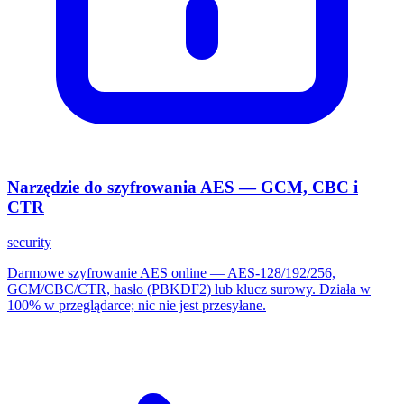
Narzędzie do szyfrowania AES — GCM, CBC i
CTR
security
Darmowe szyfrowanie AES online — AES-128/192/256,
GCM/CBC/CTR, hasło (PBKDF2) lub klucz surowy. Działa w
100% w przeglądarce; nic nie jest przesyłane.