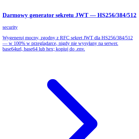
Darmowy generator sekretu JWT — HS256/384/512
security
Wygeneruj mocny, zgodny z RFC sekret JWT dla HS256/384/512
— w 100% w przeglądarce, nigdy nie wysyłany na serwer.
base64url, base64 lub hex; kopiuj do .env.