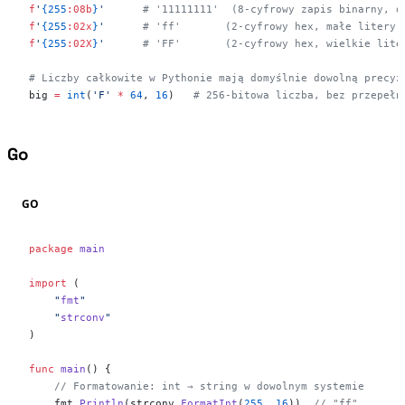
f
'
{255
:08b
}
'
      # '11111111'  (8-cyfrowy zapis binarny, d
f
'
{255
:02x
}
'
      # 'ff'       (2-cyfrowy hex, małe litery)
f
'
{255
:02X
}
'
      # 'FF'       (2-cyfrowy hex, wielkie lite
# Liczby całkowite w Pythonie mają domyślnie dowolną precyz
big 
=
 int
(
'F'
 *
 64
, 
16
)   
# 256-bitowa liczba, bez przepełn
Go
#
GO
package
 main
import
 (
    "
fmt
"
    "
strconv
"
)
func
 main
() {
    // Formatowanie: int → string w dowolnym systemie
    fmt.
Println
(strconv.
FormatInt
(
255
, 
16
))  
// "ff"