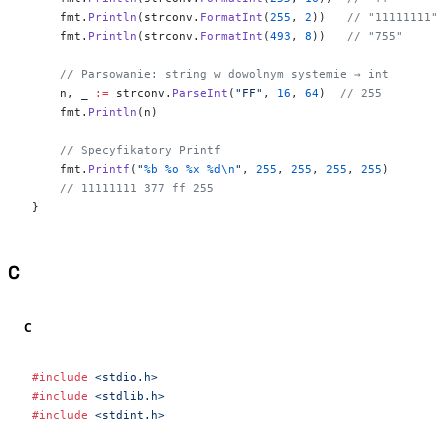
    fmt.
Println
(strconv.
FormatInt
(
255
, 
2
))   
// "11111111"
    fmt.
Println
(strconv.
FormatInt
(
493
, 
8
))   
// "755"
    // Parsowanie: string w dowolnym systemie → int
    n, _ 
:=
 strconv.
ParseInt
(
"FF"
, 
16
, 
64
)  
// 255
    fmt.
Println
(n)
    // Specyfikatory Printf
    fmt.
Printf
(
"
%b
 %o
 %x
 %d\n
"
, 
255
, 
255
, 
255
, 
255
)
    // 11111111 377 ff 255
}
C
#
C
#include
 <stdio.h>
#include
 <stdlib.h>
#include
 <stdint.h>