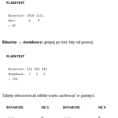
PLAINTEXT
Binarnie: 1010 1111
Hex:       A    F
→ AF
Binarny → ósemkowy:
grupuj po trzy bity od prawej.
PLAINTEXT
Binarnie: 111 101 101
Ósemkowo:  7   5   5
→ 755
Tabelę odwzorowań nibble warto zachować w pamięci:
BINARNIE
HEX
BINARNIE
HEX