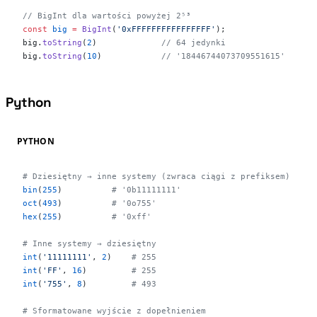
// BigInt dla wartości powyżej 2⁵³
const
 big
 =
 BigInt
(
'0xFFFFFFFFFFFFFFFF'
);
big.
toString
(
2
)             
// 64 jedynki
big.
toString
(
10
)            
// '18446744073709551615'
Python
#
PYTHON
# Dziesiętny → inne systemy (zwraca ciągi z prefiksem)
bin
(
255
)          
# '0b11111111'
oct
(
493
)          
# '0o755'
hex
(
255
)          
# '0xff'
# Inne systemy → dziesiętny
int
(
'11111111'
, 
2
)    
# 255
int
(
'FF'
, 
16
)         
# 255
int
(
'755'
, 
8
)         
# 493
# Sformatowane wyjście z dopełnieniem