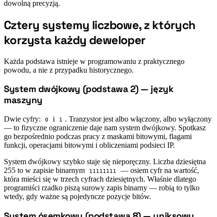
dowolną precyzją.
Cztery systemy liczbowe, z których
#
korzysta każdy deweloper
Każda podstawa istnieje w programowaniu z praktycznego
powodu, a nie z przypadku historycznego.
System dwójkowy (podstawa 2) — język
#
maszyny
Dwie cyfry:
i
. Tranzystor jest albo włączony, albo wyłączony
0
1
— to fizyczne ograniczenie daje nam system dwójkowy. Spotkasz
go bezpośrednio podczas pracy z maskami bitowymi, flagami
funkcji, operacjami bitowymi i obliczeniami podsieci IP.
System dwójkowy szybko staje się nieporęczny. Liczba dziesiętna
255 to w zapisie binarnym
— osiem cyfr na wartość,
11111111
która mieści się w trzech cyfrach dziesiętnych. Właśnie dlatego
programiści rzadko piszą surowy zapis binarny — robią to tylko
wtedy, gdy ważne są pojedyncze pozycje bitów.
System ósemkowy (podstawa 8) — uniksowy