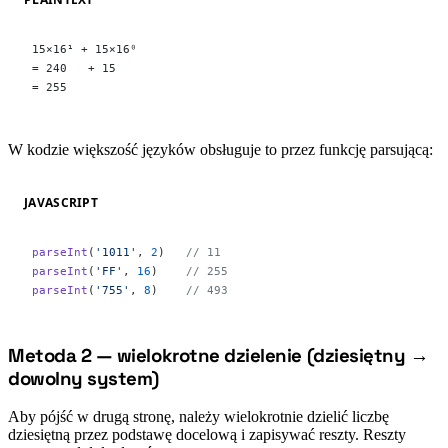
15×16¹ + 15×16⁰
= 240   + 15
= 255
W kodzie większość języków obsługuje to przez funkcję parsującą:
JAVASCRIPT
parseInt
(
'1011'
, 
2
)   
// 11
parseInt
(
'FF'
, 
16
)    
// 255
parseInt
(
'755'
, 
8
)    
// 493
Metoda 2 — wielokrotne dzielenie (dziesiętny →
#
dowolny system)
Aby pójść w drugą stronę, należy wielokrotnie dzielić liczbę
dziesiętną przez podstawę docelową i zapisywać reszty. Reszty