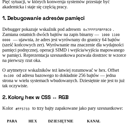
Pięć sytuacji, w których konwersja systemów przestaje być
akademicka i staje się częścią pracy.
1. Debugowanie adresów pamięci
#
Debugger pokazuje wskaźnik pod adresem
.
0x7FFF5FBFF8C0
Zamiana ostatnich dwóch bajtów na zapis binarny —
1000 1100
— ujawnia, że adres jest wyrównany do granicy 64 bajtów
0000
(sześć końcowych zer). Wyrównanie ma znaczenie dla wydajności
pamięci podręcznej, operacji SIMD i wejścia/wyjścia mapowanego
w pamięci. Reprezentacja szesnastkowa pozwala dostrzec te wzorce
na pierwszy rzut oka.
O arytmetyce wskaźników też łatwiej rozumować w hex. Offset
od adresu bazowego to dokładnie 256 bajtów — jedna
0x100
strona w wielu systemach wbudowanych. Dziesiętnie nie jest to już
tak oczywiste.
2. Kolory hex w CSS ↔ RGB
#
Kolor
to trzy bajty zapakowane jako pary szesnastkowe:
#FF5733
PARA
HEX
DZIESIĘTNIE
KANAŁ