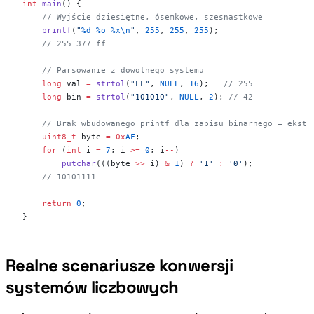
int
 main
() {
    // Wyjście dziesiętne, ósemkowe, szesnastkowe
    printf
(
"
%d
 %o
 %x\n
"
, 
255
, 
255
, 
255
);
    // 255 377 ff
    // Parsowanie z dowolnego systemu
    long
 val 
=
 strtol
(
"FF"
, 
NULL
, 
16
);
   // 255
    long
 bin 
=
 strtol
(
"101010"
, 
NULL
, 
2
);
 // 42
    // Brak wbudowanego printf dla zapisu binarnego — ekstr
    uint8_t
 byte 
=
 0x
AF
;
    for
 (
int
 i 
=
 7
; i 
>=
 0
; i
--
)
        putchar
(((byte 
>>
 i) 
&
 1
) 
?
 '1'
 :
 '0'
);
    // 10101111
    return
 0
;
}
Realne scenariusze konwersji
#
systemów liczbowych