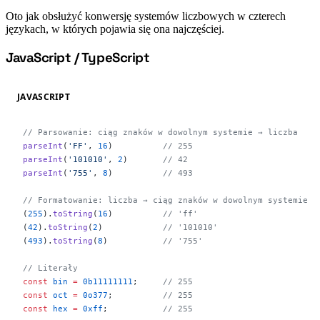
Oto jak obsłużyć konwersję systemów liczbowych w czterech
językach, w których pojawia się ona najczęściej.
JavaScript / TypeScript
#
JAVASCRIPT
// Parsowanie: ciąg znaków w dowolnym systemie → liczba
parseInt
(
'FF'
, 
16
)          
// 255
parseInt
(
'101010'
, 
2
)       
// 42
parseInt
(
'755'
, 
8
)          
// 493
// Formatowanie: liczba → ciąg znaków w dowolnym systemie
(
255
).
toString
(
16
)          
// 'ff'
(
42
).
toString
(
2
)            
// '101010'
(
493
).
toString
(
8
)           
// '755'
// Literały
const
 bin
 =
 0b11111111
;     
// 255
const
 oct
 =
 0o377
;          
// 255
const
 hex
 =
 0xff
;           
// 255