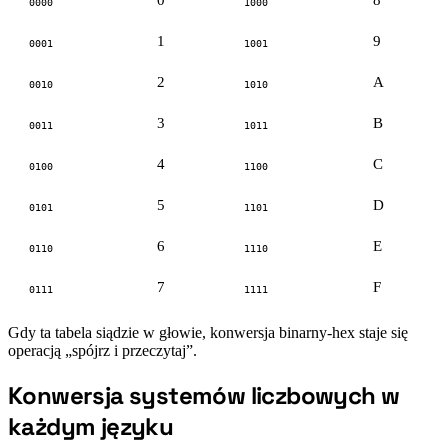
0
8
0000
1000
1
9
0001
1001
2
A
0010
1010
3
B
0011
1011
4
C
0100
1100
5
D
0101
1101
6
E
0110
1110
7
F
0111
1111
Gdy ta tabela siądzie w głowie, konwersja binarny-hex staje się
operacją „spójrz i przeczytaj”.
Konwersja systemów liczbowych w
#
każdym języku