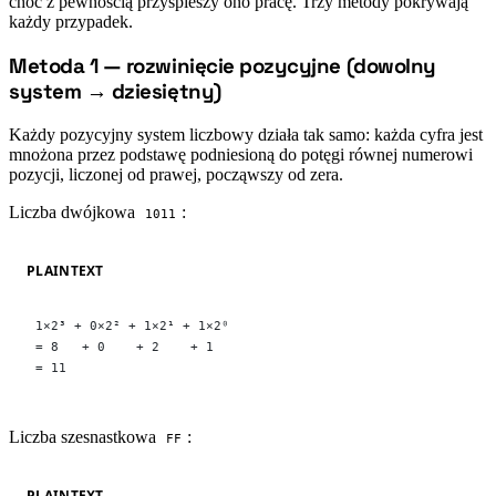
choć z pewnością przyspieszy ono pracę. Trzy metody pokrywają
każdy przypadek.
Metoda 1 — rozwinięcie pozycyjne (dowolny
#
system → dziesiętny)
Każdy pozycyjny system liczbowy działa tak samo: każda cyfra jest
mnożona przez podstawę podniesioną do potęgi równej numerowi
pozycji, liczonej od prawej, począwszy od zera.
Liczba dwójkowa
:
1011
PLAINTEXT
1×2³ + 0×2² + 1×2¹ + 1×2⁰
= 8   + 0    + 2    + 1
= 11
Liczba szesnastkowa
:
FF
PLAINTEXT