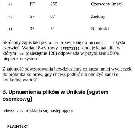
FF
255
Czerwony (max)
FF
57
87
Zielony
57
33
51
Niebieski
33
Skrócony zapis taki jak
rozwija się do
— czysta
#F00
#FF0000
czerwień. Wariant 8-cyfrowy
dodaje kanał alfa, w
#FF573380
którym
(dziesiętnie 128) odpowiada w przybliżeniu 50%
80
nieprzezroczystości.
Znajomość odwzorowania hex-dziesiętny oznacza mniej wycieczek
do próbnika kolorów, gdy chcesz podbić lub obniżyć kanał o
konkretną wartość.
3. Uprawnienia plików w Uniksie (system
#
ósemkowy)
rozkłada się następująco:
chmod 755
PLAINTEXT