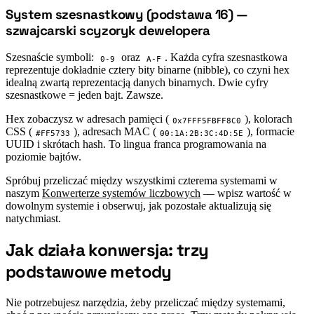
System szesnastkowy (podstawa 16) —
#
szwajcarski scyzoryk dewelopera
Szesnaście symboli:
oraz
. Każda cyfra szesnastkowa
0-9
A-F
reprezentuje dokładnie cztery bity binarne (nibble), co czyni hex
idealną zwartą reprezentacją danych binarnych. Dwie cyfry
szesnastkowe = jeden bajt. Zawsze.
Hex zobaczysz w adresach pamięci (
), kolorach
0x7FFF5FBFF8C0
CSS (
), adresach MAC (
), formacie
#FF5733
00:1A:2B:3C:4D:5E
UUID i skrótach hash. To lingua franca programowania na
poziomie bajtów.
Spróbuj przeliczać między wszystkimi czterema systemami w
naszym
Konwerterze systemów liczbowych
— wpisz wartość w
dowolnym systemie i obserwuj, jak pozostałe aktualizują się
natychmiast.
Jak działa konwersja: trzy
#
podstawowe metody
Nie potrzebujesz narzędzia, żeby przeliczać między systemami,