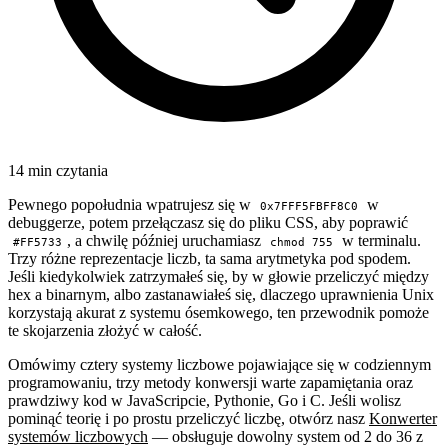
14 min czytania
Pewnego popołudnia wpatrujesz się w
w
0x7FFF5FBFF8C0
debuggerze, potem przełączasz się do pliku CSS, aby poprawić
, a chwilę później uruchamiasz
w terminalu.
#FF5733
chmod 755
Trzy różne reprezentacje liczb, ta sama arytmetyka pod spodem.
Jeśli kiedykolwiek zatrzymałeś się, by w głowie przeliczyć między
hex a binarnym, albo zastanawiałeś się, dlaczego uprawnienia Unix
korzystają akurat z systemu ósemkowego, ten przewodnik pomoże
te skojarzenia złożyć w całość.
Omówimy cztery systemy liczbowe pojawiające się w codziennym
programowaniu, trzy metody konwersji warte zapamiętania oraz
prawdziwy kod w JavaScripcie, Pythonie, Go i C. Jeśli wolisz
pominąć teorię i po prostu przeliczyć liczbę, otwórz nasz
Konwerter
systemów liczbowych
— obsługuje dowolny system od 2 do 36 z