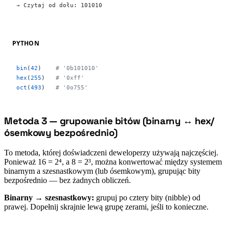
→ Czytaj od dołu: 101010
PYTHON
bin
(
42
)    
# '0b101010'
hex
(
255
)   
# '0xff'
oct
(
493
)   
# '0o755'
Metoda 3 — grupowanie bitów (binarny ↔ hex/
#
ósemkowy bezpośrednio)
To metoda, której doświadczeni deweloperzy używają najczęściej.
Ponieważ 16 = 2⁴, a 8 = 2³, można konwertować między systemem
binarnym a szesnastkowym (lub ósemkowym), grupując bity
bezpośrednio — bez żadnych obliczeń.
Binarny → szesnastkowy:
grupuj po cztery bity (nibble) od
prawej. Dopełnij skrajnie lewą grupę zerami, jeśli to konieczne.