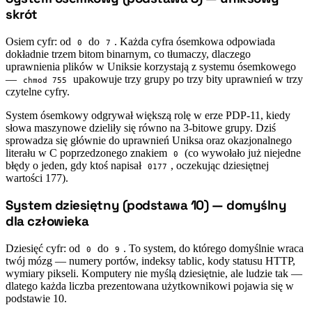
#
skrót
Osiem cyfr: od
do
. Każda cyfra ósemkowa odpowiada
0
7
dokładnie trzem bitom binarnym, co tłumaczy, dlaczego
uprawnienia plików w Uniksie korzystają z systemu ósemkowego
—
upakowuje trzy grupy po trzy bity uprawnień w trzy
chmod 755
czytelne cyfry.
System ósemkowy odgrywał większą rolę w erze PDP-11, kiedy
słowa maszynowe dzieliły się równo na 3-bitowe grupy. Dziś
sprowadza się głównie do uprawnień Uniksa oraz okazjonalnego
literału w C poprzedzonego znakiem
(co wywołało już niejedne
0
błędy o jeden, gdy ktoś napisał
, oczekując dziesiętnej
0177
wartości 177).
System dziesiętny (podstawa 10) — domyślny
#
dla człowieka
Dziesięć cyfr: od
do
. To system, do którego domyślnie wraca
0
9
twój mózg — numery portów, indeksy tablic, kody statusu HTTP,
wymiary pikseli. Komputery nie myślą dziesiętnie, ale ludzie tak —
dlatego każda liczba prezentowana użytkownikowi pojawia się w
podstawie 10.