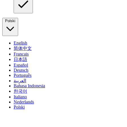
Polski
English
简体中文
Français
日本語
Español
Deutsch
Português
العربية
Bahasa Indonesia
한국어
Italiano
Nederlands
Polski