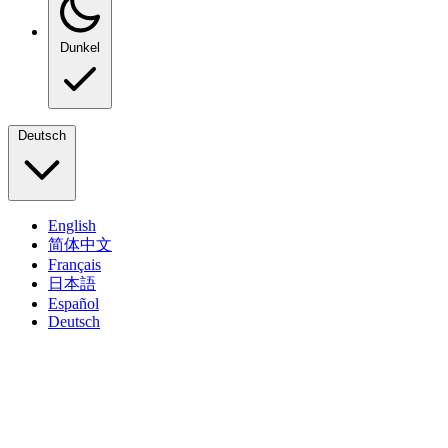
Dunkel
Deutsch
English
简体中文
Français
日本語
Español
Deutsch