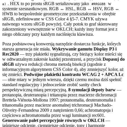
. HEX to po prostu sRGB serializowany jako
w
a)
#RRGGBB
systemie szesnastkowym. RGB ↔ HSL, RGB ↔ HSV, RGB ↔
HWB to bezpośrednie geometryczne przekształcenia w obrębie
sRGB, zdefiniowane w CSS Color 4 §5-7. CMYK używa
naiwnego wzoru sRGB powyżej. Cały potok to graf skierowany
zakorzeniony wewnętrznie w OKLCH; każdy inny format jest z
niego obliczany przy każdym naciśnięciu klawisza.
Poza podstawową konwersją narzędzie dostarcza funkcje, których
starsza generacja nie miała.
Wykrywanie gamutu Display P3 i
Rec2020
— trzy plakietki sygnalizują, czy bieżący kolor mieści się
w odtwarzalnym zakresie każdej przestrzeni, a przycisk
Dopasuj do
sRGB
używa redukcji chroma metodą bisekcji (zgodnie z
informacyjnym algorytmem CSS Color 4), aby zmniejszyć kolor, aż
się zmieści.
Podwójne plakietki kontrastu WCAG 2 + APCA Lc
— obie miary w jednym wierszu, dzięki czemu można dziś spełnić
standard regulacyjny i jednocześnie zrobić sanity check
perspektywiczną miarą percepcyjną.
8 symulacji ślepoty barw
—
protanopia, deuteranopia i tritanopia przez macierze dichromacji
Brettela-Viénota-Mollona 1997; protanomalia, deuteranomalia i
tritanomalia przez macierze anomalnej trichromacji Machado-
Oliveiry-Fernandesa 2009 z natężeniem 0,66; achromatopsja i
częściowa achromatomalia przez wagi luminancji rec601.
Generowanie palet percepcyjnie równych w OKLCH
—
jaśniejsze odcienie, ciemniejsze odcienie, tony i harmonie