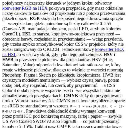
pojedynczy najczęstszy kierunek w jednym kroku; odwrotny
konwerter RGB na HEX
pokrywa przypadek, gdy masz oddzielne
liczby całkowite kanałów od projektanta lub z potoku przetwarzania
pikseli obrazu.
RGB
służy do bezpośredniego adresowania sprzętu
— wszędzie tam, gdzie potrzebne są liczby całkowite 0–255
(Canvas API, manipulacja obrazem, paski LED, atrybuty kolorów
OpenGL).
HSL
to starsza, kognitywno-projektowa przestrzeń —
obracanie barwy, rozjaśnianie, przyciemnianie — wciąż przydatna,
gdy trzeba szybko zmodyfikować kolor CSS w projekcie, który nie
został zmigrowany do OKLCH. Jednokierunkowy
konwerter HEX
na HSL
to właściwy skrót, gdy tylko tego potrzebujesz.
HSV i
HWB
to przestrzenie pickerów dla projektantów. HSV (Hue,
Saturation, Value) odpowiada kwadratowi saturation–value, który
rysuje większość pickerów, dlatego to właśnie te wartości raportują
Photoshop, Figma i Sketch po kliknięciu kroplomierza. HWB jest
czystszym modelem mentalnym — wybierz czystą barwę, potem
dodaj biel, aby rozjaśnić, lub czerń, aby przyciemnić — a CSS
Color 4 dodał natywne wsparcie
we wszystkich aktualnie
hwb()
aktualizowanych przeglądarkach.
CMYK
służy do przygotowania
druku. Wprost: nasze wyjście CMYK to naiwne przybliżenie oparte
na sRGB ze standardowym wzorem
K = 1 - max(R,G,B); C = (1-
. Prawdziwa dokładność druku wymaga konwersji
R-K)/(1-K)
przez profil ICC pod konkretną maszynę, farbę i papier — zwykle
US Web Coated SWOP v2 albo Fogra39 — co potrafi przesunąć
kanały o 5–15%. Traktuj nasz CMYK jako oszacowanie startowe,