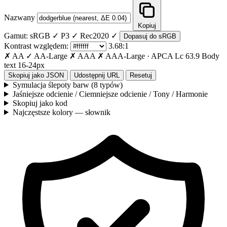
Nazwany
Kopiuj
Gamut:
sRGB ✓
P3 ✓
Rec2020 ✓
Dopasuj do sRGB
Kontrast względem:
3.68:1
✗ AA
✓ AA-Large
✗ AAA
✗ AAA-Large
·
APCA Lc
63.9
Body
text 16-24px
Skopiuj jako JSON
Udostępnij URL
Resetuj
Symulacja ślepoty barw (8 typów)
Jaśniejsze odcienie / Ciemniejsze odcienie / Tony / Harmonie
Skopiuj jako kod
Najczęstsze kolory — słownik