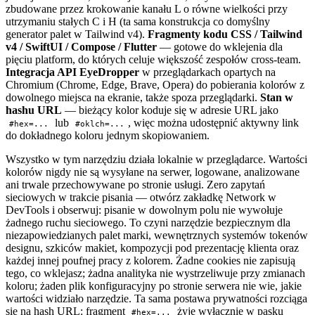
zbudowane przez krokowanie kanału L o równe wielkości przy
utrzymaniu stałych C i H (ta sama konstrukcja co domyślny
generator palet w Tailwind v4).
Fragmenty kodu CSS / Tailwind
v4 / SwiftUI / Compose / Flutter
— gotowe do wklejenia dla
pięciu platform, do których celuje większość zespołów cross-team.
Integracja API EyeDropper
w przeglądarkach opartych na
Chromium (Chrome, Edge, Brave, Opera) do pobierania kolorów z
dowolnego miejsca na ekranie, także spoza przeglądarki.
Stan w
hashu URL
— bieżący kolor koduje się w adresie URL jako
lub
, więc można udostępnić aktywny link
#hex=...
#oklch=...
do dokładnego koloru jednym skopiowaniem.
Wszystko w tym narzędziu działa lokalnie w przeglądarce. Wartości
kolorów nigdy nie są wysyłane na serwer, logowane, analizowane
ani trwale przechowywane po stronie usługi. Zero zapytań
sieciowych w trakcie pisania — otwórz zakładkę Network w
DevTools i obserwuj: pisanie w dowolnym polu nie wywołuje
żadnego ruchu sieciowego. To czyni narzędzie bezpiecznym dla
niezapowiedzianych palet marki, wewnętrznych systemów tokenów
designu, szkiców makiet, kompozycji pod prezentację klienta oraz
każdej innej poufnej pracy z kolorem. Żadne cookies nie zapisują
tego, co wklejasz; żadna analityka nie wystrzeliwuje przy zmianach
koloru; żaden plik konfiguracyjny po stronie serwera nie wie, jakie
wartości widziało narzędzie. Ta sama postawa prywatności rozciąga
się na hash URL: fragment
żyje wyłącznie w pasku
#hex=...