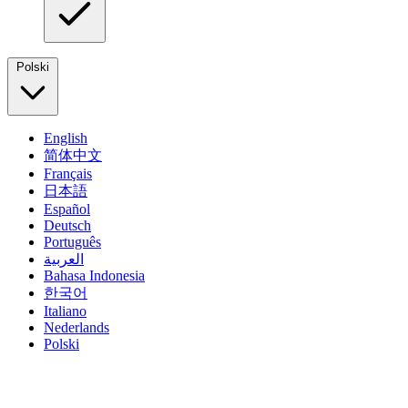
Polski
English
简体中文
Français
日本語
Español
Deutsch
Português
العربية
Bahasa Indonesia
한국어
Italiano
Nederlands
Polski