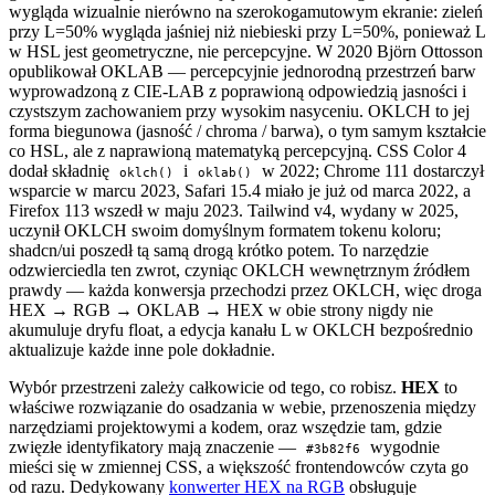
wygląda wizualnie nierówno na szerokogamutowym ekranie: zieleń
przy L=50% wygląda jaśniej niż niebieski przy L=50%, ponieważ L
w HSL jest geometryczne, nie percepcyjne. W 2020 Björn Ottosson
opublikował OKLAB — percepcyjnie jednorodną przestrzeń barw
wyprowadzoną z CIE-LAB z poprawioną odpowiedzią jasności i
czystszym zachowaniem przy wysokim nasyceniu. OKLCH to jej
forma biegunowa (jasność / chroma / barwa), o tym samym kształcie
co HSL, ale z naprawioną matematyką percepcyjną. CSS Color 4
dodał składnię
i
w 2022; Chrome 111 dostarczył
oklch()
oklab()
wsparcie w marcu 2023, Safari 15.4 miało je już od marca 2022, a
Firefox 113 wszedł w maju 2023. Tailwind v4, wydany w 2025,
uczynił OKLCH swoim domyślnym formatem tokenu koloru;
shadcn/ui poszedł tą samą drogą krótko potem. To narzędzie
odzwierciedla ten zwrot, czyniąc OKLCH wewnętrznym źródłem
prawdy — każda konwersja przechodzi przez OKLCH, więc droga
HEX → RGB → OKLAB → HEX w obie strony nigdy nie
akumuluje dryfu float, a edycja kanału L w OKLCH bezpośrednio
aktualizuje każde inne pole dokładnie.
Wybór przestrzeni zależy całkowicie od tego, co robisz.
HEX
to
właściwe rozwiązanie do osadzania w webie, przenoszenia między
narzędziami projektowymi a kodem, oraz wszędzie tam, gdzie
zwięzłe identyfikatory mają znaczenie —
wygodnie
#3b82f6
mieści się w zmiennej CSS, a większość frontendowców czyta go
od razu. Dedykowany
konwerter HEX na RGB
obsługuje