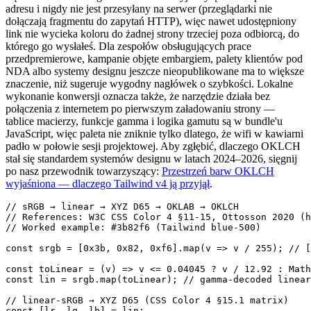
adresu i nigdy nie jest przesyłany na serwer (przeglądarki nie
dołączają fragmentu do zapytań HTTP), więc nawet udostępniony
link nie wycieka koloru do żadnej strony trzeciej poza odbiorcą, do
którego go wysłałeś. Dla zespołów obsługujących prace
przedpremierowe, kampanie objęte embargiem, palety klientów pod
NDA albo systemy designu jeszcze nieopublikowane ma to większe
znaczenie, niż sugeruje wygodny nagłówek o szybkości. Lokalne
wykonanie konwersji oznacza także, że narzędzie działa bez
połączenia z internetem po pierwszym załadowaniu strony —
tablice macierzy, funkcje gamma i logika gamutu są w bundle'u
JavaScript, więc paleta nie zniknie tylko dlatego, że wifi w kawiarni
padło w połowie sesji projektowej. Aby zgłębić, dlaczego OKLCH
stał się standardem systemów designu w latach 2024–2026, sięgnij
po nasz przewodnik towarzyszący:
Przestrzeń barw OKLCH
wyjaśniona — dlaczego Tailwind v4 ją przyjął
.
// sRGB → linear → XYZ D65 → OKLAB → OKLCH

// References: W3C CSS Color 4 §11-15, Ottosson 2020 (h
// Worked example: #3b82f6 (Tailwind blue-500)

const srgb = [0x3b, 0x82, 0xf6].map(v => v / 255); // [
const toLinear = (v) => v <= 0.04045 ? v / 12.92 : Math
const lin = srgb.map(toLinear); // gamma-decoded linear
// linear-sRGB → XYZ D65 (CSS Color 4 §15.1 matrix)

const [lr, lg, lb] = lin;
