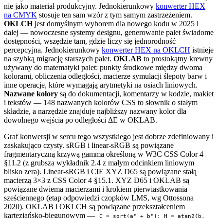
nie jako materiał produkcyjny. Jednokierunkowy
konwerter HEX
na CMYK
stosuje ten sam wzór z tym samym zastrzeżeniem.
OKLCH
jest domyślnym wyborem dla nowego kodu w 2025 i
dalej — nowoczesne systemy designu, generowanie palet świadome
dostępności, wszędzie tam, gdzie liczy się jednorodność
percepcyjna. Jednokierunkowy
konwerter HEX na OKLCH
istnieje
na szybką migrację starszych palet.
OKLAB
to prostokątny krewny
używany do matematyki palet: punkty środkowe między dwoma
kolorami, obliczenia odległości, macierze symulacji ślepoty barw i
inne operacje, które wymagają arytmetyki na osiach liniowych.
Nazwane kolory
są do dokumentacji, komentarzy w kodzie, makiet
i tekstów — 148 nazwanych kolorów CSS to słownik o stałym
składzie, a narzędzie znajduje najbliższy nazwany kolor dla
dowolnego wejścia po odległości ΔE w OKLAB.
Graf konwersji w sercu tego wszystkiego jest dobrze zdefiniowany i
zaskakująco czysty. sRGB i linear-sRGB są powiązane
fragmentaryczną krzywą gamma określoną w W3C CSS Color 4
§11.2 (z grubsza wykładnik 2.4 z małym odcinkiem liniowym
blisko zera). Linear-sRGB i CIE XYZ D65 są powiązane stałą
macierzą 3×3 z CSS Color 4 §15.1. XYZ D65 i OKLAB są
powiązane dwiema macierzami i krokiem pierwiastkowania
sześciennego (etap odpowiedzi czopków LMS, wg Ottossona
2020). OKLAB i OKLCH są powiązane przekształceniem
kartezjańsko-biegunowym —
C = sqrt(a² + b²); H = atan2(b,