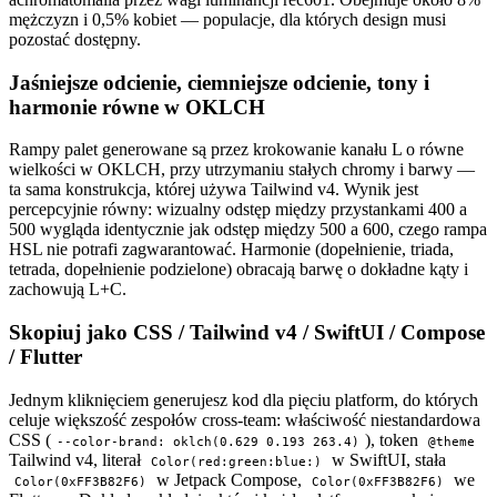
mężczyzn i 0,5% kobiet — populacje, dla których design musi
pozostać dostępny.
Jaśniejsze odcienie, ciemniejsze odcienie, tony i
harmonie równe w OKLCH
Rampy palet generowane są przez krokowanie kanału L o równe
wielkości w OKLCH, przy utrzymaniu stałych chromy i barwy —
ta sama konstrukcja, której używa Tailwind v4. Wynik jest
percepcyjnie równy: wizualny odstęp między przystankami 400 a
500 wygląda identycznie jak odstęp między 500 a 600, czego rampa
HSL nie potrafi zagwarantować. Harmonie (dopełnienie, triada,
tetrada, dopełnienie podzielone) obracają barwę o dokładne kąty i
zachowują L+C.
Skopiuj jako CSS / Tailwind v4 / SwiftUI / Compose
/ Flutter
Jednym kliknięciem generujesz kod dla pięciu platform, do których
celuje większość zespołów cross-team: właściwość niestandardowa
CSS (
), token
--color-brand: oklch(0.629 0.193 263.4)
@theme
Tailwind v4, literał
w SwiftUI, stała
Color(red:green:blue:)
w Jetpack Compose,
we
Color(0xFF3B82F6)
Color(0xFF3B82F6)