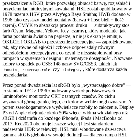
przekształcenia RGB, które pozwalają obracać barwę, rozjaśniać i
przyciemniać intuicyjnymi suwakami. HSL został opublikowany w
1978 razem z HSV przez Alvy'ego Raya Smitha; HWB dodano w
1996 jako czystszy model mentalny (barwa + ilość bieli + ilość
czerni). CMYK to abstrakcja procesu druku — subtraktywny stos
farb (Cyan, Magenta, Yellow, Key=czarny), który modeluje, jak
farba pochłania światło na papierze, a nie jak ekran je emituje.
OKLCH i OKLAB to przestrzenie percepcyjne — zaprojektowane
tak, aby równe odległości liczbowe odpowiadały równym
odległościom percepcyjnym, co czyni je niezastąpionymi przy
rampach w systemach designu i matematyce dostępności. Nazwane
kolory to spadek po CSS: 148 nazw SVG/CSS3, takich jak
,
czy
, które dostarcza każda
tomato
rebeccapurple
slategray
przeglądarka.
Przez ponad dwadzieścia lat sRGB było „wystarczająco dobre” —
to standard IEC z 1996 zbudowany wokół podstawowych
luminoforów monitorów CRT z tamtych czasów. Po cichu
wyznaczał górną granicę tego, co kolor w webie mógł oznaczać. A
potem szerokogamutowe wyświetlacze rozbiły to założenie. Display
P3 od Apple obejmuje około 50% więcej widma widzialnego niż
sRGB i dziś trafia do każdego iPhone'a, iPada i MacBooka od
2017. Rec2020 obejmuje jeszcze więcej i jest standardem
nadawania HDR w telewizji. HSL miał wbudowane dziwactwa
gamma sRGB głęboko w swojej definicji — dlatego rampa HSL