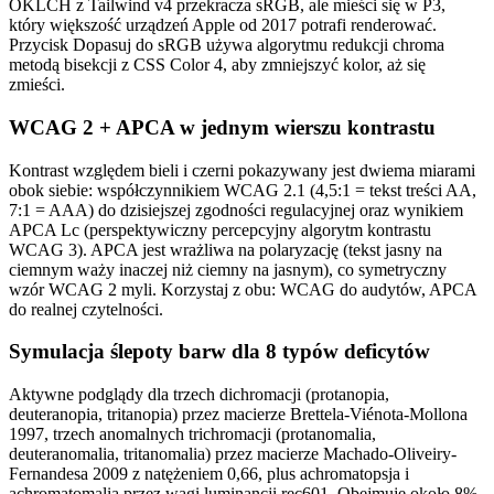
OKLCH z Tailwind v4 przekracza sRGB, ale mieści się w P3,
który większość urządzeń Apple od 2017 potrafi renderować.
Przycisk Dopasuj do sRGB używa algorytmu redukcji chroma
metodą bisekcji z CSS Color 4, aby zmniejszyć kolor, aż się
zmieści.
WCAG 2 + APCA w jednym wierszu kontrastu
Kontrast względem bieli i czerni pokazywany jest dwiema miarami
obok siebie: współczynnikiem WCAG 2.1 (4,5:1 = tekst treści AA,
7:1 = AAA) do dzisiejszej zgodności regulacyjnej oraz wynikiem
APCA Lc (perspektywiczny percepcyjny algorytm kontrastu
WCAG 3). APCA jest wrażliwa na polaryzację (tekst jasny na
ciemnym waży inaczej niż ciemny na jasnym), co symetryczny
wzór WCAG 2 myli. Korzystaj z obu: WCAG do audytów, APCA
do realnej czytelności.
Symulacja ślepoty barw dla 8 typów deficytów
Aktywne podglądy dla trzech dichromacji (protanopia,
deuteranopia, tritanopia) przez macierze Brettela-Viénota-Mollona
1997, trzech anomalnych trichromacji (protanomalia,
deuteranomalia, tritanomalia) przez macierze Machado-Oliveiry-
Fernandesa 2009 z natężeniem 0,66, plus achromatopsja i
achromatomalia przez wagi luminancji rec601. Obejmuje około 8%