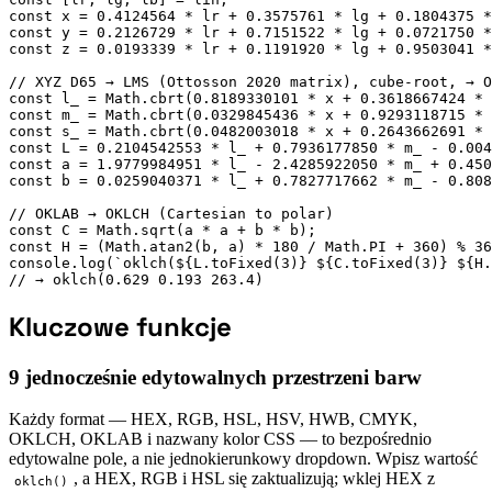
const x = 0.4124564 * lr + 0.3575761 * lg + 0.1804375 *
const y = 0.2126729 * lr + 0.7151522 * lg + 0.0721750 *
const z = 0.0193339 * lr + 0.1191920 * lg + 0.9503041 *
// XYZ D65 → LMS (Ottosson 2020 matrix), cube-root, → O
const l_ = Math.cbrt(0.8189330101 * x + 0.3618667424 * 
const m_ = Math.cbrt(0.0329845436 * x + 0.9293118715 * 
const s_ = Math.cbrt(0.0482003018 * x + 0.2643662691 * 
const L = 0.2104542553 * l_ + 0.7936177850 * m_ - 0.004
const a = 1.9779984951 * l_ - 2.4285922050 * m_ + 0.450
const b = 0.0259040371 * l_ + 0.7827717662 * m_ - 0.808
// OKLAB → OKLCH (Cartesian to polar)

const C = Math.sqrt(a * a + b * b);

const H = (Math.atan2(b, a) * 180 / Math.PI + 360) % 36
console.log(`oklch(${L.toFixed(3)} ${C.toFixed(3)} ${H.
// → oklch(0.629 0.193 263.4)
Kluczowe funkcje
9 jednocześnie edytowalnych przestrzeni barw
Każdy format — HEX, RGB, HSL, HSV, HWB, CMYK,
OKLCH, OKLAB i nazwany kolor CSS — to bezpośrednio
edytowalne pole, a nie jednokierunkowy dropdown. Wpisz wartość
, a HEX, RGB i HSL się zaktualizują; wklej HEX z
oklch()