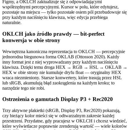
Figmy, a OKLCH zaktualizuje się z odpowiadającymi
współrzędnymi percepcyjnymi. Kursor w polu, które edytujesz,
pozostaje na miejscu — tylko pozostałe osiem pól przebudowuje się
przy każdym naciśnięciu klawisza, więc edycja przebiega
naturalnie.
OKLCH jako źródło prawdy — bit-perfect
konwersja w obie strony
Wewnętrzna kanoniczna reprezentacja to OKLCH — percepcyjnie
jednorodna biegunowa forma OKLAB (Ottosson 2020). Każdy
inny format jest z niej wyprowadzany przy każdym naciśnięciu
klawisza. Dzięki temu droga HEX → RGB → HSL → OKLAB →
HEX w obie strony nie kumuluje dryfu float — oryginalny HEX
wraca niezmieniony. Starsze konwertery, które trasują przez HSL
lub sRGB, akumulują błąd zaokrąglenia na każdym kroku; to
narzędzie tego nie robi.
Ostrzeżenia o gamutach Display P3 + Rec2020
Trzy aktywne plakietki (sRGB, Display P3, Rec2020) pokazują,
czy bieżący kolor mieści się w odtwarzalnym zakresie każdej
przestrzeni. Przydatne, gdy pracujesz w OKLCH i chcesz wiedzieć,
które wyświetlacze poprawnie zrenderują wartość — wiele kolorów