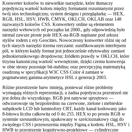
Konwerter kolorów to niewielkie narzędzie, które tłumaczy
pojedynczą wartość koloru między formatami rozumianymi przez
twój stos technologiczny, system designu i przeglądarkę — HEX,
RGB, HSL, HSV, HWB, CMYK, OKLCH, OKLAB oraz 148
nazwanych kolorów CSS. Konwertery online są elementem
narzędzi webowych od początku lat 2000., gdy odpowiedzią było
niemal zawsze proste pole HEX-na-RGB napisane pod arkusz
stylów rodem z ery Geocities. Nowoczesny konwerter różni się od
tych starych narzędzi trzema rzeczami: zunifikowanym interfejsem
pól, w którym każdy format jest jednocześnie edytowalny zamiast
jednokierunkowego dropdownu; źródłem prawdy w OKLCH, które
trzyma kanoniczną wartość wewnętrznie, dzięki czemu konwersja
w obie strony pozostaje bit-stabilna; oraz percepcyjną matematyką
osadzoną w specyfikacji W3C CSS Color 4 zamiast w
pogmatwanej gamma-arytmetyce HSL z generacji 2003.
Różne przestrzenie barw istnieją, ponieważ różne problemy
wymagają różnych reprezentacji, a żadna pojedyncza przestrzeń nie
jest dobra do wszystkiego. RGB jest natywne sprzętowo —
odwzorowuje się bezpośrednio na czerwone, zielone i niebieskie
subpiksele LCD lub luminofory CRT, każdy kanał kodowany jako
8-bitowa liczba całkowita od 0 do 255. HEX to po prostu RGB w
systemie szesnastkowym, upakowany w sześcioznakowy ciąg do
zwięzłego CSS i przenoszenia między Figmą a kodem. HSL, HSV i
HWB to przestrzenie kognitywno-projektowe — cylindryczne