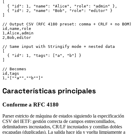
[

  { "id": 1, "name": "Alice", "role": "admin" },

  { "id": 2, "name": "Bob", "role": "editor" }

]

// Output CSV (RFC 4180 preset: comma + CRLF + no BOM)

id,name,role

1,Alice,admin

2,Bob,editor

// Same input with Stringify mode + nested data

[

  { "id": 1, "tags": ["a", "b"] }

]

// Becomes

id,tags

1,"[""a"",""b""]"
Características principales
Conforme a RFC 4180
Parser estricto de máquina de estados siguiendo la especificación
CSV del IETF: gestión correcta de campos entrecomillados,
delimitadores incrustados, CR/LF incrustados y comillas dobles
escapadas (duplicadas). La salida hace ida y vuelta limpiamente a