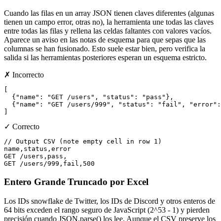
Cuando las filas en un array JSON tienen claves diferentes (algunas
tienen un campo error, otras no), la herramienta une todas las claves
entre todas las filas y rellena las celdas faltantes con valores vacíos.
Aparece un aviso en las notas de esquema para que sepas que las
columnas se han fusionado. Esto suele estar bien, pero verifica la
salida si las herramientas posteriores esperan un esquema estricto.
✗ Incorrecto
[

  {"name": "GET /users", "status": "pass"},

  {"name": "GET /users/999", "status": "fail", "error":
]
✓ Correcto
// Output CSV (note empty cell in row 1)

name,status,error

GET /users,pass,

GET /users/999,fail,500
Entero Grande Truncado por Excel
Los IDs snowflake de Twitter, los IDs de Discord y otros enteros de
64 bits exceden el rango seguro de JavaScript (2^53 - 1) y pierden
precisión cuando JSON.parse() los lee. Aunque el CSV preserve los