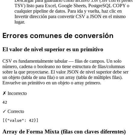
Descargar para guardarlo como archivo .csv (.tsv con el preset
TSV) listo para Excel, Google Sheets, PostgreSQL COPY o
cualquier pipeline de datos. Para ida y vuelta, haz clic en
Invertir dirección para convertir CSV a JSON en el mismo
lugar.
Errores comunes de conversión
El valor de nivel superior es un primitivo
CSV es fundamentalmente tabular — filas de campos. Un solo
número, cadena o booleano no tiene estructura de filas/columnas
sobre la que proyectarse. El valor JSON de nivel superior debe ser
un objeto (tabla de una fila) o un array (tabla de múltiples filas).
Envuelve un primitivo en un objeto o array primero.
✗ Incorrecto
42
✓ Correcto
[{"value": 42}]
Array de Forma Mixta (filas con claves diferentes)