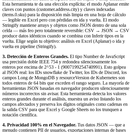
Esta herramienta te da una elección explícita: el modo Aplanar emite
claves con puntos (customer.address.city) y claves indexadas
(items.0.sku) para la disposición más limpia en una hoja de cálculo
— legible en Excel pero con pérdidas en ida y vuelta. El modo
Stringify mantiene arrays y objetos como JSON dentro de una sola
celda — más feo pero totalmente reversible: CSV → JSON → CSV
produce datos idénticos cuando se combina con Inferir tipos en la
vuelta. Elige según tu objetivo: análisis en Excel (Aplanar) o ida y
vuelta en pipeline (Stringify).
3. Detección de Enteros Grandes.
El tipo Number de JavaScript
usa precisión doble IEEE 754 y redondea silenciosamente los
enteros por encima de 2^53 - 1 (9007199254740991). Esto golpea
al JSON real: los IDs snowflake de Twitter, los IDs de Discord, los
campos Long de MongoDB y resourceVersion de Kubernetes son
todos enteros de 64 bits que exceden el rango seguro. La mayoría de
herramientas JSON basadas en navegador producen silenciosamente
números incorrectos sin avisar. Esta herramienta detecta los valores
enteros grandes durante el análisis, muestra un aviso listando los
campos afectados y preserva los dígitos originales como cadenas en
la salida CSV para que Excel y Google Sheets no los trunquen a
notación científica.
4. Privacidad 100% en el Navegador.
Tus datos JSON — que a
menudo contienen PII de usuarios, exportaciones internas de bases