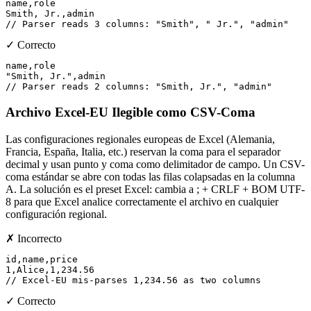
name,role

Smith, Jr.,admin

// Parser reads 3 columns: "Smith", " Jr.", "admin"
✓ Correcto
name,role

"Smith, Jr.",admin

// Parser reads 2 columns: "Smith, Jr.", "admin"
Archivo Excel-EU Ilegible como CSV-Coma
Las configuraciones regionales europeas de Excel (Alemania,
Francia, España, Italia, etc.) reservan la coma para el separador
decimal y usan punto y coma como delimitador de campo. Un CSV-
coma estándar se abre con todas las filas colapsadas en la columna
A. La solución es el preset Excel: cambia a ; + CRLF + BOM UTF-
8 para que Excel analice correctamente el archivo en cualquier
configuración regional.
✗ Incorrecto
id,name,price

1,Alice,1,234.56

// Excel-EU mis-parses 1,234.56 as two columns
✓ Correcto