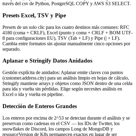
través del csv de Python, PostgreSQL COPY y AWS S3 SELECT.
Presets Excel, TSV y Pipe
Presets de un solo clic para los cuatro destinos más comunes: RFC
4180 (coma + CRLF), Excel (punto y coma + CRLF + BOM UTF-
8 para configuraciones EU), TSV (Tab + LF) y Pipe (| + LF).
Cambia entre formatos sin ajustar manualmente cinco opciones por
separado.
Aplanar o Stringify Datos Anidados
Gestión explícita de anidados: Aplanar emite claves con puntos
(customer.address.city) para un análisis limpio en hojas de cálculo,
Stringify mantiene arrays y objetos como JSON dentro de una celda
para ida y vuelta sin pérdidas. Elige según necesites análisis en
Excel o ida y vuelta en pipeline.
Detección de Enteros Grandes
Los enteros por encima de 2^53 se detectan durante el análisis y se
preservan como cadenas en el CSV — los IDs de Twitter, los
snowflakes de Discord, los campos Long de MongoDB y
resourceVersion de K8s permanecen exactos en lugar de ser