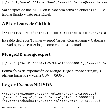
[{"id":1,"name":"Alice Chen","email":"alice@example.com
Salida típica de una API. Con la cabecera activada obtienes un CSV
tabular limpio y listo para Excel.
API de Issues de GitHub
[{"id":1001,"title":"Bug: login redirects to 404","sta
Extraído de /repos/{owner}/{repo}/issues. Con Aplanar y Cabecera
activadas, expone user.login como columna aplanada.
MongoDB mongoexport
[{"_id":{"$oid":"6634a1b2c3d4e5f600000001"},"email":"al
Forma típica de exportación de Mongo. Elige el modo Stringify si
planeas hacer ida y vuelta CSV→JSON.
Log de Eventos NDJSON
{"event":"signup","user":"alice","ts":1715000000}

{"event":"login","user":"alice","ts":1715000060}

{"event":"checkout","user":"alice","ts":1715000300}