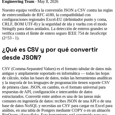
Engineering Team
· May 8, 2026
Nuestro equipo verifica la conversión JSON a CSV contra las reglas
de entrecomillado de RFC 4180, la compatibilidad con
configuraciones regionales Excel-EU (delimitador punto y coma,
CRLF, BOM UTF-8) y la seguridad de ida y vuelta con el modo
Stringify para datos anidados. La detección de enteros grandes se
verifica contra el límite de entero seguro IEEE 754 de JavaScript
(2^53 - 1).
¿Qué es CSV y por qué convertir
desde JSON?
CSV (Comma-Separated Values) es el formato tabular de datos más
antiguo y ampliamente soportado en informática — todas las hojas
de cálculo, todas las bases de datos, todas las herramientas analíticas
y la mayoría de los lenguajes de programación tienen soporte CSV
de primera clase. JSON, en cambio, es el formato universal para
respuestas de API, configuración e intercambio de datos
estructurados. Convertir entre ambos es una de las tareas más
comunes en ingeniería de datos: recibes JSON de una API o de una
base de datos NoSQL y necesitas un CSV para cargar en Excel para
análisis, en una tabla de Postgres mediante COPY o en un almacén
BigQuery / Snowflake. Esta herramienta está construida para esa