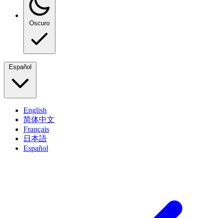
Oscuro
Español
English
简体中文
Français
日本語
Español