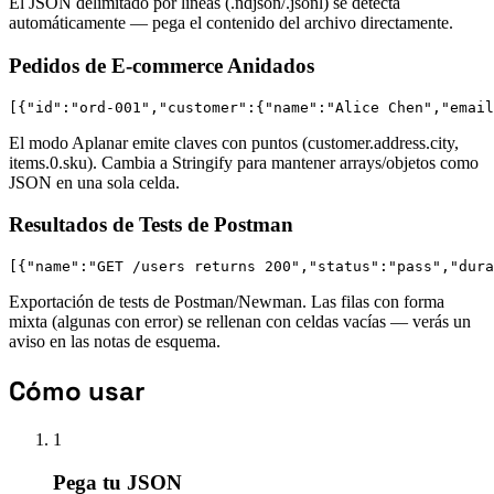
El JSON delimitado por líneas (.ndjson/.jsonl) se detecta
automáticamente — pega el contenido del archivo directamente.
Pedidos de E-commerce Anidados
[{"id":"ord-001","customer":{"name":"Alice Chen","email
El modo Aplanar emite claves con puntos (customer.address.city,
items.0.sku). Cambia a Stringify para mantener arrays/objetos como
JSON en una sola celda.
Resultados de Tests de Postman
[{"name":"GET /users returns 200","status":"pass","dura
Exportación de tests de Postman/Newman. Las filas con forma
mixta (algunas con error) se rellenan con celdas vacías — verás un
aviso en las notas de esquema.
Cómo usar
1
Pega tu JSON