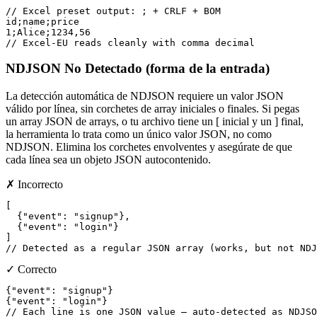
// Excel preset output: ; + CRLF + BOM

id;name;price

1;Alice;1234,56

// Excel-EU reads cleanly with comma decimal
NDJSON No Detectado (forma de la entrada)
La detección automática de NDJSON requiere un valor JSON
válido por línea, sin corchetes de array iniciales o finales. Si pegas
un array JSON de arrays, o tu archivo tiene un [ inicial y un ] final,
la herramienta lo trata como un único valor JSON, no como
NDJSON. Elimina los corchetes envolventes y asegúrate de que
cada línea sea un objeto JSON autocontenido.
✗ Incorrecto
[

  {"event": "signup"},

  {"event": "login"}

]

// Detected as a regular JSON array (works, but not NDJ
✓ Correcto
{"event": "signup"}

{"event": "login"}

// Each line is one JSON value — auto-detected as NDJSO