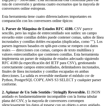
ruta de conversión y gestiona cuatro escenarios que la mayoría de
conversores online estropean.
Esta herramienta tiene cuatro diferenciadores importantes en
comparación con los conversores online típicos:
1. Parser de Máquina de Estados RFC 4180.
CSV parece
sencillo, pero las reglas de entrecomillado son sutiles: un campo
envuelto entre comillas dobles puede contener comas, saltos de línea
incrustados y comillas dobles escapadas (duplicadas, como ""). Los
parsers ingenuos basados en split-por-coma se rompen con datos
reales — direcciones con comas, campos de texto multilínea y
valores entrecomillados que contienen comillas. Esta herramienta
implementa un parser de máquina de estados adecuado siguiendo
RFC 4180 (la especificación del IETF para CSV), gestionando
correctamente campos entrecomillados, delimitadores incrustados,
finales de línea incrustados y comillas escapadas en ambas
direcciones. La salida es reversible mediante el módulo csv de
Python, PostgreSQL COPY, AWS S3 SELECT y cualquier parser
conforme.
2. Aplanar de Un Solo Sentido / Stringify Reversible.
El JSON
anidado es fundamentalmente incompatible con la forma tabular
plana del CSV, y la mayoría de conversores corrompen
silenciosamente los datos al toparse con un objeto o array anidado.