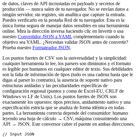
de datos, claves de API incrustadas en payloads y secretos de
producción — nunca salen de tu navegador. No se envían datos a
ningún servidor, sin registro, sin analítica que capture la entrada.
Puedes verificarlo en la pestaña Red de tu navegador. Esta es la
única forma segura de manejar datos sensibles en una herramienta
online. Mira la dirección inversa haciendo clic en Invertir o usa
nuestro
Convertidor JSON a YAML
complementario cuando tu
objetivo sea YAML. ¿Necesitas validar JSON antes de convertir?
Prueba nuestro
Formateador JSON
.
Los puntos fuertes de CSV son la universalidad y la simplicidad:
cualquier herramienta lo lee, los parsers son diminutos y el formato
es legible por humanos en cualquier editor de texto. Sus debilidades
son la falta de información de tipos (todo es una cadena hasta que le
digas al parser lo contrario), la ausencia de soporte nativo para
estructuras anidadas y las peculiaridades específicas de
configuración regional (puntos y coma de Excel-EU, CRLF de
Windows vs LF de Unix). Los puntos fuertes de JSON son
exactamente los opuestos: tipos precisos, anidamiento nativo y una
especificación estricta que se analiza de forma idéntica en todas
partes. La herramienta correcta depende del consumidor: humano
leyendo una hoja de cálculo → CSV, máquina consumiendo una
API → JSON. Este conversor cubre el puente en ambas direcciones.
// Input JSON
