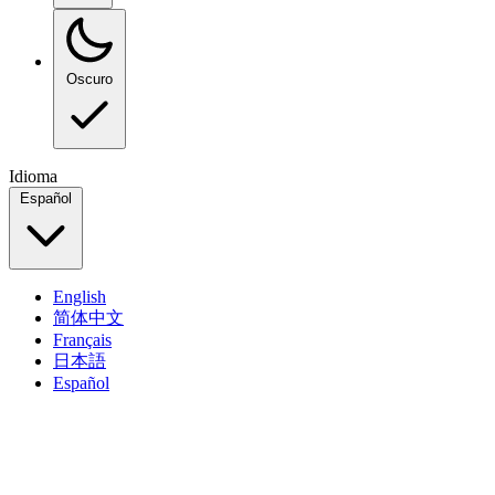
Oscuro
Idioma
Español
English
简体中文
Français
日本語
Español