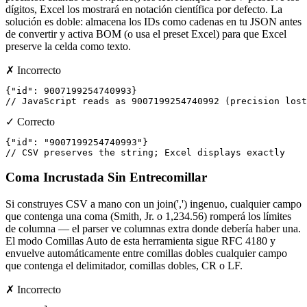
dígitos, Excel los mostrará en notación científica por defecto. La
solución es doble: almacena los IDs como cadenas en tu JSON antes
de convertir y activa BOM (o usa el preset Excel) para que Excel
preserve la celda como texto.
✗ Incorrecto
{"id": 9007199254740993}

// JavaScript reads as 9007199254740992 (precision lost
✓ Correcto
{"id": "9007199254740993"}

// CSV preserves the string; Excel displays exactly
Coma Incrustada Sin Entrecomillar
Si construyes CSV a mano con un join(',') ingenuo, cualquier campo
que contenga una coma (Smith, Jr. o 1,234.56) romperá los límites
de columna — el parser ve columnas extra donde debería haber una.
El modo Comillas Auto de esta herramienta sigue RFC 4180 y
envuelve automáticamente entre comillas dobles cualquier campo
que contenga el delimitador, comillas dobles, CR o LF.
✗ Incorrecto