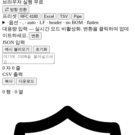
브라우저 실행
무료
⇄
방향 전환
프리셋
RFC 4180
Excel
TSV
Pipe
옵션 ·
, · auto · LF · header · no BOM · flatten
대용량 입력 — 실시간 모드 비활성화. 변환을 클릭하여 업데
이트하세요.
변환
JSON 입력
예시 불러오기
초기화
0
자
0
줄
CSV 출력
복사
다운로드
0 행 · 0 열