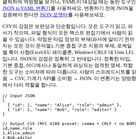
클릭하여 역방향을 보거나, YAML이 대상일 때는 동반 도구인
JSON to YAML 변환기
를 사용하세요. 변환하기 전에 JSON을
검증해야 한다면
JSON 포맷터
를 사용해보세요.
CSV의 강점은 보편성과 단순함입니다. 모든 도구가 읽고, 파
서가 작으며, 파일 형식이 모든 텍스트 편집기에서 사람이 읽
을 수 있습니다. 약점은 타입 정보의 부재(파서에 알리기 전까
지는 모든 것이 문자열), 기본 중첩 구조 지원의 부재, 로케일
별 특이 사항(Excel-EU 세미콜론, Windows CRLF 대 Unix LF)
입니다. JSON의 강점은 정확히 그 반대입니다. 정확한 타입,
기본 중첩, 어디에서나 동일하게 파싱되는 엄격한 명세. 적합
한 도구는 소비자에 따라 다릅니다. 사람이 스프레드시트를 읽
음 → CSV, 기계가 API를 소비함 → JSON. 이 변환기는 양방향
에서 다리 역할을 합니다.
// Input JSON

[

  { "id": 1, "name": "Alice", "role": "admin" },

  { "id": 2, "name": "Bob", "role": "editor" }

]

// Output CSV (RFC 4180 preset: comma + CRLF + no BOM)

id,name,role

1,Alice,admin

2,Bob,editor
