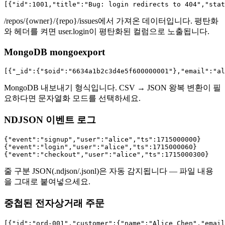
[{"id":1001,"title":"Bug: login redirects to 404","sta
/repos/{owner}/{repo}/issues에서 가져온 데이터입니다. 평탄화
와 헤더를 켜면 user.login이 평탄화된 컬럼으로 노출됩니다.
MongoDB mongoexport
[{"_id":{"$oid":"6634a1b2c3d4e5f600000001"},"email":"al
MongoDB 내보내기 형식입니다. CSV → JSON 왕복 변환이 필
요하다면 문자열화 모드를 선택하세요.
NDJSON 이벤트 로그
{"event":"signup","user":"alice","ts":1715000000}

{"event":"login","user":"alice","ts":1715000060}

{"event":"checkout","user":"alice","ts":1715000300}
줄 구분 JSON(.ndjson/.jsonl)은 자동 감지됩니다 — 파일 내용
을 그대로 붙여넣으세요.
중첩된 전자상거래 주문
[{"id":"ord-001","customer":{"name":"Alice Chen","email