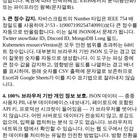
성합니다. 목표에 따라 선택하세요. Excel에서의 분석(평탄화)
또는 파이프라인 왕복(문자열화).
3. 큰 정수 감지.
자바스크립트의 Number 타입은 IEEE 754 배
정밀도를 사용하며 2^53 - 1(9007199254740991)보다 큰 정수를
자동으로 반올림합니다. 이는 실제 JSON에서 문제가 됩니다.
Twitter snowflake ID, Discord ID, MongoDB Long 필드,
Kubernetes resourceVersion은 모두 안전 범위를 초과하는 64비
트 정수입니다. 대부분의 브라우저 기반 JSON 도구는 경고 없
이 잘못된 숫자를 자동으로 생성합니다. 이 도구는 파싱 중에
큰 정수 값을 감지하고, 영향받은 필드를 나열하는 경고 배너
를 표시하며, 원래 숫자를 CSV 출력에 문자열로 보존하므로
Excel과 Google Sheets가 이를 지수 표기법으로 잘라내지 않습
니다.
4. 100% 브라우저 기반 개인 정보 보호.
JSON 데이터 — 종종
사용자 PII, 내부 데이터베이스 내보내기, 페이로드에 포함된
API 키, 프로덕션 시크릿이 들어있음 — 가 브라우저를 벗어나
지 않습니다. 어떤 서버로도 데이터가 전송되지 않고, 로깅도
없으며, 입력을 캡처하는 분석 도구도 없습니다. 브라우저의
네트워크 탭에서 확인할 수 있습니다. 이는 웹 도구에서 민감
한 데이터를 처리하는 유일한 안전한 방법입니다. 방향 전환을