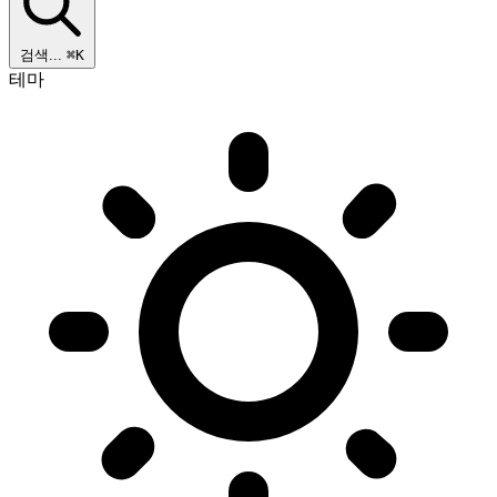
검색...
⌘K
테마