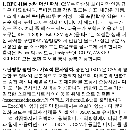
1. RFC 4180 상태 머신 파서.
CSV는 단순해 보이지만 인용 규
칙은 미묘합니다. 큰따옴표로 감싼 필드는 쉼표, 내장된 개행,
이스케이프된 큰따옴표(두 번 작성, "")를 포함할 수 있습니다.
단순 쉼표 분할 파서는 실제 데이터에서 깨집니다 — 쉼표가
있는 주소, 여러 줄 텍스트 필드, 따옴표가 포함된 인용 값. 이
도구는 RFC 4180(IETF의 CSV 명세)을 따르는 적절한 상태 머
신 파서를 구현하며, 양방향에서 인용된 필드, 내장된 구분자,
내장된 줄 끝, 이스케이프된 따옴표를 올바르게 처리합니다.
출력은 Python의 csv 모듈, PostgreSQL COPY, AWS S3
SELECT, 모든 호환 파서를 통해 왕복 가능합니다.
2. 단방향 평탄화 / 가역적 문자열화.
중첩된 JSON은 CSV의 평
탄한 표 형태와 근본적으로 호환되지 않으며, 대부분의 변환기
는 중첩 객체나 배열을 만나면 데이터를 조용히 손상시킵니다.
이 도구는 명시적인 선택을 제공합니다. 평탄화 모드는 가장
깔끔한 스프레드시트 레이아웃을 위해 점으로 연결된 키
(customer.address.city)와 인덱스 키(items.0.sku)를 출력합니다
— Excel에서 읽기 쉽지만 왕복에서는 손실이 있습니다. 문자
열화 모드는 배열과 객체를 한 셀 안에 JSON으로 유지합니다
— 덜 깔끔하지만 완벽하게 왕복합니다. 역방향에서 타입 추론
과 함께 사용하면 CSV → JSON → CSV가 동일한 데이터를 생