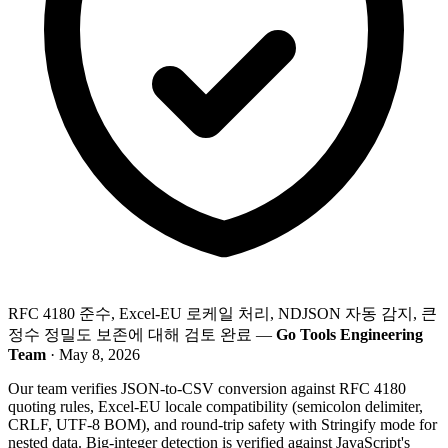
RFC 4180 준수, Excel-EU 로케일 처리, NDJSON 자동 감지, 큰
정수 정밀도 보존에 대해 검토 완료 —
Go Tools Engineering
Team
· May 8, 2026
Our team verifies JSON-to-CSV conversion against RFC 4180
quoting rules, Excel-EU locale compatibility (semicolon delimiter,
CRLF, UTF-8 BOM), and round-trip safety with Stringify mode for
nested data. Big-integer detection is verified against JavaScript's