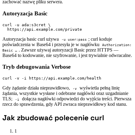
zachować nazwę pliku serwera.
Autoryzacja Basic
curl -u ada:s3cret \

  https://api.example.com/private
Autoryzacja basic curl używa
; curl koduje
-u user:pass
poświadczenia w Base64 i przesyła je w nagłówku
Authorization:
. Zawsze używaj autoryzacji Basic przez HTTPS —
Basic …
Base64 to kodowanie, nie szyfrowanie, i jest trywialnie odwracalne.
Tryb debugowania Verbose
curl -v -i https://api.example.com/health
Gdy żądanie działa nieprawidłowo,
wyświetla pełną linię
-v
żądania, wszystkie wysłane i odebrane nagłówki oraz uzgadnianie
TLS;
dołącza nagłówki odpowiedzi do wyjścia treści. Pierwsza
-i
rzecz do sprawdzenia, gdy API zwraca nieprawidłowy kod stanu.
Jak zbudować polecenie curl
1