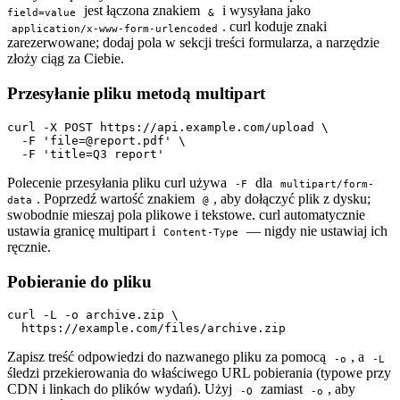
jest łączona znakiem
i wysyłana jako
field=value
&
. curl koduje znaki
application/x-www-form-urlencoded
zarezerwowane; dodaj pola w sekcji treści formularza, a narzędzie
złoży ciąg za Ciebie.
Przesyłanie pliku metodą multipart
curl -X POST https://api.example.com/upload \

  -F 'file=@report.pdf' \

  -F 'title=Q3 report'
Polecenie przesyłania pliku curl używa
dla
-F
multipart/form-
. Poprzedź wartość znakiem
, aby dołączyć plik z dysku;
data
@
swobodnie mieszaj pola plikowe i tekstowe. curl automatycznie
ustawia granicę multipart i
— nigdy nie ustawiaj ich
Content-Type
ręcznie.
Pobieranie do pliku
curl -L -o archive.zip \

  https://example.com/files/archive.zip
Zapisz treść odpowiedzi do nazwanego pliku za pomocą
, a
-o
-L
śledzi przekierowania do właściwego URL pobierania (typowe przy
CDN i linkach do plików wydań). Użyj
zamiast
, aby
-O
-o