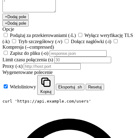
+
Dodaj pole
+
Dodaj pole
Opcje
Podążaj za przekierowaniami (-L)
Wyłącz weryfikację TLS
(-k)
Tryb szczegółowy (-v)
Dołącz nagłówki (-i)
Kompresja (--compressed)
Zapisz do pliku (-o)
Limit czasu połączenia (s)
Proxy (-x)
Wygenerowane polecenie
Wieloliniowy
Eksportuj .sh
Resetuj
Kopiuj
curl 'https://api.example.com/users'