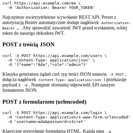
curl https://api.example.com/me \

  -H 'Authorization: Bearer YOUR_TOKEN'
Najczęstsze uwierzytelnione wywołanie REST API. Preset z
autoryzacją Bearer automatycznie dodaje nagłówek
Authorization:
. Aby sprawdzić zawartość JWT przed wysłaniem, wklej
Bearer …
token do naszego dekodera JWT.
POST z treścią JSON
curl -X POST https://api.example.com/users \

  -H 'Content-Type: application/json' \

  -d '{"name":"Ada","role":"admin"}'
Klasyka generatora żądań curl: typ treści JSON ustawia
,
-X POST
dołącza nagłówek
i przekazuje
Content-Type: application/json
payload z
. Następnie sformatuj odpowiedź API naszym
-d
formaterem JSON.
POST z formularzem (urlencoded)
curl -X POST https://api.example.com/login \

  -H 'Content-Type: application/x-www-form-urlencoded' 
  -d 'username=ada&password=s3cret'
Klasyczne przesyłanie formularza HTML. Każda para
-d