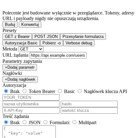
Polecenie jest budowane wyłącznie w przeglądarce. Tokeny, adresy
URL i payloady nigdy nie opuszczają urządzenia.
Buduj
Konwertuj
Presety
GET z Bearer
POST JSON
Przesyłanie formularza
Autoryzacja Basic
Pobierz -o
Verbose debug
Metoda
URL żądania
Parametry zapytania
+
Dodaj parametr
Nagłówki
+
Dodaj nagłówek
Autoryzacja
Brak
Token Bearer
Basic
Nagłówek klucza API
Treść żądania
Brak
JSON
Formularz
Multipart