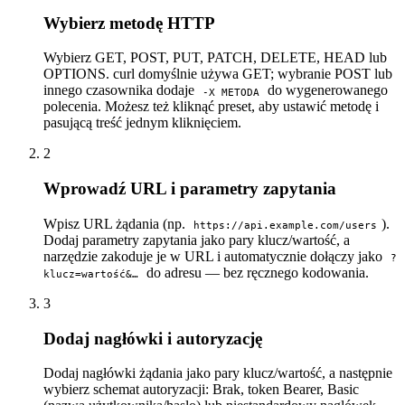
Wybierz metodę HTTP
Wybierz GET, POST, PUT, PATCH, DELETE, HEAD lub
OPTIONS. curl domyślnie używa GET; wybranie POST lub
innego czasownika dodaje
do wygenerowanego
-X METODA
polecenia. Możesz też kliknąć preset, aby ustawić metodę i
pasującą treść jednym kliknięciem.
2
Wprowadź URL i parametry zapytania
Wpisz URL żądania (np.
).
https://api.example.com/users
Dodaj parametry zapytania jako pary klucz/wartość, a
narzędzie zakoduje je w URL i automatycznie dołączy jako
?
do adresu — bez ręcznego kodowania.
klucz=wartość&…
3
Dodaj nagłówki i autoryzację
Dodaj nagłówki żądania jako pary klucz/wartość, a następnie
wybierz schemat autoryzacji: Brak, token Bearer, Basic