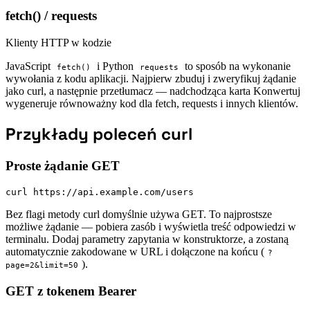
fetch() / requests
Klienty HTTP w kodzie
JavaScript
i Python
to sposób na wykonanie
fetch()
requests
wywołania z kodu aplikacji. Najpierw zbuduj i zweryfikuj żądanie
jako curl, a następnie przetłumacz — nadchodząca karta Konwertuj
wygeneruje równoważny kod dla fetch, requests i innych klientów.
Przykłady poleceń curl
Proste żądanie GET
curl https://api.example.com/users
Bez flagi metody curl domyślnie używa GET. To najprostsze
możliwe żądanie — pobiera zasób i wyświetla treść odpowiedzi w
terminalu. Dodaj parametry zapytania w konstruktorze, a zostaną
automatycznie zakodowane w URL i dołączone na końcu (
?
).
page=2&limit=50
GET z tokenem Bearer