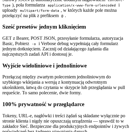
Content-
), pola formularza
i
Type
application/x-www-form-urlencoded
uploady
, w których każde pole można
multipart/form-data
przełączyć na plik z prefiksem
.
@
Sześć presetów jednym kliknięciem
GET z Bearer, POST JSON, przesyłanie formularza, autoryzacja
Basic, Pobierz
i Verbose debug wypełniają cały formularz
-o
jednym dotknięciem. Zacznij od działającego żądania dla
najczęstszych zadań API i dostosuj je.
Wyjście wieloliniowe i jednoliniowe
Przełączaj między zwartym poleceniem jednoliniowym do
szybkiego wklejania a wersją z kontynuacją odwrotnym
ukośnikiem, łatwą do czytania w skrypcie lub przeglądania w pull
requeście. To samo polecenie, dwie formy.
100% prywatność w przeglądarce
Tokeny, URL-e, nagłówki i treści żądań są składane wyłącznie po
stronie klienta i nigdy nie opuszczają urządzenia — sprawdź to w
zakładce Sieć. Bezpieczne dla produkcyjnych endpointów i żywych
poświadczeń bez żadnego ujawniania danych.