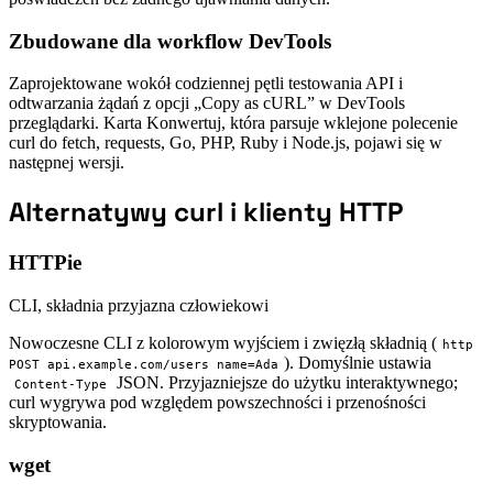
Zbudowane dla workflow DevTools
Zaprojektowane wokół codziennej pętli testowania API i
odtwarzania żądań z opcji „Copy as cURL” w DevTools
przeglądarki. Karta Konwertuj, która parsuje wklejone polecenie
curl do fetch, requests, Go, PHP, Ruby i Node.js, pojawi się w
następnej wersji.
Alternatywy curl i klienty HTTP
HTTPie
CLI, składnia przyjazna człowiekowi
Nowoczesne CLI z kolorowym wyjściem i zwięzłą składnią (
http
). Domyślnie ustawia
POST api.example.com/users name=Ada
JSON. Przyjazniejsze do użytku interaktywnego;
Content-Type
curl wygrywa pod względem powszechności i przenośności
skryptowania.
wget