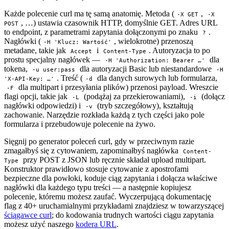
Każde polecenie curl ma tę samą anatomię. Metoda (
,
-X GET
-X
, …) ustawia czasownik HTTP, domyślnie GET. Adres URL
POST
to endpoint, z parametrami zapytania dołączonymi po znaku
.
?
Nagłówki (
, wielokrotne) przenoszą
-H 'Klucz: Wartość'
metadane, takie jak
i
. Autoryzacja to po
Accept
Content-Type
prostu specjalny nagłówek —
dla
-H 'Authorization: Bearer …'
tokena,
dla autoryzacji Basic lub niestandardowe
-u user:pass
-H
. Treść (
dla danych surowych lub formularza,
'X-API-Key: …'
-d
dla multipart i przesyłania plików) przenosi payload. Wreszcie
-F
flagi opcji, takie jak
(podążaj za przekierowaniami),
(dołącz
-L
-i
nagłówki odpowiedzi) i
(tryb szczegółowy), kształtują
-v
zachowanie. Narzędzie rozkłada każdą z tych części jako pole
formularza i przebudowuje polecenie na żywo.
Sięgnij po generator poleceń curl, gdy w przeciwnym razie
zmagałbyś się z cytowaniem, zapominałbyś nagłówka
Content-
przy POST z JSON lub ręcznie składał upload multipart.
Type
Konstruktor prawidłowo stosuje cytowanie z apostrofami
bezpieczne dla powłoki, koduje ciąg zapytania i dołącza właściwe
nagłówki dla każdego typu treści — a następnie kopiujesz
polecenie, któremu możesz zaufać. Wyczerpującą dokumentację
flag z 40+ uruchamialnymi przykładami znajdziesz w towarzyszącej
ściągawce curl
; do kodowania trudnych wartości ciągu zapytania
możesz użyć naszego
kodera URL
.