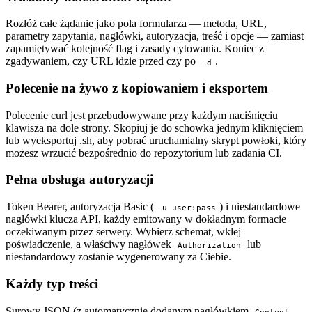
Rozłóż całe żądanie jako pola formularza — metoda, URL,
parametry zapytania, nagłówki, autoryzacja, treść i opcje — zamiast
zapamiętywać kolejność flag i zasady cytowania. Koniec z
zgadywaniem, czy URL idzie przed czy po
.
-d
Polecenie na żywo z kopiowaniem i eksportem
Polecenie curl jest przebudowywane przy każdym naciśnięciu
klawisza na dole strony. Skopiuj je do schowka jednym kliknięciem
lub wyeksportuj .sh, aby pobrać uruchamialny skrypt powłoki, który
możesz wrzucić bezpośrednio do repozytorium lub zadania CI.
Pełna obsługa autoryzacji
Token Bearer, autoryzacja Basic (
) i niestandardowe
-u user:pass
nagłówki klucza API, każdy emitowany w dokładnym formacie
oczekiwanym przez serwery. Wybierz schemat, wklej
poświadczenie, a właściwy nagłówek
lub
Authorization
niestandardowy zostanie wygenerowany za Ciebie.
Każdy typ treści
Surowy JSON (z automatycznie dodanym nagłówkiem