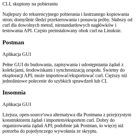
CLI, skupiony na pobieraniu
Najlepszy do rekurencyjnego pobierania i lustrzanego kopiowania
stron; domyślnie śledzi przekierowania i ponawia próby. Słabszy od
curl dla dowolnych metod, niestandardowych nagłówków i
testowania API. Często preinstalowany obok curl na Linuksie.
Postman
Aplikacja GUI
Pełne GUI do budowania, zapisywania i udostępniania żądań z
kolekcjami, środowiskami i synchronizacją zespołu. Świetny do
eksploracji API; może importować/eksportować curl. Cięższy niż
jednoliniowe polecenie do szybkich sprawdzeń lub CI.
Insomnia
Aplikacja GUI
Lżejsza, open-source'owa alternatywa dla Postmana z przejrzystym
konstruktorem żądań i importem/eksportem curl. Dobry do
organizowania żądań API; podobnie jak Postman, to więcej niż
potrzeba do pojedynczego wywołania ze skryptu.