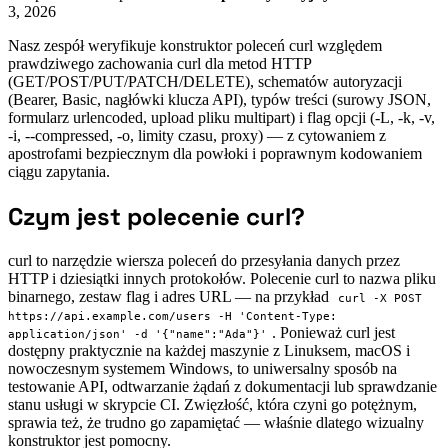
3, 2026
Nasz zespół weryfikuje konstruktor poleceń curl względem
prawdziwego zachowania curl dla metod HTTP
(GET/POST/PUT/PATCH/DELETE), schematów autoryzacji
(Bearer, Basic, nagłówki klucza API), typów treści (surowy JSON,
formularz urlencoded, upload pliku multipart) i flag opcji (-L, -k, -v,
-i, --compressed, -o, limity czasu, proxy) — z cytowaniem z
apostrofami bezpiecznym dla powłoki i poprawnym kodowaniem
ciągu zapytania.
Czym jest polecenie curl?
curl to narzędzie wiersza poleceń do przesyłania danych przez
HTTP i dziesiątki innych protokołów. Polecenie curl to nazwa pliku
binarnego, zestaw flag i adres URL — na przykład
curl -X POST
https://api.example.com/users -H 'Content-Type:
. Ponieważ curl jest
application/json' -d '{"name":"Ada"}'
dostępny praktycznie na każdej maszynie z Linuksem, macOS i
nowoczesnym systemem Windows, to uniwersalny sposób na
testowanie API, odtwarzanie żądań z dokumentacji lub sprawdzanie
stanu usługi w skrypcie CI. Zwięzłość, która czyni go potężnym,
sprawia też, że trudno go zapamiętać — właśnie dlatego wizualny
konstruktor jest pomocny.