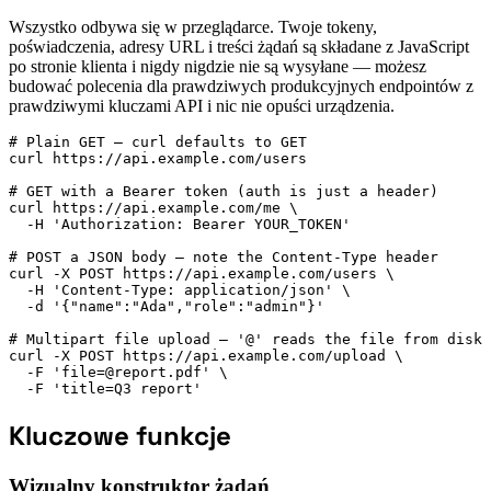
Wszystko odbywa się w przeglądarce. Twoje tokeny,
poświadczenia, adresy URL i treści żądań są składane z JavaScript
po stronie klienta i nigdy nigdzie nie są wysyłane — możesz
budować polecenia dla prawdziwych produkcyjnych endpointów z
prawdziwymi kluczami API i nic nie opuści urządzenia.
# Plain GET — curl defaults to GET

curl https://api.example.com/users

# GET with a Bearer token (auth is just a header)

curl https://api.example.com/me \

  -H 'Authorization: Bearer YOUR_TOKEN'

# POST a JSON body — note the Content-Type header

curl -X POST https://api.example.com/users \

  -H 'Content-Type: application/json' \

  -d '{"name":"Ada","role":"admin"}'

# Multipart file upload — '@' reads the file from disk

curl -X POST https://api.example.com/upload \

  -F 'file=@report.pdf' \

  -F 'title=Q3 report'
Kluczowe funkcje
Wizualny konstruktor żądań