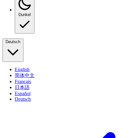
Dunkel
Deutsch
English
简体中文
Français
日本語
Español
Deutsch