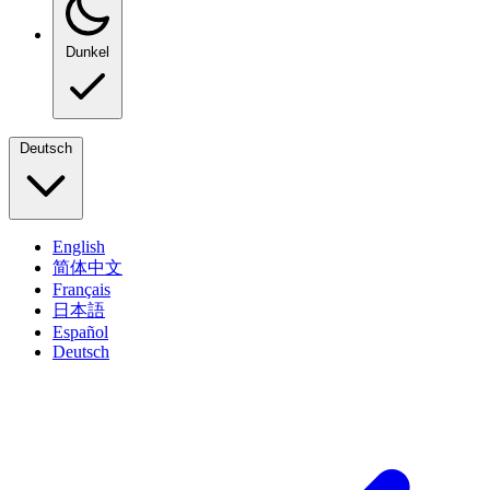
Dunkel
Deutsch
English
简体中文
Français
日本語
Español
Deutsch