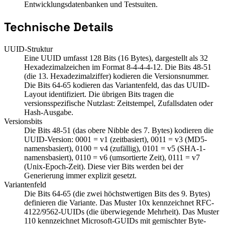
Entwicklungsdatenbanken und Testsuiten.
Technische Details
UUID-Struktur
Eine UUID umfasst 128 Bits (16 Bytes), dargestellt als 32
Hexadezimalzeichen im Format 8-4-4-4-12. Die Bits 48-51
(die 13. Hexadezimalziffer) kodieren die Versionsnummer.
Die Bits 64-65 kodieren das Variantenfeld, das das UUID-
Layout identifiziert. Die übrigen Bits tragen die
versionsspezifische Nutzlast: Zeitstempel, Zufallsdaten oder
Hash-Ausgabe.
Versionsbits
Die Bits 48-51 (das obere Nibble des 7. Bytes) kodieren die
UUID-Version: 0001 = v1 (zeitbasiert), 0011 = v3 (MD5-
namensbasiert), 0100 = v4 (zufällig), 0101 = v5 (SHA-1-
namensbasiert), 0110 = v6 (umsortierte Zeit), 0111 = v7
(Unix-Epoch-Zeit). Diese vier Bits werden bei der
Generierung immer explizit gesetzt.
Variantenfeld
Die Bits 64-65 (die zwei höchstwertigen Bits des 9. Bytes)
definieren die Variante. Das Muster 10x kennzeichnet RFC-
4122/9562-UUIDs (die überwiegende Mehrheit). Das Muster
110 kennzeichnet Microsoft-GUIDs mit gemischter Byte-