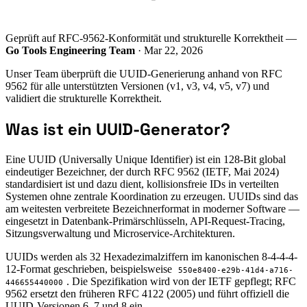
Geprüft auf RFC-9562-Konformität und strukturelle Korrektheit —
Go Tools Engineering Team
· Mar 22, 2026
Unser Team überprüft die UUID-Generierung anhand von RFC
9562 für alle unterstützten Versionen (v1, v3, v4, v5, v7) und
validiert die strukturelle Korrektheit.
Was ist ein UUID-Generator?
Eine UUID (Universally Unique Identifier) ist ein 128-Bit global
eindeutiger Bezeichner, der durch RFC 9562 (IETF, Mai 2024)
standardisiert ist und dazu dient, kollisionsfreie IDs in verteilten
Systemen ohne zentrale Koordination zu erzeugen. UUIDs sind das
am weitesten verbreitete Bezeichnerformat in moderner Software —
eingesetzt in Datenbank-Primärschlüsseln, API-Request-Tracing,
Sitzungsverwaltung und Microservice-Architekturen.
UUIDs werden als 32 Hexadezimalziffern im kanonischen 8-4-4-4-
12-Format geschrieben, beispielsweise
550e8400-e29b-41d4-a716-
. Die Spezifikation wird von der IETF gepflegt; RFC
446655440000
9562 ersetzt den früheren RFC 4122 (2005) und führt offiziell die
UUID-Versionen 6, 7 und 8 ein.