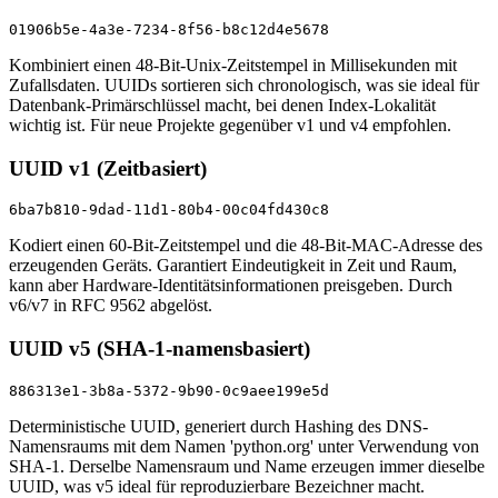
01906b5e-4a3e-7234-8f56-b8c12d4e5678
Kombiniert einen 48-Bit-Unix-Zeitstempel in Millisekunden mit
Zufallsdaten. UUIDs sortieren sich chronologisch, was sie ideal für
Datenbank-Primärschlüssel macht, bei denen Index-Lokalität
wichtig ist. Für neue Projekte gegenüber v1 und v4 empfohlen.
UUID v1 (Zeitbasiert)
6ba7b810-9dad-11d1-80b4-00c04fd430c8
Kodiert einen 60-Bit-Zeitstempel und die 48-Bit-MAC-Adresse des
erzeugenden Geräts. Garantiert Eindeutigkeit in Zeit und Raum,
kann aber Hardware-Identitätsinformationen preisgeben. Durch
v6/v7 in RFC 9562 abgelöst.
UUID v5 (SHA-1-namensbasiert)
886313e1-3b8a-5372-9b90-0c9aee199e5d
Deterministische UUID, generiert durch Hashing des DNS-
Namensraums mit dem Namen 'python.org' unter Verwendung von
SHA-1. Derselbe Namensraum und Name erzeugen immer dieselbe
UUID, was v5 ideal für reproduzierbare Bezeichner macht.