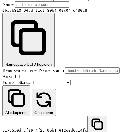
Name
6ba7b810-9dad-11d1-80b4-00c04fd430c8
Namespace-UUID kopieren
Benutzerdefinierter Namensraum
Anzahl
Format
Alle kopieren
Generieren
517e5a0d-cf29-4f2a-9eb1-612e0d6714fc