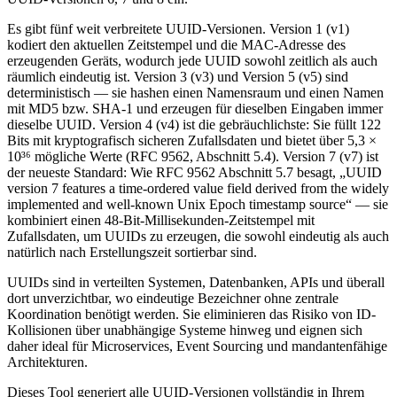
Es gibt fünf weit verbreitete UUID-Versionen. Version 1 (v1)
kodiert den aktuellen Zeitstempel und die MAC-Adresse des
erzeugenden Geräts, wodurch jede UUID sowohl zeitlich als auch
räumlich eindeutig ist. Version 3 (v3) und Version 5 (v5) sind
deterministisch — sie hashen einen Namensraum und einen Namen
mit MD5 bzw. SHA-1 und erzeugen für dieselben Eingaben immer
dieselbe UUID. Version 4 (v4) ist die gebräuchlichste: Sie füllt 122
Bits mit kryptografisch sicheren Zufallsdaten und bietet über 5,3 ×
10³⁶ mögliche Werte (RFC 9562, Abschnitt 5.4). Version 7 (v7) ist
der neueste Standard: Wie RFC 9562 Abschnitt 5.7 besagt, „UUID
version 7 features a time-ordered value field derived from the widely
implemented and well-known Unix Epoch timestamp source“ — sie
kombiniert einen 48-Bit-Millisekunden-Zeitstempel mit
Zufallsdaten, um UUIDs zu erzeugen, die sowohl eindeutig als auch
natürlich nach Erstellungszeit sortierbar sind.
UUIDs sind in verteilten Systemen, Datenbanken, APIs und überall
dort unverzichtbar, wo eindeutige Bezeichner ohne zentrale
Koordination benötigt werden. Sie eliminieren das Risiko von ID-
Kollisionen über unabhängige Systeme hinweg und eignen sich
daher ideal für Microservices, Event Sourcing und mandantenfähige
Architekturen.
Dieses Tool generiert alle UUID-Versionen vollständig in Ihrem