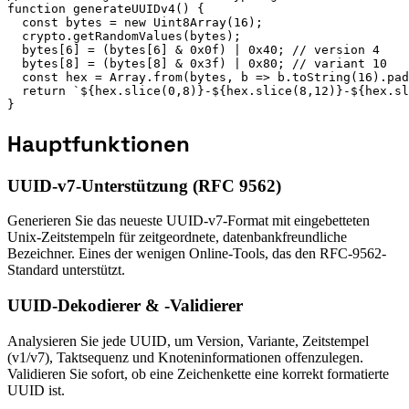
function generateUUIDv4() {

  const bytes = new Uint8Array(16);

  crypto.getRandomValues(bytes);

  bytes[6] = (bytes[6] & 0x0f) | 0x40; // version 4

  bytes[8] = (bytes[8] & 0x3f) | 0x80; // variant 10

  const hex = Array.from(bytes, b => b.toString(16).pad
  return `${hex.slice(0,8)}-${hex.slice(8,12)}-${hex.sl
}
Hauptfunktionen
UUID-v7-Unterstützung (RFC 9562)
Generieren Sie das neueste UUID-v7-Format mit eingebetteten
Unix-Zeitstempeln für zeitgeordnete, datenbankfreundliche
Bezeichner. Eines der wenigen Online-Tools, das den RFC-9562-
Standard unterstützt.
UUID-Dekodierer & -Validierer
Analysieren Sie jede UUID, um Version, Variante, Zeitstempel
(v1/v7), Taktsequenz und Knoteninformationen offenzulegen.
Validieren Sie sofort, ob eine Zeichenkette eine korrekt formatierte
UUID ist.