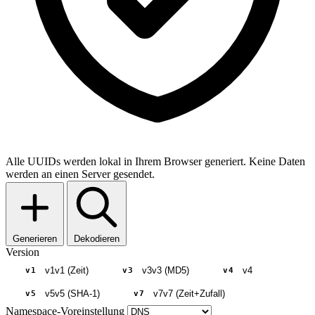
Alle UUIDs werden lokal in Ihrem Browser generiert. Keine Daten
werden an einen Server gesendet.
Generieren
Dekodieren
Version
v1
v1 (Zeit)
v3
v3 (MD5)
v4
v1
v3
v4
v5
v5 (SHA-1)
v7
v7 (Zeit+Zufall)
v5
v7
Namespace-Voreinstellung