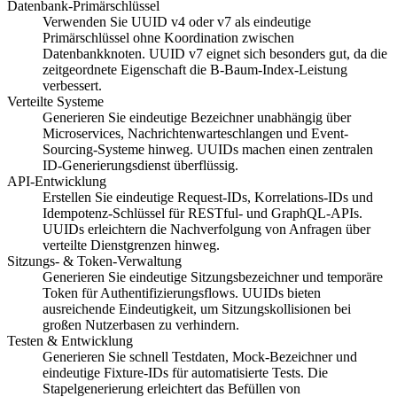
Datenbank-Primärschlüssel
Verwenden Sie UUID v4 oder v7 als eindeutige
Primärschlüssel ohne Koordination zwischen
Datenbankknoten. UUID v7 eignet sich besonders gut, da die
zeitgeordnete Eigenschaft die B-Baum-Index-Leistung
verbessert.
Verteilte Systeme
Generieren Sie eindeutige Bezeichner unabhängig über
Microservices, Nachrichtenwarteschlangen und Event-
Sourcing-Systeme hinweg. UUIDs machen einen zentralen
ID-Generierungsdienst überflüssig.
API-Entwicklung
Erstellen Sie eindeutige Request-IDs, Korrelations-IDs und
Idempotenz-Schlüssel für RESTful- und GraphQL-APIs.
UUIDs erleichtern die Nachverfolgung von Anfragen über
verteilte Dienstgrenzen hinweg.
Sitzungs- & Token-Verwaltung
Generieren Sie eindeutige Sitzungsbezeichner und temporäre
Token für Authentifizierungsflows. UUIDs bieten
ausreichende Eindeutigkeit, um Sitzungskollisionen bei
großen Nutzerbasen zu verhindern.
Testen & Entwicklung
Generieren Sie schnell Testdaten, Mock-Bezeichner und
eindeutige Fixture-IDs für automatisierte Tests. Die
Stapelgenerierung erleichtert das Befüllen von