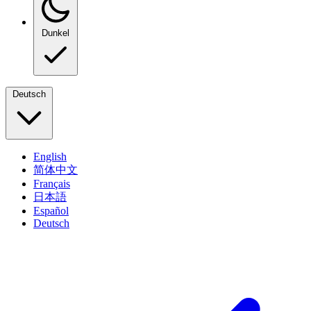
Dunkel
Deutsch
English
简体中文
Français
日本語
Español
Deutsch