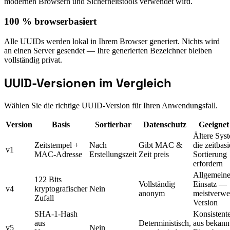
modernen Browsern und Sicherheitstools verwendet wird.
100 % browserbasiert
Alle UUIDs werden lokal in Ihrem Browser generiert. Nichts wird
an einen Server gesendet — Ihre generierten Bezeichner bleiben
vollständig privat.
UUID-Versionen im Vergleich
Wählen Sie die richtige UUID-Version für Ihren Anwendungsfall.
Version
Basis
Sortierbar
Datenschutz
Geeignet
Ältere Sys
Zeitstempel +
Nach
Gibt MAC &
die zeitbasi
v1
MAC-Adresse
Erstellungszeit
Zeit preis
Sortierung
erfordern
Allgemeine
122 Bits
Vollständig
Einsatz —
v4
kryptografischer
Nein
anonym
meistverwe
Zufall
Version
SHA-1-Hash
Konsistent
aus
Deterministisch,
aus bekann
v5
Nein