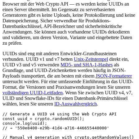
Browser mit der Web Crypto API — es werden keine UUIDs an
einen Server übermittelt. Im Gegensatz zu serverbasierten
Generatoren gibt es keine Uploads, keine Protokollierung und keine
Datenspeicherung. Sicher verwendbar für Produktions-
Datenbankschlüssel, API-Bezeichner und sicherheitskritische
Anwendungen. Sie können auch vorhandene UUIDs dekodieren
und validieren, um deren Version, Variante und eingebettete Daten
zu prüfen.
UUIDs sind eng mit anderen Entwickler-Grundbausteinen
verbunden. UUID v1 und v7 betten
Unix-Zeitstempel
direkt ein,
UUID v3 und v5 verwenden
MD5- und SHA-1-Hashes
als
Grundlage, und UUID-Zeichenketten werden häufig in JSON-
Payloads transportiert, die am besten mit einem
JSON-Formatierer
untersucht werden. Für eine umfassende Einführung in das UUID-
Format, die Versionen und Praxisanwendungen lesen Sie unseren
vollständigen UUID-Leitfaden
. Wenn Sie zwischen UUID v4, v7,
ULID und Snowflake-IDs für einen Datenbank-Primärschlüssel
wählen, lesen Sie unseren
ID-Auswahlvergleich
.
// Generate a UUID v4 using the Web Crypto API

const uuid = crypto.randomUUID();

console.log(uuid);

// → '550e8400-e29b-41d4-a716-446655440000'

// Manual v4 generation with crypto.getRandomValues()
