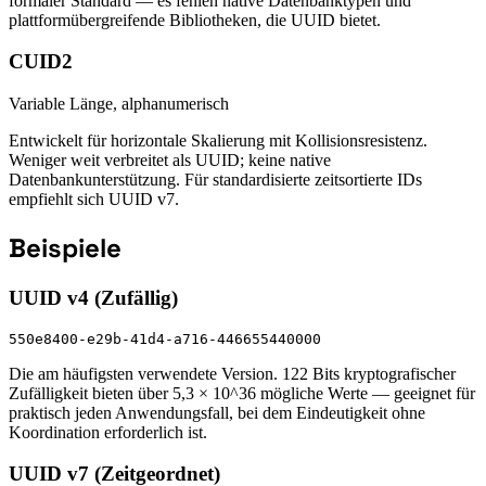
formaler Standard — es fehlen native Datenbanktypen und
plattformübergreifende Bibliotheken, die UUID bietet.
CUID2
Variable Länge, alphanumerisch
Entwickelt für horizontale Skalierung mit Kollisionsresistenz.
Weniger weit verbreitet als UUID; keine native
Datenbankunterstützung. Für standardisierte zeitsortierte IDs
empfiehlt sich UUID v7.
Beispiele
UUID v4 (Zufällig)
550e8400-e29b-41d4-a716-446655440000
Die am häufigsten verwendete Version. 122 Bits kryptografischer
Zufälligkeit bieten über 5,3 × 10^36 mögliche Werte — geeignet für
praktisch jeden Anwendungsfall, bei dem Eindeutigkeit ohne
Koordination erforderlich ist.
UUID v7 (Zeitgeordnet)