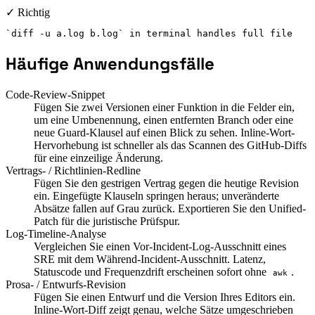
✓ Richtig
`diff -u a.log b.log` in terminal handles full file
Häufige Anwendungsfälle
Code-Review-Snippet
Fügen Sie zwei Versionen einer Funktion in die Felder ein,
um eine Umbenennung, einen entfernten Branch oder eine
neue Guard-Klausel auf einen Blick zu sehen. Inline-Wort-
Hervorhebung ist schneller als das Scannen des GitHub-Diffs
für eine einzeilige Änderung.
Vertrags- / Richtlinien-Redline
Fügen Sie den gestrigen Vertrag gegen die heutige Revision
ein. Eingefügte Klauseln springen heraus; unveränderte
Absätze fallen auf Grau zurück. Exportieren Sie den Unified-
Patch für die juristische Prüfspur.
Log-Timeline-Analyse
Vergleichen Sie einen Vor-Incident-Log-Ausschnitt eines
SRE mit dem Während-Incident-Ausschnitt. Latenz,
Statuscode und Frequenzdrift erscheinen sofort ohne
.
awk
Prosa- / Entwurfs-Revision
Fügen Sie einen Entwurf und die Version Ihres Editors ein.
Inline-Wort-Diff zeigt genau, welche Sätze umgeschrieben