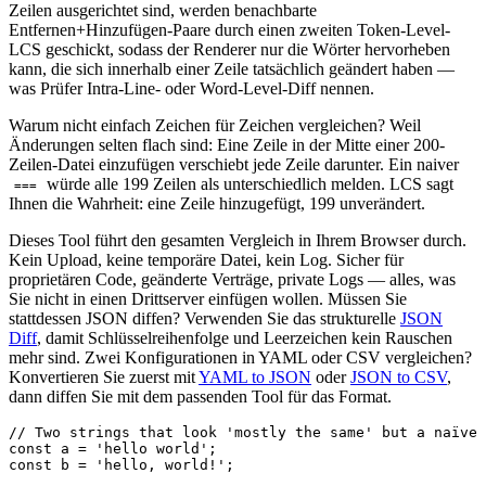
Zeilen ausgerichtet sind, werden benachbarte
Entfernen+Hinzufügen-Paare durch einen zweiten Token-Level-
LCS geschickt, sodass der Renderer nur die Wörter hervorheben
kann, die sich innerhalb einer Zeile tatsächlich geändert haben —
was Prüfer Intra-Line- oder Word-Level-Diff nennen.
Warum nicht einfach Zeichen für Zeichen vergleichen? Weil
Änderungen selten flach sind: Eine Zeile in der Mitte einer 200-
Zeilen-Datei einzufügen verschiebt jede Zeile darunter. Ein naiver
würde alle 199 Zeilen als unterschiedlich melden. LCS sagt
===
Ihnen die Wahrheit: eine Zeile hinzugefügt, 199 unverändert.
Dieses Tool führt den gesamten Vergleich in Ihrem Browser durch.
Kein Upload, keine temporäre Datei, kein Log. Sicher für
proprietären Code, geänderte Verträge, private Logs — alles, was
Sie nicht in einen Drittserver einfügen wollen. Müssen Sie
stattdessen JSON diffen? Verwenden Sie das strukturelle
JSON
Diff
, damit Schlüsselreihenfolge und Leerzeichen kein Rauschen
mehr sind. Zwei Konfigurationen in YAML oder CSV vergleichen?
Konvertieren Sie zuerst mit
YAML to JSON
oder
JSON to CSV
,
dann diffen Sie mit dem passenden Tool für das Format.
// Two strings that look 'mostly the same' but a naïve 
const a = 'hello world';

const b = 'hello, world!';
