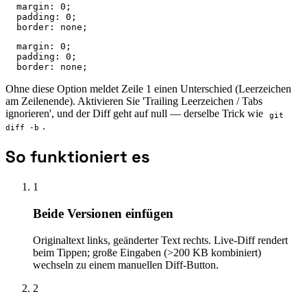
  margin: 0;  

  padding: 0;

  border: none;
  margin: 0;

  padding: 0;

  border: none;
Ohne diese Option meldet Zeile 1 einen Unterschied (Leerzeichen
am Zeilenende). Aktivieren Sie 'Trailing Leerzeichen / Tabs
ignorieren', und der Diff geht auf null — derselbe Trick wie
git
.
diff -b
So funktioniert es
1
Beide Versionen einfügen
Originaltext links, geänderter Text rechts. Live-Diff rendert
beim Tippen; große Eingaben (>200 KB kombiniert)
wechseln zu einem manuellen Diff-Button.
2