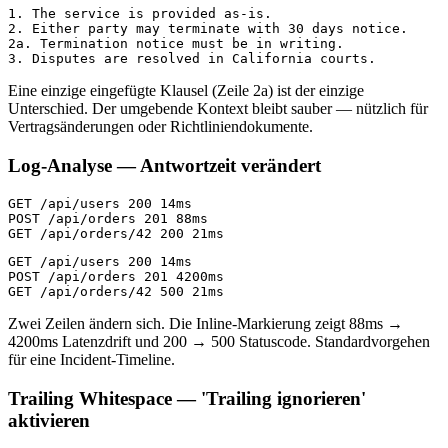
1. The service is provided as-is.

2. Either party may terminate with 30 days notice.

2a. Termination notice must be in writing.

3. Disputes are resolved in California courts.
Eine einzige eingefügte Klausel (Zeile 2a) ist der einzige
Unterschied. Der umgebende Kontext bleibt sauber — nützlich für
Vertragsänderungen oder Richtliniendokumente.
Log-Analyse — Antwortzeit verändert
GET /api/users 200 14ms

POST /api/orders 201 88ms

GET /api/orders/42 200 21ms
GET /api/users 200 14ms

POST /api/orders 201 4200ms

GET /api/orders/42 500 21ms
Zwei Zeilen ändern sich. Die Inline-Markierung zeigt 88ms →
4200ms Latenzdrift und 200 → 500 Statuscode. Standardvorgehen
für eine Incident-Timeline.
Trailing Whitespace — 'Trailing ignorieren'
aktivieren