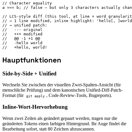
// Character equality

a === b; // false — but only 3 characters actually chan
// LCS-style diff (this tool, at line + word granularit
// → 1 line modified, inline highlight: 'hello[, ]world
// → unified patch:

//   --- original

//   +++ modified

//   @@ -1 +1 @@

//   -hello world

//   +hello, world!
Hauptfunktionen
Side-by-Side + Unified
Wechseln Sie zwischen der visuellen Zwei-Spalten-Ansicht (für
menschliche Prüfung) und dem kanonischen Unified-Diff-Patch-
Format (für
, Code-Review-Tools, Bugreports).
git apply
Inline-Wort-Hervorhebung
Wenn zwei Zeilen als geändert gepaart werden, tragen nur die
geänderten Tokens einen farbigen Hintergrund. Ihr Auge findet die
Bearbeitung sofort, statt 80 Zeichen abzuscannen.