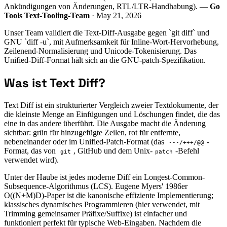
Ankündigungen von Änderungen, RTL/LTR-Handhabung). —
Go
Tools Text-Tooling-Team
· May 21, 2026
Unser Team validiert die Text-Diff-Ausgabe gegen `git diff` und
GNU `diff -u`, mit Aufmerksamkeit für Inline-Wort-Hervorhebung,
Zeilenend-Normalisierung und Unicode-Tokenisierung. Das
Unified-Diff-Format hält sich an die GNU-patch-Spezifikation.
Was ist Text Diff?
Text Diff ist ein strukturierter Vergleich zweier Textdokumente, der
die kleinste Menge an Einfügungen und Löschungen findet, die das
eine in das andere überführt. Die Ausgabe macht die Änderung
sichtbar: grün für hinzugefügte Zeilen, rot für entfernte,
nebeneinander oder im Unified-Patch-Format (das
-
---/+++/@@
Format, das von
, GitHub und dem Unix-
-Befehl
git
patch
verwendet wird).
Unter der Haube ist jedes moderne Diff ein Longest-Common-
Subsequence-Algorithmus (LCS). Eugene Myers' 1986er
O((N+M)D)-Paper ist die kanonische effiziente Implementierung;
klassisches dynamisches Programmieren (hier verwendet, mit
Trimming gemeinsamer Präfixe/Suffixe) ist einfacher und
funktioniert perfekt für typische Web-Eingaben. Nachdem die