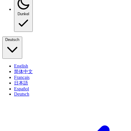
Dunkel
Deutsch
English
简体中文
Français
日本語
Español
Deutsch