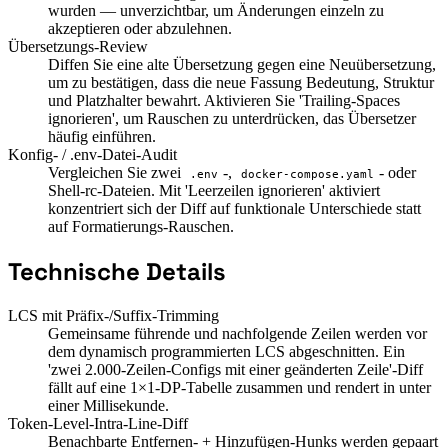
wurden — unverzichtbar, um Änderungen einzeln zu
akzeptieren oder abzulehnen.
Übersetzungs-Review
Diffen Sie eine alte Übersetzung gegen eine Neuübersetzung,
um zu bestätigen, dass die neue Fassung Bedeutung, Struktur
und Platzhalter bewahrt. Aktivieren Sie 'Trailing-Spaces
ignorieren', um Rauschen zu unterdrücken, das Übersetzer
häufig einführen.
Konfig- / .env-Datei-Audit
Vergleichen Sie zwei
-,
- oder
.env
docker-compose.yaml
Shell-rc-Dateien. Mit 'Leerzeilen ignorieren' aktiviert
konzentriert sich der Diff auf funktionale Unterschiede statt
auf Formatierungs-Rauschen.
Technische Details
LCS mit Präfix-/Suffix-Trimming
Gemeinsame führende und nachfolgende Zeilen werden vor
dem dynamisch programmierten LCS abgeschnitten. Ein
'zwei 2.000-Zeilen-Configs mit einer geänderten Zeile'-Diff
fällt auf eine 1×1-DP-Tabelle zusammen und rendert in unter
einer Millisekunde.
Token-Level-Intra-Line-Diff
Benachbarte Entfernen- + Hinzufügen-Hunks werden gepaart