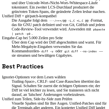
und über Unicode-Wort-/Nicht-Wort-/Whitespace-Läufe
tokenisiert. Ein zweiter LCS-Durchlauf produziert die
grün/roten Token-Spans, die geänderte Zeilen lesbar machen.
Unified Diff = git/patch-kompatibel
Die Ausgabe folgt dem
-Format,
---/+++/@@ -L,C +L,C @@
das für GNU patch definiert und von Git, GitHub und jedem
Code-Review-Tool verwendet wird. Anwenden mit
pbpaste
.
| patch -p0
Eingabe-Cap bei 5.000 Zeilen pro Seite
Über dem Cap wird der Diff abgeschnitten und warnt. Für
Mehr-Megabyte-Eingaben verwenden Sie das
Kommandozeilen-
oder
—
diff -u
git diff --no-index
sie streamen und bewältigen Gigabytes.
Best Practices
Ignorier-Optionen vor dem Lesen wählen
Trailing-Space-, CRLF- und Case-Rauschen übertönt das
Signal. Schalten Sie zuerst die richtigen Optionen ein; der
Diff ist viel leichter zu lesen, und Sie trainieren sich nicht
darauf, an 'falschen' Änderungen vorbeizulesen.
Unified zum Teilen, Side-by-Side zum Prüfen
Visuelle Spalten sind für Ihre Augen. Unified-Patches sind für
die Terminals aller anderen. Ein kopierter Unified Diff landet