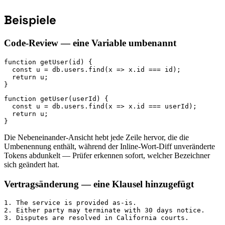
Beispiele
Code-Review — eine Variable umbenannt
function getUser(id) {

  const u = db.users.find(x => x.id === id);

  return u;

}
function getUser(userId) {

  const u = db.users.find(x => x.id === userId);

  return u;

}
Die Nebeneinander-Ansicht hebt jede Zeile hervor, die die
Umbenennung enthält, während der Inline-Wort-Diff unveränderte
Tokens abdunkelt — Prüfer erkennen sofort, welcher Bezeichner
sich geändert hat.
Vertragsänderung — eine Klausel hinzugefügt
1. The service is provided as-is.

2. Either party may terminate with 30 days notice.

3. Disputes are resolved in California courts.