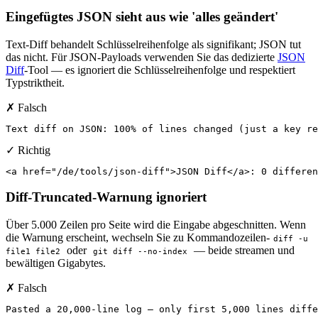
Eingefügtes JSON sieht aus wie 'alles geändert'
Text-Diff behandelt Schlüsselreihenfolge als signifikant; JSON tut
das nicht. Für JSON-Payloads verwenden Sie das dedizierte
JSON
Diff
-Tool — es ignoriert die Schlüsselreihenfolge und respektiert
Typstriktheit.
✗ Falsch
Text diff on JSON: 100% of lines changed (just a key re
✓ Richtig
<a href="/de/tools/json-diff">JSON Diff</a>: 0 differen
Diff-Truncated-Warnung ignoriert
Über 5.000 Zeilen pro Seite wird die Eingabe abgeschnitten. Wenn
die Warnung erscheint, wechseln Sie zu Kommandozeilen-
diff -u
oder
— beide streamen und
file1 file2
git diff --no-index
bewältigen Gigabytes.
✗ Falsch
Pasted a 20,000-line log — only first 5,000 lines diffe