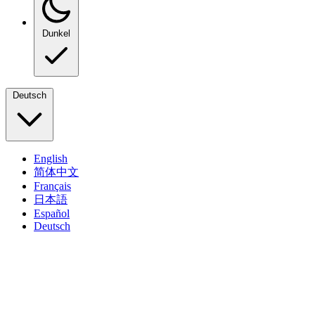
Dunkel
Deutsch
English
简体中文
Français
日本語
Español
Deutsch