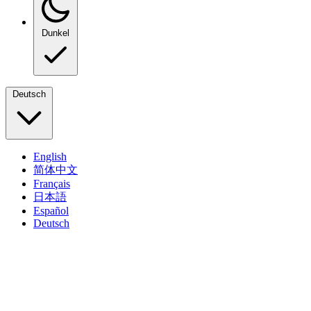
Dunkel
Deutsch
English
简体中文
Français
日本語
Español
Deutsch