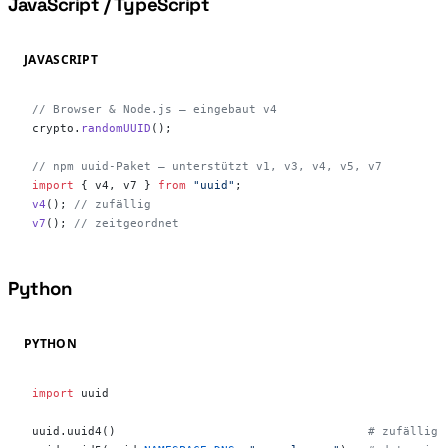
JavaScript / TypeScript
#
JAVASCRIPT
// Browser & Node.js — eingebaut v4
crypto.
randomUUID
();
// npm uuid-Paket — unterstützt v1, v3, v4, v5, v7
import
 { v4, v7 } 
from
 "uuid"
;
v4
(); 
// zufällig
v7
(); 
// zeitgeordnet
Python
#
PYTHON
import
 uuid
uuid.uuid4()                                    
# zufällig