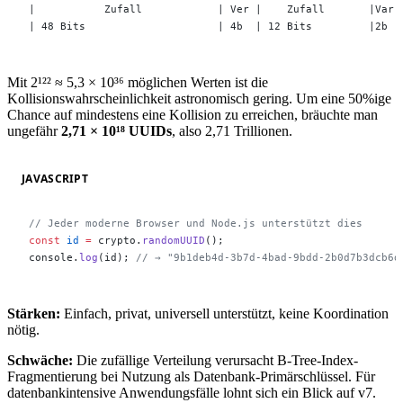
|           Zufall            | Ver |    Zufall       |Var|
| 48 Bits                     | 4b  | 12 Bits         |2b |
Mit 2¹²² ≈ 5,3 × 10³⁶ möglichen Werten ist die
Kollisionswahrscheinlichkeit astronomisch gering. Um eine 50%ige
Chance auf mindestens eine Kollision zu erreichen, bräuchte man
ungefähr
2,71 × 10¹⁸ UUIDs
, also 2,71 Trillionen.
JAVASCRIPT
// Jeder moderne Browser und Node.js unterstützt dies
const
 id
 =
 crypto.
randomUUID
();
console.
log
(id); 
// → "9b1deb4d-3b7d-4bad-9bdd-2b0d7b3dcb6d
Stärken:
Einfach, privat, universell unterstützt, keine Koordination
nötig.
Schwäche:
Die zufällige Verteilung verursacht B-Tree-Index-
Fragmentierung bei Nutzung als Datenbank-Primärschlüssel. Für
datenbankintensive Anwendungsfälle lohnt sich ein Blick auf v7.