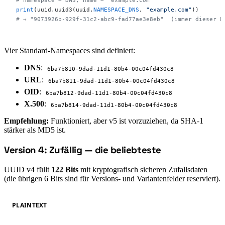
# namespace = DNS, name = "example.com"
print
(uuid.uuid3(uuid.
NAMESPACE_DNS
, 
"example.com"
))
# → "9073926b-929f-31c2-abc9-fad77ae3e8eb"  (immer dieser W
Vier Standard-Namespaces sind definiert:
DNS
:
6ba7b810-9dad-11d1-80b4-00c04fd430c8
URL
:
6ba7b811-9dad-11d1-80b4-00c04fd430c8
OID
:
6ba7b812-9dad-11d1-80b4-00c04fd430c8
X.500
:
6ba7b814-9dad-11d1-80b4-00c04fd430c8
Empfehlung:
Funktioniert, aber v5 ist vorzuziehen, da SHA-1
stärker als MD5 ist.
Version 4: Zufällig — die beliebteste
#
UUID v4 füllt
122 Bits
mit kryptografisch sicheren Zufallsdaten
(die übrigen 6 Bits sind für Versions- und Variantenfelder reserviert).
PLAINTEXT