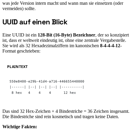
was jede Version intern macht und wann man sie einsetzen (oder
vermeiden) sollte.
UUID auf einen Blick
#
Eine UUID ist ein
128-Bit (16-Byte) Bezeichner
, der so konzipiert
ist, dass er weltweit eindeutig ist, ohne eine zentrale Vergabestelle.
Sie wird als 32 Hexadezimalziffern im kanonischen
8-4-4-4-12
-
Format geschrieben:
PLAINTEXT
550e8400-e29b-41d4-a716-446655440000
|------| |--| |--| |--| |----------|
 8 hex   4    4    4      12 hex
Das sind 32 Hex-Zeichen + 4 Bindestriche = 36 Zeichen insgesamt.
Die Bindestriche sind rein kosmetisch und tragen keine Daten.
Wichtige Fakten: