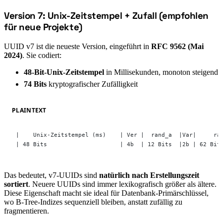
Version 7: Unix-Zeitstempel + Zufall (empfohlen
#
für neue Projekte)
UUID v7 ist die neueste Version, eingeführt in
RFC 9562 (Mai
2024)
. Sie codiert:
48-Bit-Unix-Zeitstempel
in Millisekunden, monoton steigend
74 Bits
kryptografischer Zufälligkeit
PLAINTEXT
|    Unix-Zeitstempel (ms)    | Ver |  rand_a  |Var|     ra
| 48 Bits                     | 4b  | 12 Bits  |2b | 62 Bit
Das bedeutet, v7-UUIDs sind
natürlich nach Erstellungszeit
sortiert
. Neuere UUIDs sind immer lexikografisch größer als ältere.
Diese Eigenschaft macht sie ideal für Datenbank-Primärschlüssel,
wo B-Tree-Indizes sequenziell bleiben, anstatt zufällig zu
fragmentieren.