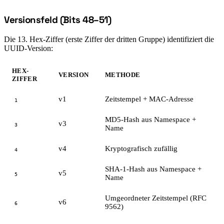
Versionsfeld (Bits 48–51)
#
Die 13. Hex-Ziffer (erste Ziffer der dritten Gruppe) identifiziert die
UUID-Version:
HEX-
VERSION
METHODE
ZIFFER
v1
Zeitstempel + MAC-Adresse
1
MD5-Hash aus Namespace +
v3
3
Name
v4
Kryptografisch zufällig
4
SHA-1-Hash aus Namespace +
v5
5
Name
Umgeordneter Zeitstempel (RFC
v6
6
9562)