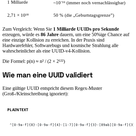
1 Milliarde
~10⁻¹⁶ (immer noch vernachlässigbar)
2,71 × 10¹⁸
50 % (die „Geburtstagsgrenze”)
Zum Vergleich: Wenn Sie
1 Milliarde UUIDs pro Sekunde
erzeugen, würde es
86 Jahre
dauern, um eine 50%ige Chance auf
eine einzige Kollision zu erreichen. In der Praxis sind
Hardwarefehler, Softwarebugs und kosmische Strahlung alle
wahrscheinlicher als eine UUID-v4-Kollision.
Die Formel: p(n) ≈ n² / (2 × 2¹²²)
Wie man eine UUID validiert
#
Eine gültige UUID entspricht diesem Regex-Muster
(Groß-/Kleinschreibung ignoriert):
PLAINTEXT
^[0-9a-f]{8}-[0-9a-f]{4}-[1-7][0-9a-f]{3}-[89ab][0-9a-f]{3}