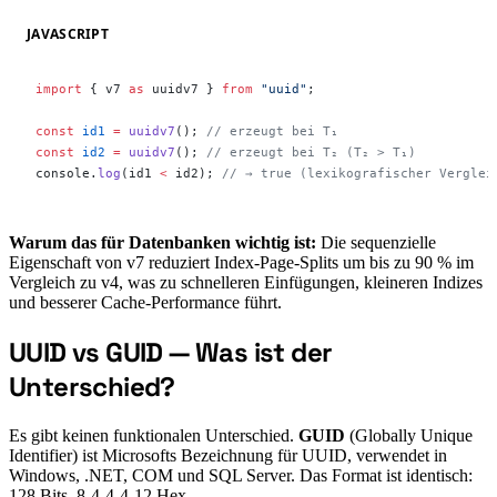
JAVASCRIPT
import
 { v7 
as
 uuidv7 } 
from
 "uuid"
;
const
 id1
 =
 uuidv7
(); 
// erzeugt bei T₁
const
 id2
 =
 uuidv7
(); 
// erzeugt bei T₂ (T₂ > T₁)
console.
log
(id1 
<
 id2); 
// → true (lexikografischer Verglei
Warum das für Datenbanken wichtig ist:
Die sequenzielle
Eigenschaft von v7 reduziert Index-Page-Splits um bis zu 90 % im
Vergleich zu v4, was zu schnelleren Einfügungen, kleineren Indizes
und besserer Cache-Performance führt.
UUID vs GUID — Was ist der
#
Unterschied?
Es gibt keinen funktionalen Unterschied.
GUID
(Globally Unique
Identifier) ist Microsofts Bezeichnung für UUID, verwendet in
Windows, .NET, COM und SQL Server. Das Format ist identisch:
128 Bits, 8-4-4-4-12 Hex.