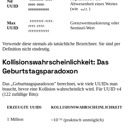
Nil
Abwesenheit eines Wertes
0000-0000-
UUID
(wie
)
000000000000
null
ffffffff-ffff-
Max
Grenzwertmarkierung oder
ffff-ffff-
UUID
Sentinel-Wert
ffffffffffff
Verwende diese niemals als tatsächliche Bezeichner. Sie sind per
Definition nicht eindeutig.
Kollisionswahrscheinlichkeit: Das
#
Geburtstagsparadoxon
Das „Geburtstagsparadoxon” berechnet, wie viele UUIDs man
braucht, bevor eine Kollision wahrscheinlich wird. Für UUID v4
(122 zufällige Bits):
ERZEUGTE UUIDS
KOLLISIONSWAHRSCHEINLICHKEIT
1 Million
~10⁻²² (praktisch unmöglich)