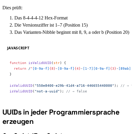
Dies prüft:
Das 8-4-4-4-12 Hex-Format
Die Versionsziffer ist 1–7 (Position 15)
Das Varianten-Nibble beginnt mit 8, 9, a oder b (Position 20)
JAVASCRIPT
function
 isValidUUID
(
str
) {
  return
 /
^
[0-9a-f]
{8}
-
[0-9a-f]
{4}
-
[1-7][0-9a-f]
{3}
-
[89ab][
}
isValidUUID
(
"550e8400-e29b-41d4-a716-446655440000"
); 
// → t
isValidUUID
(
"not-a-uuid"
); 
// → false
UUIDs in jeder Programmiersprache
#
erzeugen