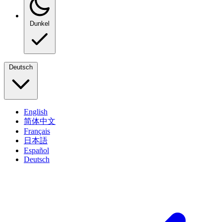
Dunkel
Deutsch
English
简体中文
Français
日本語
Español
Deutsch