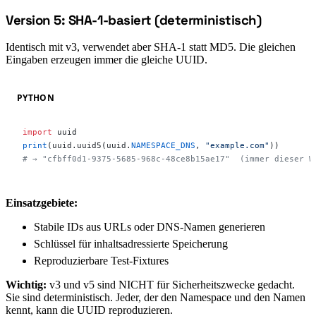
Version 5: SHA-1-basiert (deterministisch)
#
Identisch mit v3, verwendet aber SHA-1 statt MD5. Die gleichen
Eingaben erzeugen immer die gleiche UUID.
PYTHON
import
 uuid
print
(uuid.uuid5(uuid.
NAMESPACE_DNS
, 
"example.com"
))
# → "cfbff0d1-9375-5685-968c-48ce8b15ae17"  (immer dieser W
Einsatzgebiete:
Stabile IDs aus URLs oder DNS-Namen generieren
Schlüssel für inhaltsadressierte Speicherung
Reproduzierbare Test-Fixtures
Wichtig:
v3 und v5 sind NICHT für Sicherheitszwecke gedacht.
Sie sind deterministisch. Jeder, der den Namespace und den Namen
kennt, kann die UUID reproduzieren.