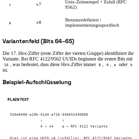
Unix-Zeitstempel + Zufall (RFC
v7
7
9562)
Benutzerdefiniert /
v8
8
implementierungsspezifisch
Variantenfeld (Bits 64–65)
#
Die 17. Hex-Ziffer (erste Ziffer der vierten Gruppe) identifiziert die
Variante. Bei RFC 4122/9562 UUIDs beginnen die ersten Bits mit
, was bedeutet, dass diese Hex-Ziffer immer
,
,
oder
10
8
9
a
b
ist.
Beispiel-Aufschlüsselung
#
PLAINTEXT
550e8400-e29b-41d4-a716-446655440000
              ↑         ↑
              4 → v4    a → RFC 4122 Variante
Dies ist eine UUID v4 (zufällig), RFC 4122/9562 Variante.