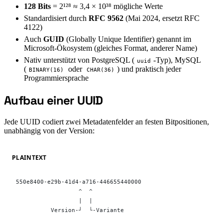
128 Bits
= 2¹²⁸ ≈ 3,4 × 10³⁸ mögliche Werte
Standardisiert durch
RFC 9562
(Mai 2024, ersetzt RFC
4122)
Auch
GUID
(Globally Unique Identifier) genannt im
Microsoft-Ökosystem (gleiches Format, anderer Name)
Nativ unterstützt von PostgreSQL (
-Typ), MySQL
uuid
(
oder
) und praktisch jeder
BINARY(16)
CHAR(36)
Programmiersprache
Aufbau einer UUID
#
Jede UUID codiert zwei Metadatenfelder an festen Bitpositionen,
unabhängig von der Version:
PLAINTEXT
550e8400-e29b-41d4-a716-446655440000
                  ^  ^
                  |  |
          Version-┘  └-Variante