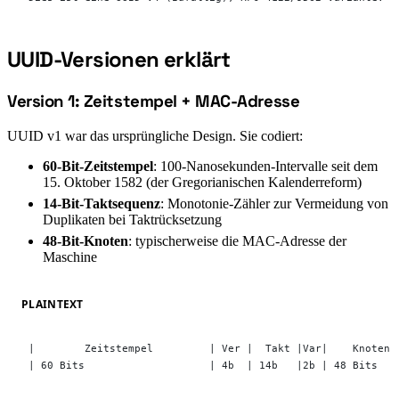
UUID-Versionen erklärt
#
Version 1: Zeitstempel + MAC-Adresse
#
UUID v1 war das ursprüngliche Design. Sie codiert:
60-Bit-Zeitstempel
: 100-Nanosekunden-Intervalle seit dem
15. Oktober 1582 (der Gregorianischen Kalenderreform)
14-Bit-Taktsequenz
: Monotonie-Zähler zur Vermeidung von
Duplikaten bei Taktrücksetzung
48-Bit-Knoten
: typischerweise die MAC-Adresse der
Maschine
PLAINTEXT
|        Zeitstempel         | Ver |  Takt |Var|    Knoten 
| 60 Bits                    | 4b  | 14b   |2b | 48 Bits   