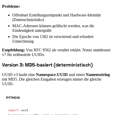
Probleme:
Offenbart Erstellungszeitpunkt und Hardware-Identität
(Datenschutzrisiko)
MAC-Adressen können gefälscht werden, was die
Eindeutigkeit untergräbt
Die Epoche von 1582 ist verwirrend und erfordert
Umrechnung
Empfehlung:
Von RFC 9562 als veraltet erklärt. Nutze stattdessen
v7 für zeitbasierte UUIDs.
Version 3: MD5-basiert (deterministisch)
#
UUID v3 hasht eine
Namespace-UUID
und einen
Namensstring
mit MD5. Die gleichen Eingaben erzeugen immer die gleiche
UUID.
PYTHON
import
 uuid