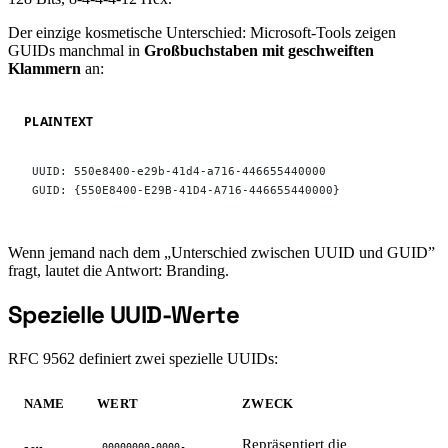
Der einzige kosmetische Unterschied: Microsoft-Tools zeigen
GUIDs manchmal in
Großbuchstaben mit geschweiften
Klammern
an:
PLAINTEXT
UUID: 550e8400-e29b-41d4-a716-446655440000
GUID: {550E8400-E29B-41D4-A716-446655440000}
Wenn jemand nach dem „Unterschied zwischen UUID und GUID”
fragt, lautet die Antwort: Branding.
Spezielle UUID-Werte
#
RFC 9562 definiert zwei spezielle UUIDs:
NAME
WERT
ZWECK
Repräsentiert die
00000000-0000-