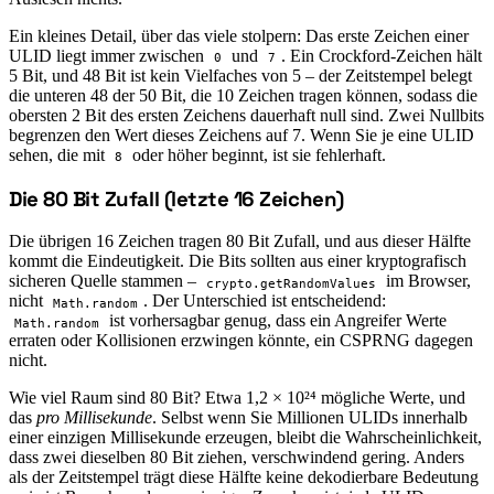
Ein kleines Detail, über das viele stolpern: Das erste Zeichen einer
ULID liegt immer zwischen
und
. Ein Crockford-Zeichen hält
0
7
5 Bit, und 48 Bit ist kein Vielfaches von 5 – der Zeitstempel belegt
die unteren 48 der 50 Bit, die 10 Zeichen tragen können, sodass die
obersten 2 Bit des ersten Zeichens dauerhaft null sind. Zwei Nullbits
begrenzen den Wert dieses Zeichens auf 7. Wenn Sie je eine ULID
sehen, die mit
oder höher beginnt, ist sie fehlerhaft.
8
Die 80 Bit Zufall (letzte 16 Zeichen)
#
Die übrigen 16 Zeichen tragen 80 Bit Zufall, und aus dieser Hälfte
kommt die Eindeutigkeit. Die Bits sollten aus einer kryptografisch
sicheren Quelle stammen –
im Browser,
crypto.getRandomValues
nicht
. Der Unterschied ist entscheidend:
Math.random
ist vorhersagbar genug, dass ein Angreifer Werte
Math.random
erraten oder Kollisionen erzwingen könnte, ein CSPRNG dagegen
nicht.
Wie viel Raum sind 80 Bit? Etwa 1,2 × 10²⁴ mögliche Werte, und
das
pro Millisekunde
. Selbst wenn Sie Millionen ULIDs innerhalb
einer einzigen Millisekunde erzeugen, bleibt die Wahrscheinlichkeit,
dass zwei dieselben 80 Bit ziehen, verschwindend gering. Anders
als der Zeitstempel trägt diese Hälfte keine dekodierbare Bedeutung