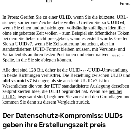
IDs
Format
In Prosa: Greifen Sie zu einer
ULID
, wenn Sie die kürzeste, URL-
sichere, sortierbare Zeichenkette wollen. Greifen Sie zu
UUIDv4
,
wenn Sie einen undurchsichtigen, vollständig zufälligen Identifier
ohne eingebettete Zeit wollen – zum Beispiel ein öffentliches Token,
bei dem Sie lieber nicht preisgeben, wann es erstellt wurde. Greifen
Sie zu
UUIDv7
, wenn Sie Zeitsortierung brauchen, aber im
standardisierten UUID-Format bleiben müssen, mit Versions- und
Variantenbits an ihren festen Positionen und einer nativen
-
uuid
Spalte, in die Sie sie ablegen können.
Alle drei sind 128 Bit, daher ist die ULID-↔-UUID-Umwandlung
in beide Richtungen verlustfrei. Die Beziehung zwischen ULID und
ulid vs uuid v7
ist enger, als sie aussieht: UUIDv7 ist im
Wesentlichen die von der IETF standardisierte Auslegung derselben
zeitpräfixierten Idee, die ULID begründet hat. Wenn Sie
neu bei
UUIDs
insgesamt sind, beginnen Sie zuerst mit den Grundlagen und
kommen Sie dann zu diesem Vergleich zurück.
Der Datenschutz-Kompromiss: ULIDs
#
geben ihre Erstellungszeit preis