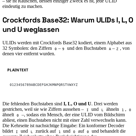
– sie ist Rauschen, dessen einziger Zweck es ist, jede ULID
eindeutig zu machen.
Crockfords Base32: Warum ULIDs I, L, O
#
und U weglassen
ULIDs werden mit Crockfords Base32 kodiert, einem Alphabet aus
32 Symbolen: den Ziffern
–
und den Buchstaben
–
, von
0
9
A
Z
denen vier entfernt wurden.
PLAINTEXT
0123456789ABCDEFGHJKMNPQRSTVWXYZ
Die fehlenden Buchstaben sind
I, L, O und U
. Drei werden
gestrichen, weil sie wie Ziffern aussehen –
und
ähneln
,
I
L
1
O
ähnelt
–, sodass ein Mensch, der eine ULID vom Bildschirm
0
abliest, einen Buchstaben nicht mit einer Zahl verwechseln kann.
Die Kehrseite ist nachsichtige Eingabe: Ein konformer Decoder
bildet
und
zurück auf
und
auf
und behandelt die
I
L
1
O
0