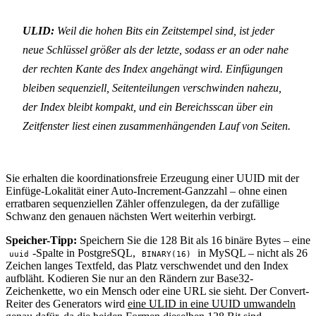
ULID:
Weil die hohen Bits ein Zeitstempel sind, ist jeder
neue Schlüssel größer als der letzte, sodass er an oder nahe
der rechten Kante des Index angehängt wird. Einfügungen
bleiben sequenziell, Seitenteilungen verschwinden nahezu,
der Index bleibt kompakt, und ein Bereichsscan über ein
Zeitfenster liest einen zusammenhängenden Lauf von Seiten.
Sie erhalten die koordinationsfreie Erzeugung einer UUID mit der
Einfüge-Lokalität einer Auto-Increment-Ganzzahl – ohne einen
erratbaren sequenziellen Zähler offenzulegen, da der zufällige
Schwanz den genauen nächsten Wert weiterhin verbirgt.
Speicher-Tipp:
Speichern Sie die 128 Bit als 16 binäre Bytes – eine
-Spalte in PostgreSQL,
in MySQL – nicht als 26
uuid
BINARY(16)
Zeichen langes Textfeld, das Platz verschwendet und den Index
aufbläht. Kodieren Sie nur an den Rändern zur Base32-
Zeichenkette, wo ein Mensch oder eine URL sie sieht. Der Convert-
Reiter des Generators wird
eine ULID in eine UUID umwandeln