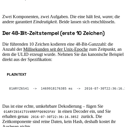
Zwei Komponenten, zwei Aufgaben. Die eine hält fest,
wann
; die
andere garantiert
Eindeutigkeit
. Beide lassen sich entschlüsseln.
Der 48-Bit-Zeitstempel (erste 10 Zeichen)
#
Die führenden 10 Zeichen kodieren eine 48-Bit-Ganzzahl: die
Anzahl der
Millisekunden seit der Unix-Epoche
zum Zeitpunkt, an
dem die ULID erzeugt wurde. Nehmen Sie das kanonische Beispiel
direkt aus der Spezifikation:
PLAINTEXT
01ARYZ6S41  ->  1469918176385 ms  ->  2016-07-30T22:36:16.3
Das ist eine echte, umkehrbare Dekodierung – fügen Sie
in einen Decoder ein, und Sie
01ARYZ6S41TSV4RRFFQ69G5FAV
erhalten genau
zurück. Die
2016-07-30T22:36:16.385Z
Zeitkomponente sind reine Daten, kein Hash, deshalb kostet ihr
Auslesen nichts.