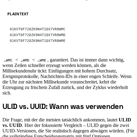
PLAINTEXT
01KVT0F720ZK9N4T2QX7VR8WMC
01KVT0F720ZK9N4T2QX7VR8WMD
01KVT0F720ZK9N4T2QX7VR8WME
<
<
, garantiert. Das ist immer dann wichtig,
…WMC
…WMD
…WME
wenn Zeilen schneller erzeugt werden können, als die
Millisekundenuhr tickt: Einfügungen mit hohem Durchsatz,
Ereignisprotokolle, Nachrichten-IDs in einer engen Schleife. Wenn
die Uhr zur nächsten Millisekunde voranschreitet, kehrt die
Erzeugung zu frischem Zufall zurück, und der Zyklus wiederholt
sich.
ULID vs. UUID: Wann was verwenden
#
Die Frage, mit der die meisten tatsächlich ankommen, lautet
ULID
vs. UUID
. Hier der fokussierte Vergleich – ULID gegen die zwei
UUID-Versionen, die Sie realistisch dagegen abwägen würden. (Für
die vollständige Entscheidungsmatrix mit fünf Optionen