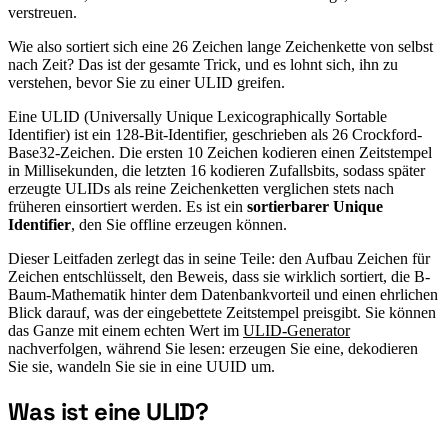
verstreuen.
Wie also sortiert sich eine 26 Zeichen lange Zeichenkette von selbst
nach Zeit? Das ist der gesamte Trick, und es lohnt sich, ihn zu
verstehen, bevor Sie zu einer ULID greifen.
Eine ULID (Universally Unique Lexicographically Sortable
Identifier) ist ein 128-Bit-Identifier, geschrieben als 26 Crockford-
Base32-Zeichen. Die ersten 10 Zeichen kodieren einen Zeitstempel
in Millisekunden, die letzten 16 kodieren Zufallsbits, sodass später
erzeugte ULIDs als reine Zeichenketten verglichen stets nach
früheren einsortiert werden. Es ist ein
sortierbarer Unique
Identifier
, den Sie offline erzeugen können.
Dieser Leitfaden zerlegt das in seine Teile: den Aufbau Zeichen für
Zeichen entschlüsselt, den Beweis, dass sie wirklich sortiert, die B-
Baum-Mathematik hinter dem Datenbankvorteil und einen ehrlichen
Blick darauf, was der eingebettete Zeitstempel preisgibt. Sie können
das Ganze mit einem echten Wert im
ULID-Generator
nachverfolgen, während Sie lesen: erzeugen Sie eine, dekodieren
Sie sie, wandeln Sie sie in eine UUID um.
Was ist eine ULID?
#