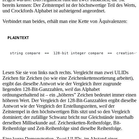
bereits kennen: Der Zeitstempel ist der höchstwertige Teil des Werts,
und Crockfords Alphabet ist aufsteigend angeordnet.
Verbindet man beides, erhält man eine Kette von Äquivalenzen:
PLAINTEXT
string compare  ==  128-bit integer compare  ==  creation-t
Lesen Sie sie von links nach rechts. Vergleicht man zwei ULIDs
Zeichen für Zeichen (so wie eine Zeichenkettensortierung arbeitet),
ergibt das dieselbe Antwort wie der Vergleich ihrer zugrunde
liegenden 128-Bit-Ganzzahlen,
weil
das Alphabet
ordnungserhaltend ist – ein „höheres” Zeichen bedeutet immer einen
höheren Wert. Der Vergleich der 128-Bit-Ganzzahlen ergibt dieselbe
Antwort wie der Vergleich der Erstellungszeiten,
weil
der
Zeitstempel in den höchstwertigen Bits sitzt und so den Vergleich
dominiert; der zufällige Schwanz bricht nur Gleichstände innerhalb
derselben Millisekunde auf. Zeichenketten-Reihenfolge, Bit-
Reihenfolge und Zeit-Reihenfolge sind dieselbe Reihenfolge.
Eine kurze Demonstration. Zwei ULIDs, im Abstand einer