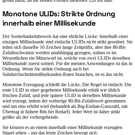
genau dafür, da die beiden Formen dieselben 128 Bit sind.
Monotone ULIDs: Strikte Ordnung
#
innerhalb einer Millisekunde
Der Sortierbarkeitsbeweis hat eine ehrliche Lücke: Innerhalb einer
einzigen Millisekunde sind einfache ULIDs
nicht
strikt geordnet. Sie
teilen sich dasselbe 10 Zeichen lange Zeitpräfix, aber ihre 80-Bit-
Zufallsschwänze werden unabhängig gezogen, sodass es im
Wesentlichen ein Münzwurf ist, welche von zwei ULIDs derselben
Millisekunde zuerst sortiert. Für die meisten Anwendungen ist das in
Ordnung. Wenn Sie strikte Ordnung auch bei
Subdurchschnittsmillisekunden-Raten brauchen, ist es das nicht.
Monotone Erzeugung schließt die Lücke. Die Regel ist einfach: Die
erste ULID in einer gegebenen Millisekunde erhält wie üblich
frischen Zufall, und jede spätere ULID in derselben Millisekunde
wird erzeugt, indem der vorherige 80-Bit-Zufallswert genommen
und um eins erhöht wird (behandelt als Big-Endian-Ganzzahl, mit
Übertrag in höhere Bits bei Bedarf). Jeder Wert ist daher strikt
größer als der vorhergehende.
Sie können es an einem innerhalb einer Millisekunde erzeugten
Stapel sehen – nur das letzte Zeichen bewegt sich: