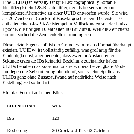
Eine ULID (Universally Unique Lexicographically Sortable
Identifier) ist ein 128-Bit-Identifier, der als besser sortierbare,
kompaktere Alternative zu einer UUID entworfen wurde. Sie wird
als 26 Zeichen in Crockford Base32 geschrieben: Die ersten 10
enthalten einen 48-Bit-Zeitstempel in Millisekunden seit der Unix-
Epoche, die übrigen 16 enthalten 80 Bit Zufall. Weil die Zeit zuerst
kommt, sortiert die Zeichenkette chronologisch.
Diese letzte Eigenschaft ist der Grund, warum das Format überhaupt
existiert. UUIDv4 ist vollständig zufällig, was großartig für die
Eindeutigkeit ist, aber bedeutet, dass zwei im Abstand einer
Sekunde erzeugte IDs keinerlei Beziehung zueinander haben.
ULIDs behalten das koordinationsfreie, überall-erzeugbare Modell
und legen die Zeitsortierung obendrauf, sodass eine Spalte aus
ULIDs ganz ohne Zusatzaufwand auf natürliche Weise nach
Erstellungszeit sortiert ist.
Hier das Format auf einen Blick:
EIGENSCHAFT
WERT
Bits
128
Kodierung
26 Crockford-Base32-Zeichen