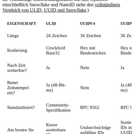
einschließlich Snowflake und NanoID siehe den
vollständigen
Vergleich von ULID, UUID und Snowflake
.)
EIGENSCHAFT
ULID
UUIDV4
UUIDV
Länge
26 Zeichen
36 Zeichen
36 Zei
Crockford
Hex mit
Hex mi
Kodierung
Base32
Bindestrichen
Bindes
Nach Zeit
Ja
Nein
Ja
sortierbar?
Bettet
Ja (48-Bit-
Ja (48-
Zeitstempel
Nein
ms)
ms)
ein?
Community-
Standardisiert?
RFC 9562
RFC 9
Spezifikation
Sortier
Kurze
Undurchsichtige
IDs im
Am besten für
sortierbare
zufällige IDs
UUID-