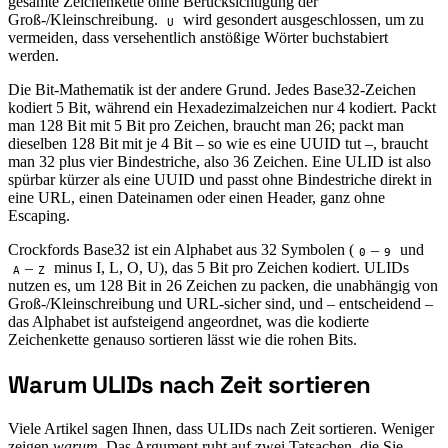
gesamte Zeichenkette ohne Berücksichtigung der
Groß-/Kleinschreibung.
wird gesondert ausgeschlossen, um zu
U
vermeiden, dass versehentlich anstößige Wörter buchstabiert
werden.
Die Bit-Mathematik ist der andere Grund. Jedes Base32-Zeichen
kodiert 5 Bit, während ein Hexadezimalzeichen nur 4 kodiert. Packt
man 128 Bit mit 5 Bit pro Zeichen, braucht man 26; packt man
dieselben 128 Bit mit je 4 Bit – so wie es eine UUID tut –, braucht
man 32 plus vier Bindestriche, also 36 Zeichen. Eine ULID ist also
spürbar kürzer als eine UUID und passt ohne Bindestriche direkt in
eine URL, einen Dateinamen oder einen Header, ganz ohne
Escaping.
Crockfords Base32 ist ein Alphabet aus 32 Symbolen (
–
und
0
9
–
minus I, L, O, U), das 5 Bit pro Zeichen kodiert. ULIDs
A
Z
nutzen es, um 128 Bit in 26 Zeichen zu packen, die unabhängig von
Groß-/Kleinschreibung und URL-sicher sind, und – entscheidend –
das Alphabet ist aufsteigend angeordnet, was die kodierte
Zeichenkette genauso sortieren lässt wie die rohen Bits.
Warum ULIDs nach Zeit sortieren
#
Viele Artikel sagen Ihnen, dass ULIDs nach Zeit sortieren. Weniger
zeigen
warum
. Das Argument ruht auf zwei Tatsachen, die Sie