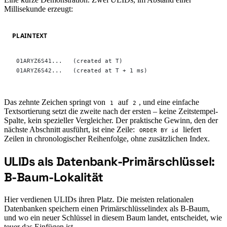
Millisekunde erzeugt:
PLAINTEXT
01ARYZ6S41...   (created at T)
01ARYZ6S42...   (created at T + 1 ms)
Das zehnte Zeichen springt von
auf
, und eine einfache
1
2
Textsortierung setzt die zweite nach der ersten – keine Zeitstempel-
Spalte, kein spezieller Vergleicher. Der praktische Gewinn, den der
nächste Abschnitt ausführt, ist eine Zeile:
liefert
ORDER BY id
Zeilen in chronologischer Reihenfolge, ohne zusätzlichen Index.
ULIDs als Datenbank-Primärschlüssel:
#
B-Baum-Lokalität
Hier verdienen ULIDs ihren Platz. Die meisten relationalen
Datenbanken speichern einen Primärschlüsselindex als B-Baum,
und wo ein neuer Schlüssel in diesem Baum landet, entscheidet, wie
teuer das Einfügen ist.